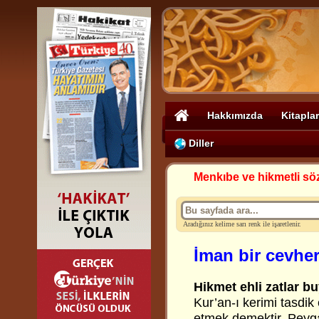
Hakkımızda
Kitaplar
Diller
Menkıbe ve hikmetli sö
Aradığınız kelime sarı renk ile işaretlenir.
İman bir cevher
Hikmet ehli zatlar bu
Kur’an-ı kerimi tasdik
etmek demektir. Peyg