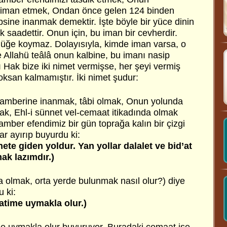
iman etmek, Ondan önce gelen 124 binden
sine inanmak demektir. İşte böyle bir yüce dinin
saadettir. Onun için, bu iman bir cevherdir.
lüğe koymaz. Dolayısıyla, kimde iman varsa, o
ve Allahü teâlâ onun kalbine, bu imanı nasip
ı Hak bize iki nimet vermişse, her şeyi vermiş
oksan kalmamıştır. İki nimet şudur:
amberine inanmak, tâbi olmak, Onun yolunda
ak, Ehl-i sünnet vel-cemaat itikadında olmak
mber efendimiz bir gün toprağa kalın bir çizgi
lar ayırıp buyurdu ki:
ete giden yoldur. Yan yollar dalalet ve bid’at
mak lazımdır.)
a olmak, orta yerde bulunmak nasıl olur?) diye
 ki:
time uymakla olur.)