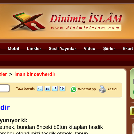
Mobil
Linkler
Sesli Yayınlar
Video
Şiirler
Ekart
zler
>
İman bir cevherdir
Yazı boyutu
WhatsApp
Yazıcı
dir
yuruyor ki:
 etmek, bundan önceki bütün kitapları tasdik
amber efendimizi tasdik etmek, Onun