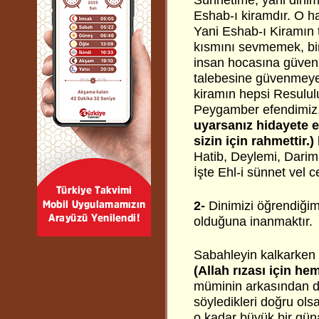
Sünnetime, yani dinim
Eshab-ı kiramdır. O ha
Yani Eshab-ı Kiramın 
kısmını sevmemek, bir
insan hocasına güveni
talebesine güvenmeyen
kiramın hepsi Resululul
Peygamber efendimiz
uyarsanız hidayete e
sizin için rahmettir.)
Hatib, Deylemi, Darimi
İşte Ehl-i sünnet vel c
2-
Dinimizi öğrendiğimi
olduğuna inanmaktır.
Sabahleyin kalkarken v
(Allah rızası için h
müminin arkasından do
söyledikleri doğru ols
o kadar büyük bir güna