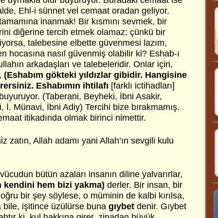
e uymakla olur buyuruyor. Buradaki cemaat ise
lde, Ehl-i sünnet vel cemaat oradan geliyor.
tamamına inanmak! Bir kısmını sevmek, bir
ini diğerine tercih etmek olamaz; çünkü bir
yorsa, talebesine elbette güvenmesi lazım,
 hocasına nasıl güvenmiş olabilir ki? Eshab-ı
lahın arkadaşları ve talebeleridir. Onlar için,
,
(Eshabım gökteki yıldızlar gibidir. Hangisine
rersiniz. Eshabımın ihtilafı
[farklı ictihadları]
buyuruyor. (Taberani, Beyheki, İbni Asakir,
, İ. Münavi, İbni Adiy) Tercihi bize bırakmamış.
emaat itikadında olmak birinci nimettir.
z zatın, Allah adamı yani Allah’ın sevgili kulu
ücudun bütün azaları insanın diline yalvarırlar,
em kendini hem bizi yakma)
derler. Bir insan, bir
ğru bir şey söylese, o müminin de kalbi kırılsa,
a bile, işitince üzülürse buna
gıybet
denir. Gıybet
htır ki, kul hakkına girer, zinadan büyük