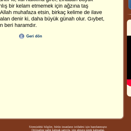
nlış bir kelam etmemek için ağzına taş
Allah muhafaza etsin, birkaç kelime de ilave
 yalan denir ki, daha büyük günah olur. Gıybet,
 beri haramdır.
Geri dön
Sitemizdeki bilgiler, bütün insanların istifadesi için hazırlanmıştır.
Orijinaline sadık kalmak şartıyla, izin almaya gerek kalmadan,