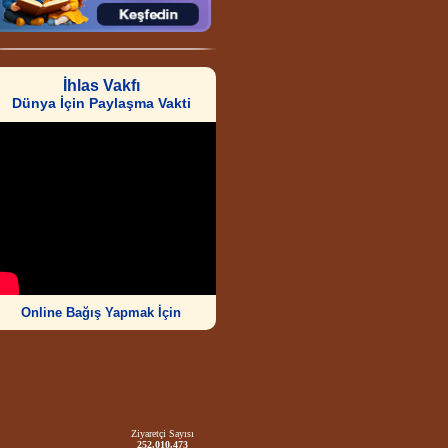
İhlas Vakfı
Dünya İçin Paylaşma Vakti
Online Bağış Yapmak İçin
Ziyaretçi Sayısı
252.010.473