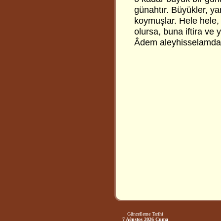
günahtır. Büyükler, ya
koymuşlar. Hele hele, 
olursa, buna iftira ve
Âdem aleyhisselamdan
Güncelleme Tarihi
7 Ağustos 2026 Cuma