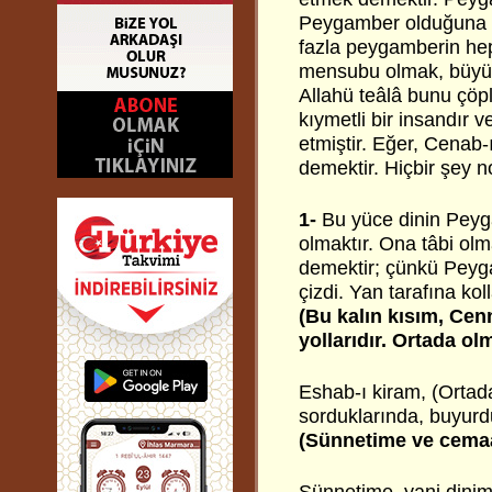
Peygamber olduğuna 
fazla peygamberin hep
mensubu olmak, büyük 
Allahü teâlâ bunu çöp
kıymetli bir insandır 
etmiştir. Eğer, Cenab-
demektir. Hiçbir şey n
1-
Bu yüce dinin Peyg
olmaktır. Ona tâbi olm
demektir; çünkü Peyga
çizdi. Yan tarafına kol
(Bu kalın kısım, Cenn
yollarıdır. Ortada ol
Eshab-ı kiram, (Ortad
sorduklarında, buyurdu
(Sünnetime ve cemaa