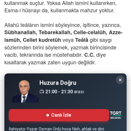
kullanmak suçtur. Yoksa Allah ismini kullanırken,
Esma-i hüsnayı da, kullanmakta mahzur yoktur.
Allahü teâlânın ismini söyleyince, işitince, yazınca,
Sübhanallah, Tebarekallah, Celle-celalüh, Azze-
veya
gibi saygı
ismüh, Cellet kudretüh
Teâlâ
sözlerinden birini söylemek, yazmak birincisinde
vacib, tekrarında ise müstehabdır.
diye
C.C.
kısaltarak yazmak zaten uygun değildir.
×
Huzura Doğru
📺
21:00 - 21:30
arası
Copyright © 2008 - Dinimiz İslam. Her Hakkı Saklıdır.
Canlı İzle
Sitemizdeki bilgiler, bütün insanların istifadesi için
hazırlanmıştır. Orijinaline sadık kalmak şartıyla, izin
İlahiyatçı-Yazar Osman Ünlü hoca fıkıh, ahlak ve dini
almaya gerek kalmadan, herkes istediği gibi alıp istifade