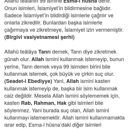
Allahü teâlânın 99 ismine
denir.
Esma-i hüsna
Onun isimleri, İslamiyet’in bildirmesine bağlıdır.
Sadece İslamiyet’in bildirdiği isimlerle çağrılır ve
onlarla zikredilir. Bunlardan başka isimlerle
çağırmaya ve zikretmeye, İslamiyet izin vermemiştir.
(Birgivi vasiyetnamesi şerhi)
Allahü teâlâya
demek, Tanrı diye zikretmek
Tanrı
günah olur.
ismini kullanmak istemeyip, bunun
Allah
yerine, Tanrı demek veya 99 isimden birini bile
kullanmak istemek, çok büyük ve çirkin suç olur.
Yani,
ismini kasten
(Seadet-i Ebediyye)
Allah
kullanmak istemeyip de, başka bir isim kullanmak
caiz değildir. Mesela Allah ismini söylememek için,
kasten
gibi isimleri bile
Rab, Rahman, Hak
söylenmez. Yani burada suç olan, Allah ismini
kullanmayı istememektir. Allah ismini kullanmamakta
ısrar edip, Esma-i hüsna’daki diğer isimleri