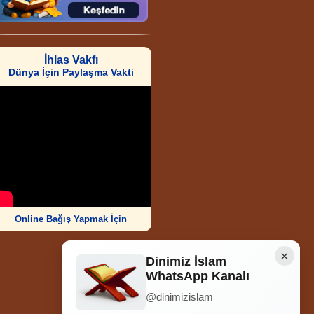
İhlas Vakfı
Dünya İçin Paylaşma Vakti
Online Bağış Yapmak İçin
×
Dinimiz İslam
WhatsApp Kanalı
@dinimizislam
Ziyaretçi Sayısı
252.006.154