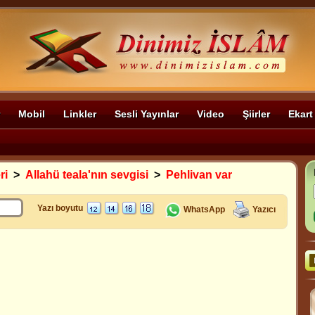
Mobil
Linkler
Sesli Yayınlar
Video
Şiirler
Ekart
ri
>
Allahü teala'nın sevgisi
>
Pehlivan var
Yazı boyutu
WhatsApp
Yazıcı