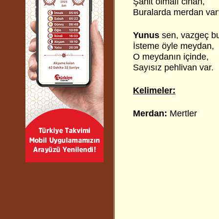
Şahit olmalı cihan,
Buralarda merdan var
Yunus
sen, vazgeç b
İsteme öyle meydan,
O meydanın içinde,
Sayısız pehlivan var.
Kelimeler:
Merdan:
Mertler