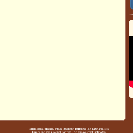
Sitemizdeki bilgiler, bütün insanların istifadesi için hazırlanmıştır.
Orijinaline sadık kalmak şartıyla, izin almaya gerek kalmadan,