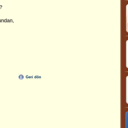
?
undan,
Geri dön