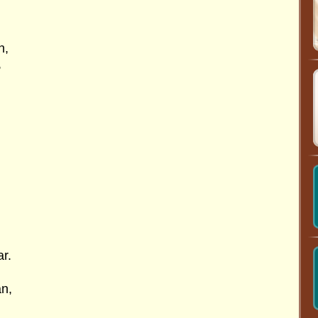
n,
,
r.
an,