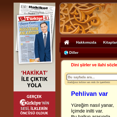
Hakkımızda
Kitaplar
Diller
Dini şiirler ve ilahi sözle
Aradığınız kelime sarı renk ile işaretlenir.
Pehlivan var
Yüreğim nasıl yanar,
İçimde inilti var.
Bu halkın arasında,