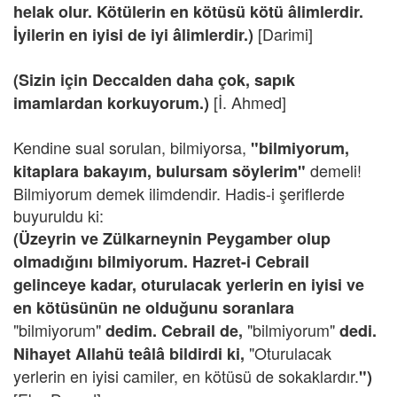
helak olur. Kötülerin en kötüsü kötü âlimlerdir.
[Darimi]
İyilerin en iyisi de iyi âlimlerdir.)
(Sizin için Deccalden daha çok, sapık
[İ. Ahmed]
imamlardan korkuyorum.)
Kendine sual sorulan, bilmiyorsa,
"bilmiyorum,
demeli!
kitaplara bakayım, bulursam söylerim"
Bilmiyorum demek ilimdendir. Hadis-i şeriflerde
buyuruldu ki:
(Üzeyrin ve Zülkarneynin Peygamber olup
olmadığını bilmiyorum. Hazret-i Cebrail
gelinceye kadar, oturulacak yerlerin en iyisi ve
en kötüsünün ne olduğunu soranlara
"bilmiyorum"
"bilmiyorum"
dedim. Cebrail de,
dedi.
"Oturulacak
Nihayet Allahü teâlâ bildirdi ki,
yerlerin en iyisi camiler, en kötüsü de sokaklardır.
")