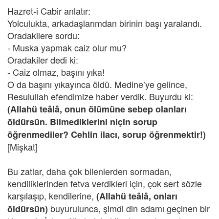
Hazret-i Cabir anlatır:
Yolculukta, arkadaşlarımdan birinin başı yaralandı.
Oradakilere sordu:
- Muska yapmak caiz olur mu?
Oradakiler dedi ki:
- Caiz olmaz, başını yıka!
O da başını yıkayınca öldü. Medine’ye gelince,
Resulullah efendimize haber verdik. Buyurdu ki:
(Allahü teâlâ, onun ölümüne sebep olanları
öldürsün. Bilmediklerini niçin sorup
öğrenmediler? Cehlin ilacı, sorup öğrenmektir!)
[Mişkat]
Bu zatlar, daha çok bilenlerden sormadan,
kendiliklerinden fetva verdikleri için, çok sert sözle
karşılaşıp, kendilerine,
(Allahü teâlâ, onları
buyurulunca, şimdi din adamı geçinen bir
öldürsün)