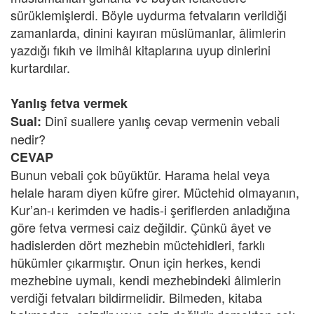
sürüklemişlerdi. Böyle uydurma fetvaların verildiği
zamanlarda, dinini kayıran müslümanlar, âlimlerin
yazdığı fıkıh ve ilmihâl kitaplarına uyup dinlerini
kurtardılar.
Yanlış fetva vermek
Dinî suallere yanlış cevap vermenin vebali
Sual:
nedir?
CEVAP
Bunun vebali çok büyüktür. Harama helal veya
helale haram diyen küfre girer. Müctehid olmayanın,
Kur’an-ı kerimden ve hadis-i şeriflerden anladığına
göre fetva vermesi caiz değildir. Çünkü âyet ve
hadislerden dört mezhebin müctehidleri, farklı
hükümler çıkarmıştır. Onun için herkes, kendi
mezhebine uymalı, kendi mezhebindeki âlimlerin
verdiği fetvaları bildirmelidir. Bilmeden, kitaba