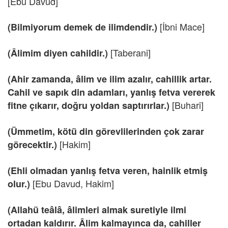
[Ebu Davud]
[İbni Mace]
(Bilmiyorum demek de ilimdendir.)
[Taberani]
(Âlimim diyen cahildir.)
(Ahir zamanda, âlim ve ilim azalır, cahillik artar.
Cahil ve sapık din adamları, yanlış fetva vererek
[Buhari]
fitne çıkarır, doğru yoldan saptırırlar.)
(Ümmetim, kötü din görevlilerinden çok zarar
[Hakim]
görecektir.)
(Ehli olmadan yanlış fetva veren, hainlik etmiş
[Ebu Davud, Hakim]
olur.)
(Allahü teâlâ, âlimleri almak suretiyle ilmi
ortadan kaldırır. Âlim kalmayınca da, cahiller