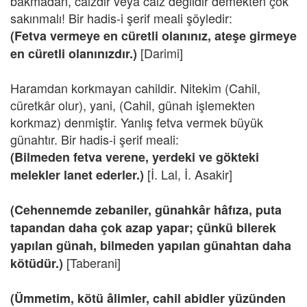
bakmadan, caizdir veya caiz değildir demekten çok
sakınmalı! Bir hadis-i şerif meali şöyledir:
(Fetva vermeye en cüretli olanınız, ateşe girmeye
[Darimi]
en cüretli olanınızdır.)
Haramdan korkmayan cahildir. Nitekim (Cahil,
cüretkâr olur), yani, (Cahil, günah işlemekten
korkmaz) denmiştir. Yanlış fetva vermek büyük
günahtır. Bir hadis-i şerif meali:
(Bilmeden fetva verene, yerdeki ve gökteki
[İ. Lal, İ. Asakir]
melekler lanet ederler.)
(Cehennemde zebaniler, günahkâr hâfıza, puta
tapandan daha çok azap yapar; çünkü bilerek
yapılan günah, bilmeden yapılan günahtan daha
[Taberani]
kötüdür.)
(Ümmetim, kötü âlimler, cahil abidler yüzünden