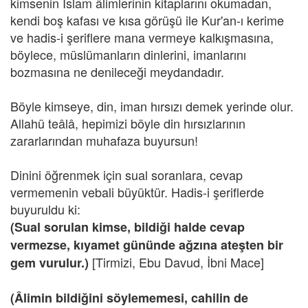
kimsenin İslam âlimlerinin kitaplarını okumadan,
kendi boş kafası ve kısa görüşü ile Kur'an-ı kerime
ve hadis-i şeriflere mana vermeye kalkışmasına,
böylece, müslümanların dinlerini, imanlarını
bozmasına ne denileceği meydandadır.
Böyle kimseye, din, iman hırsızı demek yerinde olur.
Allahü teâlâ, hepimizi böyle din hırsızlarının
zararlarından muhafaza buyursun!
Dinini öğrenmek için sual soranlara, cevap
vermemenin vebali büyüktür. Hadis-i şeriflerde
buyuruldu ki:
(Sual sorulan kimse, bildiği halde cevap
vermezse, kıyamet gününde ağzına ateşten bir
[Tirmizi, Ebu Davud, İbni Mace]
gem vurulur.)
(Âlimin bildiğini söylememesi, cahilin de