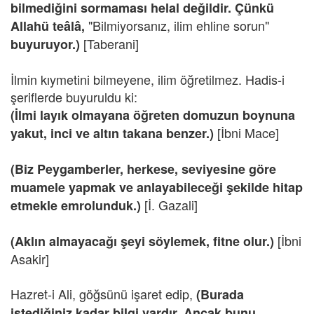
bilmediğini sormaması helal değildir. Çünkü
"Bilmiyorsanız, ilim ehline sorun"
Allahü teâlâ,
[Taberani]
buyuruyor.)
İlmin kıymetini bilmeyene, ilim öğretilmez. Hadis-i
şeriflerde buyuruldu ki:
(İlmi layık olmayana öğreten domuzun boynuna
[İbni Mace]
yakut, inci ve altın takana benzer.)
(Biz Peygamberler, herkese, seviyesine göre
muamele yapmak ve anlayabileceği şekilde hitap
[İ. Gazali]
etmekle emrolunduk.)
[İbni
(Aklın almayacağı şeyi söylemek, fitne olur.)
Asakir]
Hazret-i Ali, göğsünü işaret edip,
(Burada
istediğiniz kadar bilgi vardır. Ancak bunu