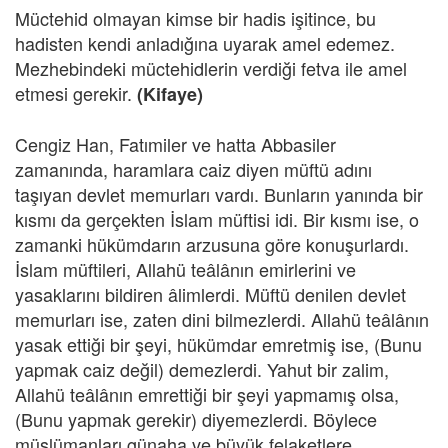
Müctehid olmayan kimse bir hadis işitince, bu
hadisten kendi anladığına uyarak amel edemez.
Mezhebindeki müctehidlerin verdiği fetva ile amel
etmesi gerekir.
(Kifaye)
Cengiz Han, Fatımiler ve hatta Abbasiler
zamanında, haramlara caiz diyen müftü adını
taşıyan devlet memurları vardı. Bunların yanında bir
kısmı da gerçekten İslam müftisi idi. Bir kısmı ise, o
zamanki hükümdarın arzusuna göre konuşurlardı.
İslam müftileri, Allahü teâlânın emirlerini ve
yasaklarını bildiren âlimlerdi. Müftü denilen devlet
memurları ise, zaten dini bilmezlerdi. Allahü teâlânın
yasak ettiği bir şeyi, hükümdar emretmiş ise, (Bunu
yapmak caiz değil) demezlerdi. Yahut bir zalim,
Allahü teâlânın emrettiği bir şeyi yapmamış olsa,
(Bunu yapmak gerekir) diyemezlerdi. Böylece
müslümanları günaha ve büyük felaketlere