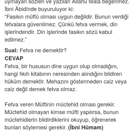
uymayan sözleri ve yazıları Allahü teâlâ beğenmez.
İbni Âbidînde buyuruluyor ki:
“Fasıkın müftü olması uygun değildir. Bunun verdiği
fetvalara güvenilmez. Çünkü fetva vermek, din
işlerindendir. Din işlerinde fasıkın sözü kabul
edilmez.”
Fetva ne demektir?
Sual:
CEVAP
Fetva, bir hususun dine uygun olup olmadığını,
hangi fıkıh kitabının neresinden alındığını bildiren
hüküm demektir. Mehazını göstermeden caiz veya
caiz değil demek fetva olmaz.
Fetva veren Müftinin müctehid olması gerekir.
Müctehid olmayan kimse müfti yapılırsa, bunun
müctehidlerin bildirdiklerini okuyup, öğrenerek
bunları söylemesi gerekir.
(İbni Hümam)