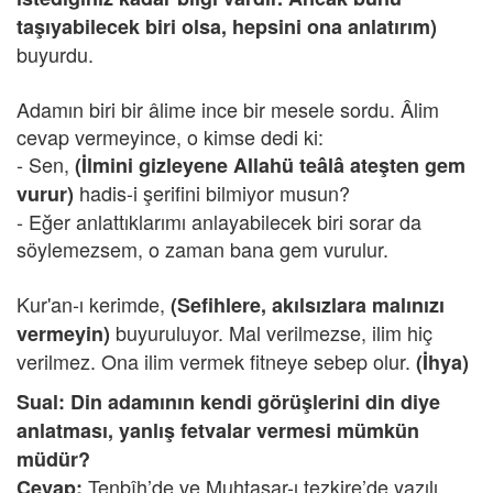
taşıyabilecek biri olsa, hepsini ona anlatırım)
buyurdu.
Adamın biri bir âlime ince bir mesele sordu. Âlim
cevap vermeyince, o kimse dedi ki:
- Sen,
(İlmini gizleyene Allahü teâlâ ateşten gem
hadis-i şerifini bilmiyor musun?
vurur)
- Eğer anlattıklarımı anlayabilecek biri sorar da
söylemezsem, o zaman bana gem vurulur.
Kur'an-ı kerimde,
(Sefihlere, akılsızlara malınızı
buyuruluyor. Mal verilmezse, ilim hiç
vermeyin)
verilmez. Ona ilim vermek fitneye sebep olur.
(İhya)
Sual: Din adamının kendi görüşlerini din diye
anlatması, yanlış fetvalar vermesi mümkün
müdür?
Tenbîh’de ve Muhtasar-ı tezkire’de yazılı
Cevap: