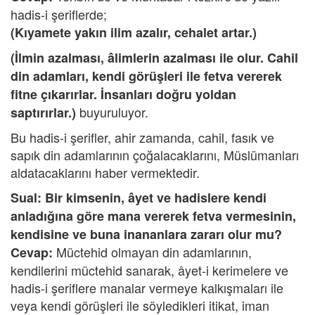
hadis-i şeriflerde;
(Kıyamete yakın ilim azalır, cehalet artar.)
(İlmin azalması, âlimlerin azalması ile olur. Cahil
din adamları, kendi görüşleri ile fetva vererek
fitne çıkarırlar. İnsanları doğru yoldan
buyuruluyor.
saptırırlar.)
Bu hadis-i şerifler, ahir zamanda, cahil, fasık ve
sapık din adamlarının çoğalacaklarını, Müslümanları
aldatacaklarını haber vermektedir.
Sual: Bir kimsenin, âyet ve hadislere kendi
anladığına göre mana vererek fetva vermesinin,
kendisine ve buna inananlara zararı olur mu?
Müctehid olmayan din adamlarının,
Cevap:
kendilerini müctehid sanarak, âyet-i kerimelere ve
hadis-i şeriflere manalar vermeye kalkışmaları ile
veya kendi görüşleri ile söyledikleri itikat, iman