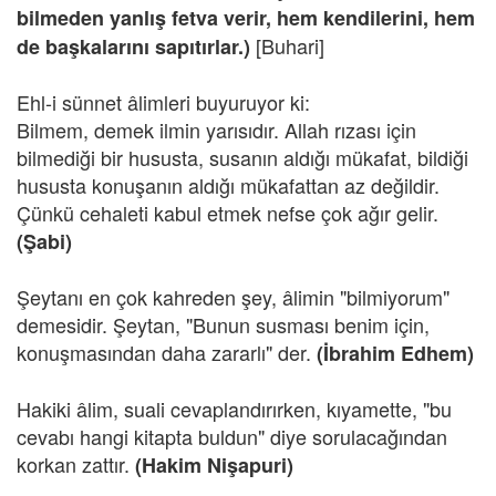
bilmeden yanlış fetva verir, hem kendilerini, hem
[Buhari]
de başkalarını sapıtırlar.)
Ehl-i sünnet âlimleri buyuruyor ki:
Bilmem, demek ilmin yarısıdır. Allah rızası için
bilmediği bir hususta, susanın aldığı mükafat, bildiği
hususta konuşanın aldığı mükafattan az değildir.
Çünkü cehaleti kabul etmek nefse çok ağır gelir.
(Şabi)
Şeytanı en çok kahreden şey, âlimin "bilmiyorum"
demesidir. Şeytan, "Bunun susması benim için,
konuşmasından daha zararlı" der.
(İbrahim Edhem)
Hakiki âlim, suali cevaplandırırken, kıyamette, "bu
cevabı hangi kitapta buldun" diye sorulacağından
korkan zattır.
(Hakim Nişapuri)