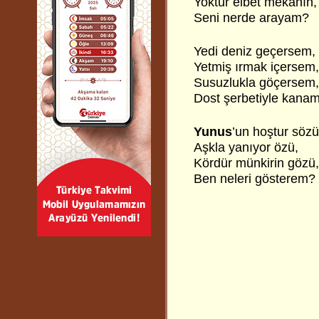
Yoktur elbet mekânın,
Seni nerde arayam?
Yedi deniz geçersem,
Yetmiş ırmak içersem,
Susuzlukla göçersem,
Dost şerbetiyle kanam
Yunus
’un hoştur sözü
Aşkla yanıyor özü,
Kördür münkirin gözü,
Ben neleri gösterem?