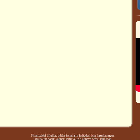
Sitemizdeki bilgiler, bütün insanların istifadesi için hazırlanmıştır.
Orijinaline sadık kalmak şartıyla, izin almaya gerek kalmadan,