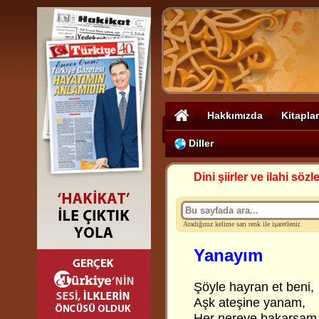
Hakkımızda
Kitaplar
Diller
Dini şiirler ve ilahi sözle
Aradığınız kelime sarı renk ile işaretlenir.
Yanayım
Şöyle hayran et beni,
Aşk ateşine yanam,
Her nereye bakarsam