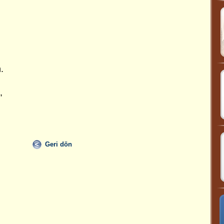
.
,
Geri dön