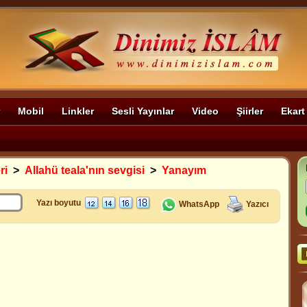
Mobil
Linkler
Sesli Yayınlar
Video
Şiirler
Ekart
ri
>
Allahü teala'nın sevgisi
>
Yanayım
Yazı boyutu
WhatsApp
Yazıcı
,