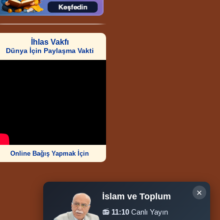
İhlas Vakfı
Dünya İçin Paylaşma Vakti
Online Bağış Yapmak İçin
×
İslam ve Toplum
📻
11:10
Canlı Yayın
Ziyaretçi Sayısı
252.008.769