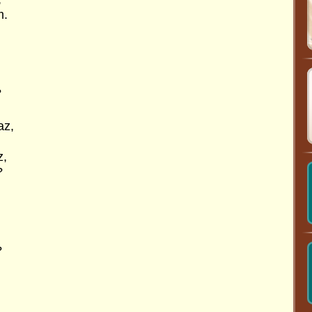
m.
,
?
az,
z,
?
?