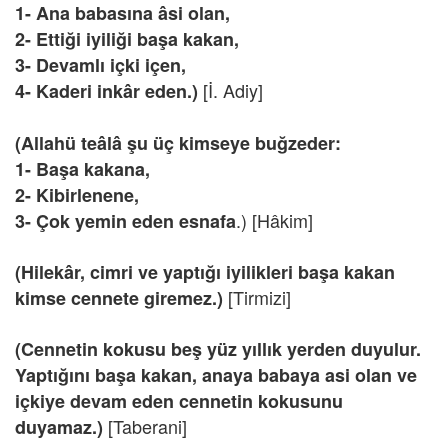
1- Ana babasına âsi olan,
2- Ettiği iyiliği başa kakan,
3- Devamlı içki içen,
[İ. Adiy]
4- Kaderi inkâr eden.)
(Allahü teâlâ şu üç kimseye buğzeder:
1- Başa kakana,
2- Kibirlenene,
.) [Hâkim]
3- Çok yemin eden esnafa
(Hilekâr, cimri ve yaptığı iyilikleri başa kakan
[Tirmizi]
kimse cennete giremez.)
(Cennetin kokusu beş yüz yıllık yerden duyulur.
Yaptığını başa kakan, anaya babaya asi olan ve
içkiye devam eden cennetin kokusunu
[Taberani]
duyamaz.)