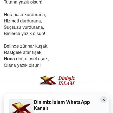
Tutana yazık olsun!
Hep pusu kurdurana,
Hizmeti durdurana,
Suçsuzu vurdurana,
Binlerce yazık olsun!
Belinde zünnar kuşak,
Rastgele atar fişek,
der, dinsel uşak,
Hoca
Olana yazık olsun!
×
Copyright © 2008 - Dinimiz İslam. Her Hakkı Saklıdır.
Dinimiz İslam WhatsApp
Kanalı
Sitemizdeki bilgiler, bütün insanların istifadesi için