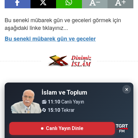
Bu seneki mübarek gün ve geceleri görmek için
aşağıdaki linke tıklayınız...
Bu seneki mübarek gün ve geceler
Copyright © 2008 - Dinimiz İslam. Her Hakkı Saklıdır.
×
İslam ve Toplum
Sitemizdeki bilgiler, bütün insanların istifadesi için
📻
11:10
Canlı Yayın
hazırlanmıştır. Orijinaline sadık kalmak şartıyla, izin
🔄
15:10
Tekrar
almaya gerek kalmadan, herkes istediği gibi alıp istifade
edebilir.
Canlı Yayın Dinle
Normal Siteyi Göster