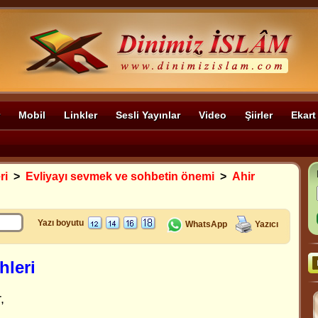
Mobil
Linkler
Sesli Yayınlar
Video
Şiirler
Ekart
ri
>
Evliyayı sevmek ve sohbetin önemi
>
Ahir
Yazı boyutu
WhatsApp
Yazıcı
hleri
,