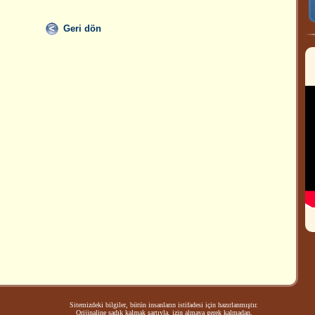
Geri dön
Sitemizdeki bilgiler, bütün insanların istifadesi için hazırlanmıştır.
Orijinaline sadık kalmak şartıyla, izin almaya gerek kalmadan,