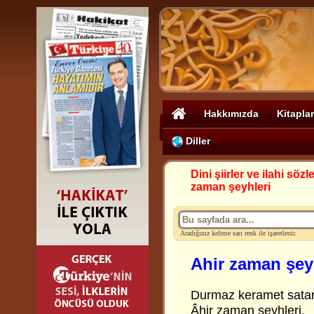
Hakkımızda
Kitaplar
Diller
Dini şiirler ve ilahi sözle
zaman şeyhleri
Aradığınız kelime sarı renk ile işaretlenir.
Ahir zaman şey
Durmaz keramet satar
Âhir zaman şeyhleri.