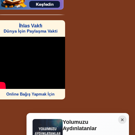
İhlas Vakfı
Dünya İçin Paylaşma Vakti
Online Bağış Yapmak İçin
×
Yolumuzu
Aydınlatanlar
Ziyaretçi Sayısı
252.009.073