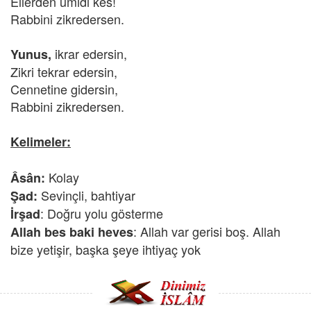
Ellerden ümidi kes!
Rabbini zikredersen.
ikrar edersin,
Yunus,
Zikri tekrar edersin,
Cennetine gidersin,
Rabbini zikredersen.
Kelimeler:
Kolay
Âsân:
Sevinçli, bahtiyar
Şad:
: Doğru yolu gösterme
İrşad
: Allah var gerisi boş. Allah
Allah bes baki heves
bize yetişir, başka şeye ihtiyaç yok