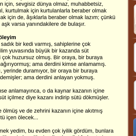
n için, sevgisiz dünya olmaz, muhabbetsiz,
l, kurtulmak için kurtulanlarla beraber olmak
k için de, âşıklarla beraber olmak lazım; çünkü
 aşk varsa yanındakilere de bulaşır.
öleyim
 sadık bir kedi varmış, sahiplerine çok
 ilim yuvasında büyük bir kazanda süt
i çok huzursuz olmuş. Bir oraya, bir buraya
bağırıyormuş; ama derdini kimse anlamamış.
, yerinde duramıyor, bir oraya bir buraya
u demişler; ama derdini anlayan yokmuş.
mse anlamayınca, o da kaynar kazanın içine
üt içilmez diye kazanı indirip sütü dökmüşler.
nde ölmüş ve de zehrini kazanın içine akıtmış
tü içen ölecek...
ek yedim, bu evden çok iyilik gördüm, bunlara