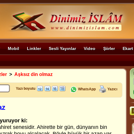
Mobil
Linkler
Sesli Yayınlar
Video
Şiirler
Ekart
zler
>
Aşksız din olmaz
Yazı boyutu
WhatsApp
Yazıcı
az
yuruyor ki:
iret senesidir. Ahirette bir gün, dünyanın bin
mızrak boyu alçalacak. Böyle büyük bir azap var.