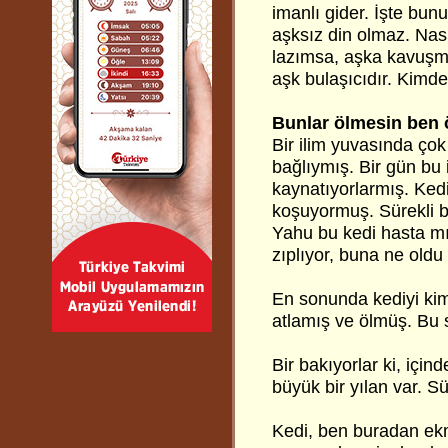
imanlı gider.
İşte bunu
aşksız din olmaz. Nası
lazımsa, aşka kavuşma
aşk bulaşıcıdır. Kimde
Bunlar ölmesin ben 
Bir ilim yuvasında çok
bağlıymış. Bir gün bu
kaynatıyorlarmış. Ked
koşuyormuş. Sürekli 
Yahu bu kedi hasta mı
zıplıyor, buna ne old
En sonunda kediyi ki
atlamış ve ölmüş. Bu s
Bir bakıyorlar ki, içi
büyük bir yılan var. Sü
Kedi, ben buradan ekm