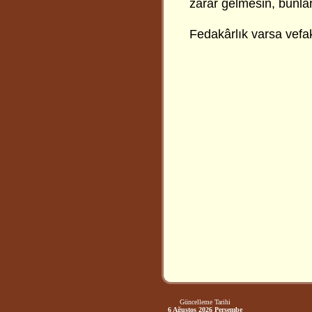
zarar gelmesin, bunla
Fedakârlık varsa vefak
Güncelleme Tarihi
6 Ağustos 2026 Perşembe