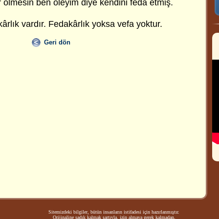
r ölmesin ben öleyim diye kendini feda etmiş.
ârlık vardır. Fedakârlık yoksa vefa yoktur.
Geri dön
Sitemizdeki bilgiler, bütün insanların istifadesi için hazırlanmıştır.
Orijinaline sadık kalmak şartıyla, izin almaya gerek kalmadan,