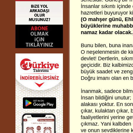
İnsanlar sıkıntı içind
hazretleri buyuruyor ki
(O mahşer günü, Ehl-
büyüklerine muhabbet
namaz kadar olacak.
Bunu bilen, buna inan
O neşelenmesin de ki
devlet! Dertlerin, sıkın
geçicidir. Biz kalbim
büyük saadet ve zengin
Doğru imanı olan en b
İnanmak, sadece bilme
İnsan bildiğini unutu
alakası yoktur. En so
çıkar, kulaktan çıkar, 
faaliyetlerini yerine 
çıkmaz. Yani kalbden 
ve onun sevdiklerine k