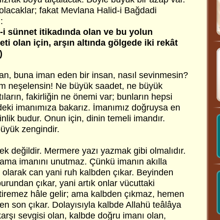
e olacaklar; fakat Mevlana Halid-i Bağdadi
:
i sünnet itikadında olan ve bu yolun
i olan için, arşın altında gölgede iki rekât
)
an, buna iman eden bir insan, nasıl sevinmesin?
m neşelensin! Ne büyük saadet, ne büyük
tıların, fakirliğin ne önemi var; bunların hepsi
izdeki imanımıza bakarız. İmanımız doğruysa en
lik budur. Onun için, dinin temeli imandır.
üyük zengindir.
k değildir. Mermere yazı yazmak gibi olmalıdır.
r; ama imanını unutmaz. Çünkü imanın akılla
n olarak can yani ruh kalbden çıkar. Beyinden
burundan çıkar, yani artık onlar vücuttaki
getiremez hâle gelir; ama kalbden çıkmaz, hemen
en son çıkar. Dolayısıyla kalbde Allahü teâlâya
arşı sevgisi olan, kalbde doğru imanı olan,