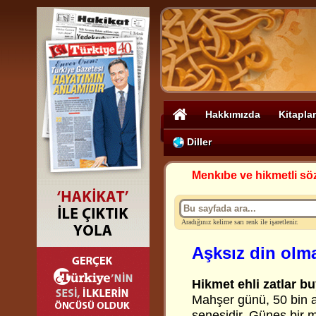
Hakkımızda
Kitaplar
Diller
Menkıbe ve hikmetli sö
Aradığınız kelime sarı renk ile işaretlenir.
Aşksız din olm
Hikmet ehli zatlar bu
Mahşer günü, 50 bin ah
senesidir. Güneş bir 