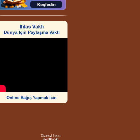
İhlas Vakfı
Dünya İçin Paylaşma Vakti
Online Bağış Yapmak İçin
Ziyaretçi Sayısı
252.005.541