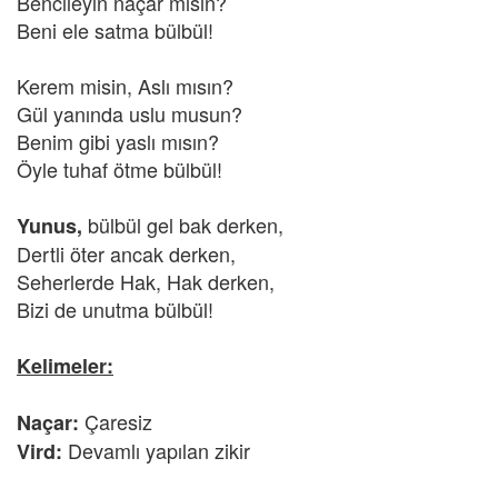
Bencileyin naçar mısın?
Beni ele satma bülbül!
Kerem misin, Aslı mısın?
Gül yanında uslu musun?
Benim gibi yaslı mısın?
Öyle tuhaf ötme bülbül!
bülbül gel bak derken,
Yunus,
Dertli öter ancak derken,
Seherlerde Hak, Hak derken,
Bizi de unutma bülbül!
Kelimeler:
Çaresiz
Naçar:
Devamlı yapılan zikir
Vird: