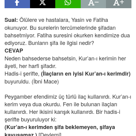
Ölülere ve hastalara, Yasin ve Fatiha
Sual:
okunuyor. Bu surelerin tercümelerinde şifadan
bahsetmiyor. Fatiha suresini okurken kendimize dua
ediyoruz. Bunların şifa ile ilgisi nedir?
CEVAP
Neden bahsederse bahsetsin, Kur’an-ı kerimin her
âyeti, her harfi şifadır.
Hadis-i şerifte,
(İlaçların en iyisi Kur’an-ı kerimdir)
buyuruldu. (İbni Mace)
Peygamber efendimiz üç türlü ilaç kullanırdı. Kur’an-ı
kerim veya dua okurdu. Fen ile bulunan ilaçları
kullanırdı. Her ikisini karışık kullanırdı. Bir hadis-i
şerifte buyuruluyor ki:
(Kur’an-ı kerimden şifa beklemeyen, şifaya
[Deylemi]
kavuşamaz.)