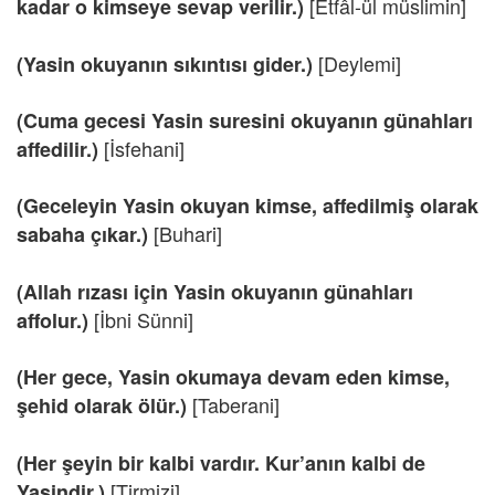
[Etfâl-ül müslimin]
kadar o kimseye sevap verilir.)
[Deylemi]
(Yasin okuyanın sıkıntısı gider.)
(Cuma gecesi Yasin suresini okuyanın günahları
[İsfehani]
affedilir.)
(Geceleyin Yasin okuyan kimse, affedilmiş olarak
[Buhari]
sabaha çıkar.)
(Allah rızası için Yasin okuyanın günahları
[İbni Sünni]
affolur.)
(Her gece, Yasin okumaya devam eden kimse,
[Taberani]
şehid olarak ölür.)
(Her şeyin bir kalbi vardır. Kur’anın kalbi de
[Tirmizi]
Yasindir.)