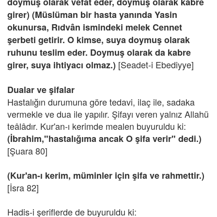
doymuş olarak vefât eder, doymuş olarak kabre
girer) (Müslüman bir hasta yanında Yasin
okunursa, Rıdvân ismindeki melek Cennet
şerbeti getirir. O kimse, suya doymuş olarak
ruhunu teslim eder. Doymuş olarak da kabre
[Seadet-i Ebediyye]
girer, suya ihtiyacı olmaz.)
Dualar ve şifalar
Hastalığın durumuna göre tedavi, ilaç ile, sadaka
vermekle ve dua ile yapılır. Şifayı veren yalnız Allahü
teâlâdır. Kur'an-ı kerimde mealen buyuruldu ki:
(İbrahim,"hastalığıma ancak O şifa verir" dedi.)
[Şuara 80]
(Kur'an-ı kerim, müminler için şifa ve rahmettir.)
[İsra 82]
Hadis-i şeriflerde de buyuruldu ki: