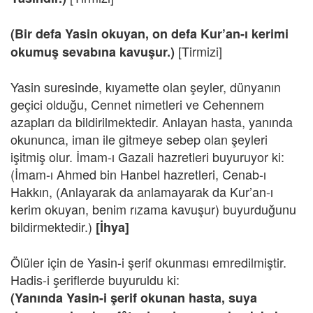
(Bir defa Yasin okuyan, on defa Kur’an-ı kerimi
[Tirmizi]
okumuş sevabına kavuşur.)
Yasin suresinde, kıyamette olan şeyler, dünyanın
geçici olduğu, Cennet nimetleri ve Cehennem
azapları da bildirilmektedir. Anlayan hasta, yanında
okununca, iman ile gitmeye sebep olan şeyleri
işitmiş olur. İmam-ı Gazali hazretleri buyuruyor ki:
(İmam-ı Ahmed bin Hanbel hazretleri, Cenab-ı
Hakkın, (Anlayarak da anlamayarak da Kur’an-ı
kerim okuyan, benim rızama kavuşur) buyurduğunu
bildirmektedir.)
[İhya]
Ölüler için de Yasin-i şerif okunması emredilmiştir.
Hadis-i şeriflerde buyuruldu ki:
(Yanında Yasin-i şerif okunan hasta, suya