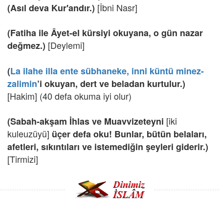
[İbni Nasr]
(Asıl deva Kur'andır.)
(Fatiha ile Âyet-el kürsiyi okuyana, o gün nazar
[Deylemi]
değmez.)
(
La ilahe illa ente sübhaneke, inni küntü minez-
zalimin
’i okuyan, dert ve beladan kurtulur.)
[Hakim] (40 defa okuma iyi olur)
[iki
(Sabah-akşam İhlas ve Muavvizeteyni
kuleuzüyü]
üçer defa oku! Bunlar, bütün belaları,
afetleri, sıkıntıları ve istemediğin şeyleri giderir.)
[Tirmizi]