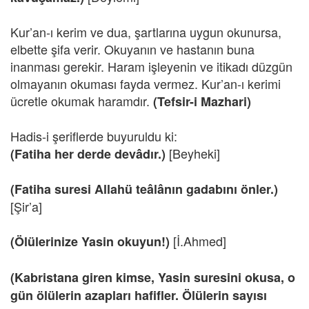
Kur’an-ı kerim ve dua, şartlarına uygun okunursa,
elbette şifa verir. Okuyanın ve hastanın buna
inanması gerekir. Haram işleyenin ve itikadı düzgün
olmayanın okuması fayda vermez. Kur’an-ı kerimi
ücretle okumak haramdır.
(Tefsir-i Mazhari)
Hadis-i şeriflerde buyuruldu ki:
[Beyheki]
(Fatiha her derde devâdır.)
(Fatiha suresi Allahü teâlânın gadabını önler.)
[Şir’a]
[İ.Ahmed]
(Ölülerinize Yasin okuyun!)
(Kabristana giren kimse, Yasin suresini okusa, o
gün ölülerin azapları hafifler. Ölülerin sayısı