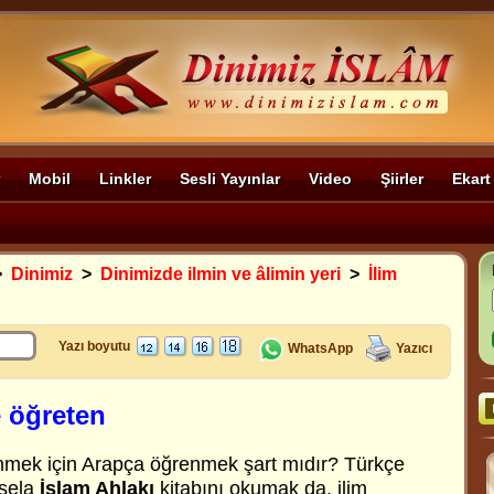
Mobil
Linkler
Sesli Yayınlar
Video
Şiirler
Ekart
>
Dinimiz
>
Dinimizde ilmin ve âlimin yeri
>
İlim
Yazı boyutu
WhatsApp
Yazıcı
e öğreten
enmek için Arapça öğrenmek şart mıdır? Türkçe
esela
İslam Ahlakı
kitabını okumak da, ilim