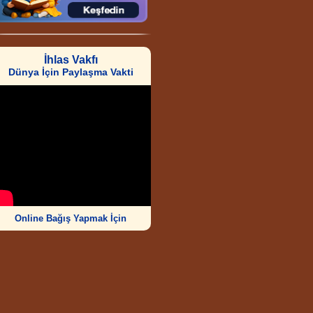
İhlas Vakfı
Dünya İçin Paylaşma Vakti
Online Bağış Yapmak İçin