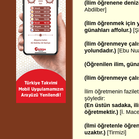
(İlim öğrenene denizd
Abdilber]
(İlim öğrenmek için 
günahları affolur.)
[Şi
(İlim öğrenmeye çal
yolundadır.)
[Ebu Nu
(Öğrenilen ilim, güna
(İlim öğrenmeye çalış
İlim öğretmenin fazilet
şöyledir:
(En üstün sadaka, i
öğretmektir.)
[İ. Mace
(İlmi öğretenle öğre
uzaktır.)
[Tirmizi]