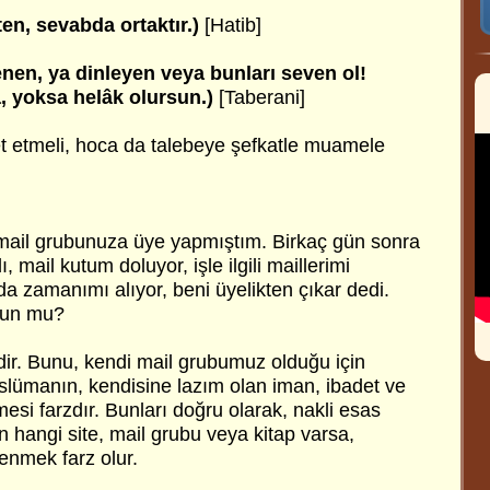
en, sevabda ortaktır.)
[Hatib]
enen, ya dinleyen veya bunları seven ol!
, yoksa helâk olursun.)
[Taberani]
 etmeli, hoca da talebeye şefkatle muamele
mail grubunuza üye yapmıştım. Birkaç gün sonra
 mail kutum doluyor, işle ilgili maillerimi
 zamanımı alıyor, beni üyelikten çıkar dedi.
gun mu?
dir. Bunu, kendi mail grubumuz olduğu için
lümanın, kendisine lazım olan iman, ibadet ve
mesi farzdır. Bunları doğru olarak, nakli esas
n hangi site, mail grubu veya kitap varsa,
enmek farz olur.