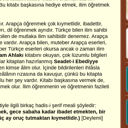
Bu kitabı başkasına hediye etmek, ilim öğretmek
r. Arapça öğrenmek çok kıymetlidir, ibadettir,
rı, dil öğrenmek ayrıdır. Türkçe bilen ilim sahibi
 bilen de mutlaka ilim sahibidir denemez. Arapça
e vardır. Arapça bilen, muteber Arapça eserleri,
ber Türkçe eserleri okursa ancak o zaman ilim
lam Ahlakı
kitabını okuyan, çok lüzumlu bilgileri
dar kitaptan hazırlanmış
Seadet-i Ebediyye
 kimse âlim olur. İçinde bildirilenleri ihlâsla
teâlânın rızasına da kavuşur, çünkü bu kitapta
umlu her şey vardır. Kitabı başkasına vermek de,
tmek olur. İlim öğrenmenin ve öğretmenin fazileti
yle ilgili birkaç hadis-i şerif meali şöyledir:
mek, gece sabaha kadar ibadet etmekten, bir
ç ay oruç tutmaktan kıymetlidir.)
[Deylemi]