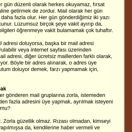
er gün düzenli olarak herkes okuyamaz, fırsat
line getirmek de zordur. Mail olarak her gün
daha fazla olur. Her gün gönderdiğimiz iki yazı
kunur. Lüzumsuz birçok şeye vakit ayırıp da,
bilgileri öğrenmeye vakit bulamamak çok tuhaftır.
mail adresi doluyorsa, başka bir mail adresi
rulabilir veya internet sayfası üzerinden
il adresi, diğer ücretsiz maillerden farklı olarak,
iyor. Böyle bir adres alınarak, o adres üye
 kutum doluyor demek, farzı yapmamak için,
mak
ler gönderen mail gruplarına zorla, istemeden
den fazla adresini üye yapmak, ayrılmak isteyeni
 mu?
r. Zorla güzellik olmaz. Rızası olmadan, kimseyi
pılmışsa da, kendilerine haber vermeli ve