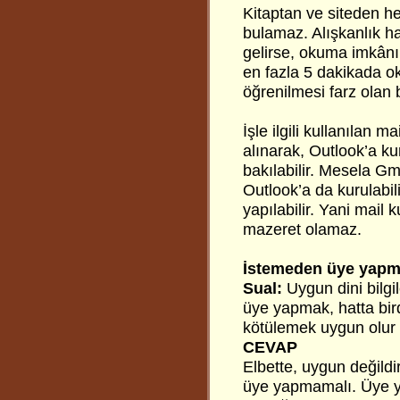
Kitaptan ve siteden h
bulamaz. Alışkanlık ha
gelirse, okuma imkânı 
en fazla 5 dakikada o
öğrenilmesi farz olan 
İşle ilgili kullanılan 
alınarak, Outlook’a ku
bakılabilir. Mesela Gma
Outlook’a da kurulabil
yapılabilir. Yani mail
mazeret olamaz.
İstemeden üye yap
Sual:
Uygun dini bilgi
üye yapmak, hatta bir
kötülemek uygun olur
CEVAP
Elbette, uygun değildi
üye yapmamalı. Üye ya