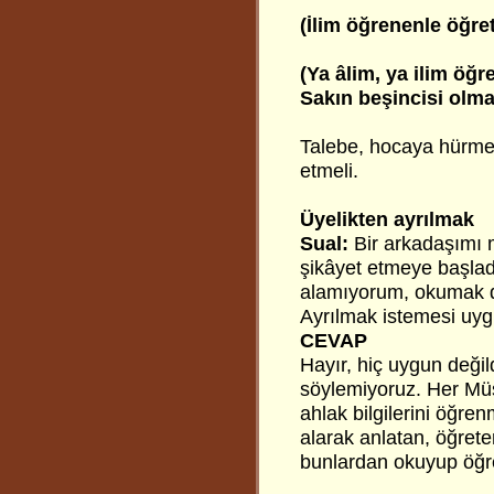
(İlim öğrenenle öğret
(Ya âlim, ya ilim öğr
Sakın beşincisi olma
Talebe, hocaya hürmet
etmeli.
Üyelikten ayrılmak
Sual:
Bir arkadaşımı 
şikâyet etmeye başladı,
alamıyorum, okumak da
Ayrılmak istemesi uy
CEVAP
Hayır, hiç uygun değil
söylemiyoruz. Her Müs
ahlak bilgilerini öğren
alarak anlatan, öğrete
bunlardan okuyup öğr