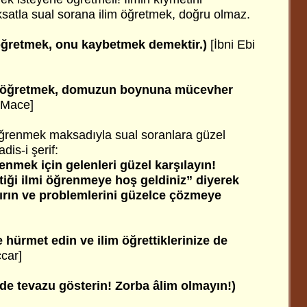
atla sual sorana ilim öğretmek, doğru olmaz.
 öğretmek, onu kaybetmek demektir.)
[İbni Ebi
na öğretmek, domuzun boynuna mücevher
i Mace]
m öğrenmek maksadıyla sual soranlara güzel
is-i şerif:
enmek için gelenleri güzel karşılayın!
tiği ilmi öğrenmeye hoş geldiniz” diyerek
ırın ve problemlerini güzelce çözmeye
e hürmet edin ve ilim öğrettiklerinize de
ccar]
e de tevazu gösterin! Zorba âlim olmayın!)