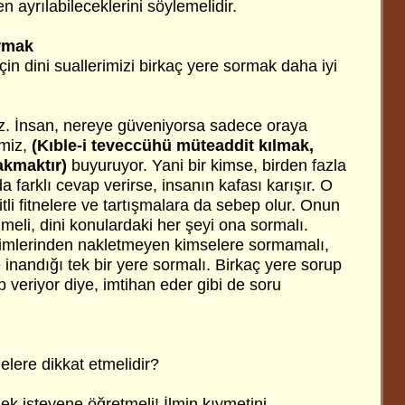
n ayrılabileceklerini söylemelidir.
ormak
çin dini suallerimizi birkaç yere sormak daha iyi
z. İnsan, nereye güveniyorsa sadece oraya
imiz,
(Kıble-i teveccühü müteaddit kılmak,
rakmaktır)
buyuruyor. Yani bir kimse, birden fazla
a farklı cevap verirse, insanın kafası karışır. O
itli fitnelere ve tartışmalara da sebep olur. Onun
meli, dini konulardaki her şeyi ona sormalı.
limlerinden nakletmeyen kimselere sormamalı,
inandığı tek bir yere sormalı. Birkaç yere sorup
p veriyor diye, imtihan eder gibi de soru
elere dikkat etmelidir?
ek isteyene öğretmeli! İlmin kıymetini