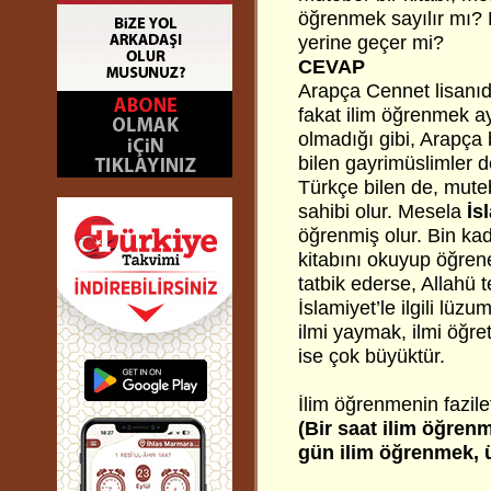
öğrenmek sayılır mı? 
yerine geçer mi?
CEVAP
Arapça Cennet lisanıdı
fakat ilim öğrenmek ay
olmadığı gibi, Arapça
bilen gayrimüslimler d
Türkçe bilen de, mute
sahibi olur. Mesela
İs
öğrenmiş olur. Bin ka
kitabını okuyup öğrenen
tatbik ederse, Allahü 
İslamiyet’le ilgili lüz
ilmi yaymak, ilmi öğre
ise çok büyüktür.
İlim öğrenmenin fazileti
(Bir saat ilim öğren
gün ilim öğrenmek, ü