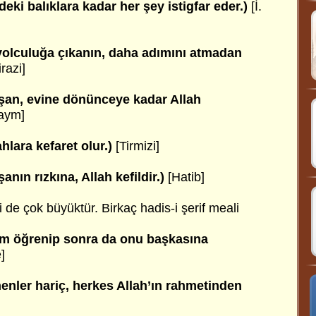
eki balıklara kadar her şey istigfar eder.)
[İ.
yolculuğa çıkanın, daha adımını atmadan
razi]
ışan, evine dönünceye kadar Allah
aym]
hlara kefaret olur.)
[Tirmizi]
anın rızkına, Allah kefildir.)
[Hatib]
i de çok büyüktür. Birkaç hadis-i şerif meali
lim öğrenip sonra da onu başkasına
]
nenler hariç, herkes Allah’ın rahmetinden