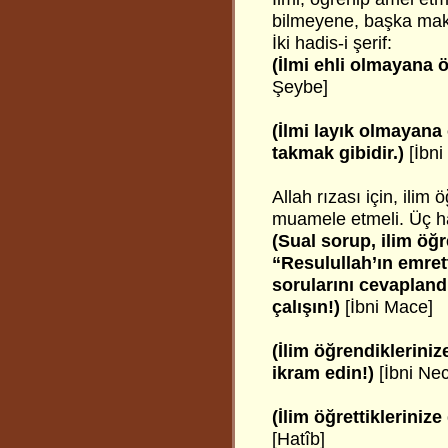
bilmeyene, başka maks
İki hadis-i şerif:
(İlmi ehli olmayana
Şeybe]
(İlmi layık olmaya
takmak gibidir.)
[İbn
Allah rızası için, ili
muamele etmeli. Üç had
(Sual sorup, ilim öğr
“Resulullah’ın emret
sorularını cevapland
çalışın!)
[İbni Mace]
(İlim öğrendikleriniz
ikram edin!)
[İbni Ne
(İlim öğrettikleriniz
[Hatîb]