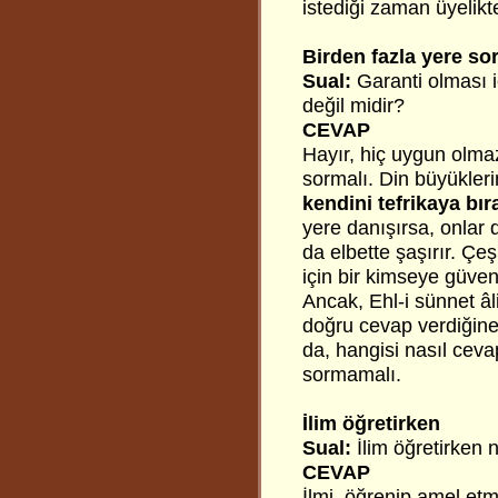
istediği zaman üyelikte
Birden fazla yere s
Sual:
Garanti olması i
değil midir?
CEVAP
Hayır, hiç uygun olma
sormalı. Din büyükler
kendini tefrikaya bı
yere danışırsa, onlar d
da elbette şaşırır. Çeş
için bir kimseye güven
Ancak, Ehl-i sünnet â
doğru cevap verdiğine 
da, hangisi nasıl ceva
sormamalı.
İlim öğretirken
Sual:
İlim öğretirken n
CEVAP
İlmi, öğrenip amel etm