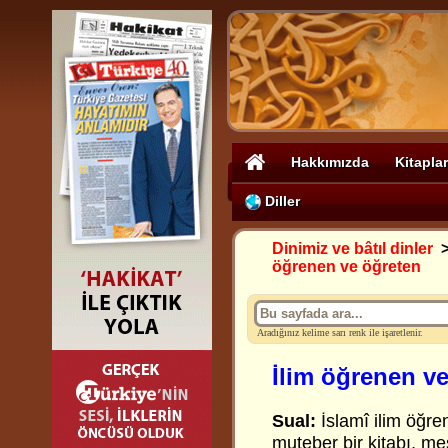
Hakkımızda
Kitaplar
Diller
Dinimiz ve bâtıl dinler
öğrenen ve öğreten
Aradığınız kelime sarı renk ile işaretlenir.
İlim öğrenen v
Sual:
İslamî ilim öğr
muteber bir kitabı, m