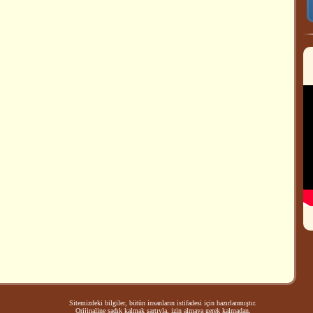
Sitemizdeki bilgiler, bütün insanların istifadesi için hazırlanmıştır.
Orijinaline sadık kalmak şartıyla, izin almaya gerek kalmadan,