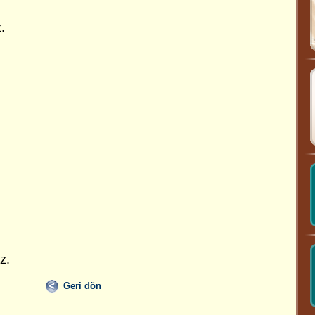
.
z.
Geri dön