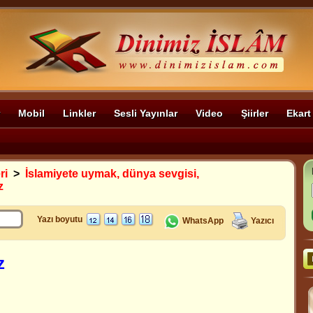
Mobil
Linkler
Sesli Yayınlar
Video
Şiirler
Ekart
ri
>
İslamiyete uymak, dünya sevgisi,
z
Yazı boyutu
WhatsApp
Yazıcı
z