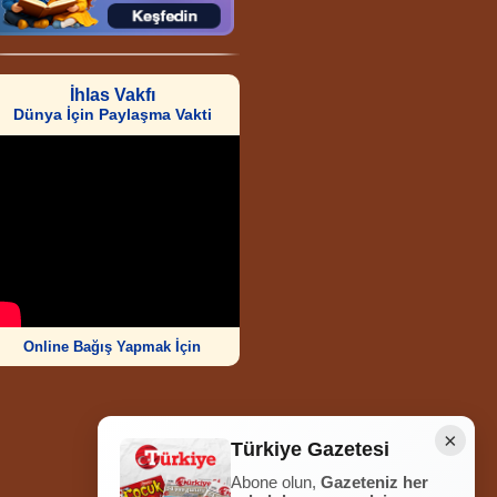
İhlas Vakfı
Dünya İçin Paylaşma Vakti
Online Bağış Yapmak İçin
×
Türkiye Gazetesi
Abone olun,
Gazeteniz her
Ziyaretçi Sayısı
252.011.644