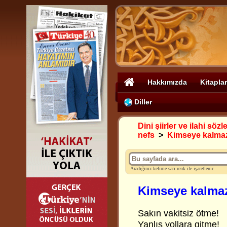
Hakkımızda
Kitaplar
Diller
Dini şiirler ve ilahi sözle
nefs
>
Kimseye kalma
Aradığınız kelime sarı renk ile işaretlenir.
Kimseye kalma
Sakın vakitsiz ötme!
Yanlış yollara gitme!