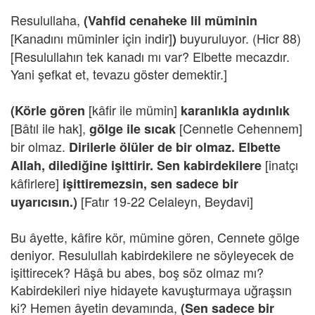
Resulullaha,
(Vahfid cenaheke lil müminin
[Kanadını müminler için indir]
buyuruluyor. (Hicr 88)
)
[Resulullahın tek kanadı mı var? Elbette mecazdır.
Yani şefkat et, tevazu göster demektir.]
[kâfir ile mümin]
(Körle gören
karanlıkla aydınlık
[Bâtıl ile hak],
[Cennetle Cehennem]
gölge ile sıcak
bir olmaz.
Dirilerle ölüler de bir olmaz. Elbette
[inatçı
Allah, dilediğine işittirir. Sen kabirdekilere
kâfirlere]
işittiremezsin, sen sadece bir
[Fatır 19-22 Celaleyn, Beydavi]
uyarıcısın.)
Bu âyette, kâfire kör, mümine gören, Cennete gölge
deniyor. Resulullah kabirdekilere ne söyleyecek de
işittirecek? Hâşâ bu abes, boş söz olmaz mı?
Kabirdekileri niye hidayete kavuşturmaya uğraşsın
ki? Hemen âyetin devamında,
(Sen sadece bir