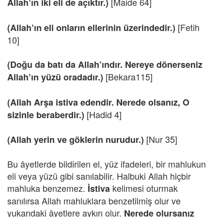
[Maide 64]
Allah’ın iki eli de açıktır.)
[Fetih
(Allah’ın eli onların ellerinin üzerindedir.)
10]
(Doğu da batı da Allah’ındır. Nereye dönerseniz
[Bekara115]
Allah’ın yüzü oradadır.)
(Allah Arşa istiva edendir. Nerede olsanız, O
[Hadid 4]
sizinle beraberdir.)
[Nur 35]
(Allah yerin ve göklerin nurudur.)
Bu âyetlerde bildirilen el, yüz ifadeleri, bir mahlukun
eli veya yüzü gibi sanılabilir. Halbuki Allah hiçbir
mahluka benzemez.
kelimesi oturmak
İstiva
sanılırsa Allah mahluklara benzetilmiş olur ve
yukarıdaki âyetlere aykırı olur.
Nerede olursanız