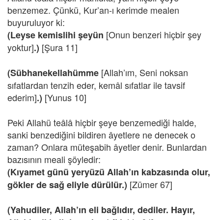
benzemez. Çünkü, Kur’an-ı kerimde mealen
buyuruluyor ki:
[Onun benzeri hiçbir şey
(Leyse kemislihi şeyün
yoktur]
[Şura 11]
.)
[Allah’ım, Seni noksan
(Sübhanekellahümme
sıfatlardan tenzih eder, kemâl sıfatlar ile tavsif
ederim]
[Yunus 10]
.)
Peki Allahü teâlâ hiçbir şeye benzemediği halde,
sanki benzediğini bildiren âyetlere ne denecek o
zaman? Onlara müteşabih âyetler denir. Bunlardan
bazısının meali şöyledir:
(Kıyamet günü yeryüzü Allah’ın kabzasında olur,
[Zümer 67]
gökler de sağ eliyle dürülür.)
(Yahudiler, Allah’ın eli bağlıdır, dediler. Hayır,