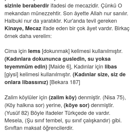
ifadesi de mecazidir. Çünkü O
sizinle beraberdir
mekandan münezzehtir. Son âyette Allah nur sanılır.
Halbuki nur da yaratıktır. Kur'anda tevil gereken
ifade eden bir çok âyet vardır. Birkaç
Kinaye, Mecaz
örnek daha verelim:
Cima için
[dokunmak] kelimesi kullanılmıştır.
lems
(Kadınlara dokununca gusledin, su yoksa
[Maide
6], Kadınlar için
teyemmüm edin)
libas
[giysi] kelimesi kullanılmıştır.
(Kadınlar size, siz de
[Bekara 187]
onlara libassınız)
Zalim köylüler için
denmiştir. (Nisa 75),
(zalim köy)
(Köy halkına sor) yerine,
denmiştir.
(köye sor)
(Yusüf 82) Böyle ifadeler Türkçede de vardır.
Mesela, (Şu sınıf tembel, şu sınıf çalışkandır) gibi.
Sınıftan maksat öğrencilerdir.