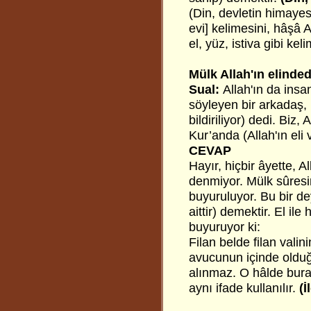
(Din, devletin himayesi
evi] kelimesini, hâşâ 
el, yüz, istiva gibi ke
Mülk Allah'ın elinded
Sual:
Allah'ın da insa
söyleyen bir arkadaş, (
bildiriliyor) dedi. Biz
Kur’anda (Allah'ın eli
CEVAP
Hayır, hiçbir âyette, A
denmiyor. Mülk sûresin
buyuruluyor. Bu bir de
aittir) demektir. El il
buyuruyor ki:
Filan belde filan valin
avucunun içinde olduğ
alınmaz. O hâlde burada
aynı ifade kullanılır.
(