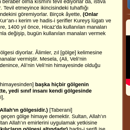
n beraber olma kısmını tevil ediyorlar da, istiva
r. Tevil etmeyince ikincisindeki tuhaflığı
sindekini göremiyorlar. Birçok âyette,
(Onlar
ur’an-ı kerim ve hadis-i şerifler Kureyş lügatı ve
lere, 1400 yıl önce, Hicaz’da kullanılan manaları
la değişip, bugün kullanılan manaları vermek
 gölgesi diyorlar. Âlimler, zıl [gölge] kelimesine
nalar vermiştir. Mesela, (Ali, Veli’nin
denince, Ali’nin Veli’nin himayesinde olduğu
himayesinden]
başka hiçbir gölgenin
e, yedi sınıf insanı kendi gölgesinde
],
llah’ın gölgesidir.)
[Taberani]
 geçen gölge himaye demektir. Sultan, Allah’ın
tan Allah’ın emirlerini uygulamak yetkisine
 kılıçların gölgesi altındadır)
hadis-i şerifi ise,