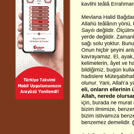
kavlihi teâlâ Errahman
Mevlana Halid Bağdadi
Allahü teâlânın yönü, 
Sayılı değildir. Ölçül
yerde değildir. Zamanlı
sağı solu yoktur. Bunun
Onun hiçbir şeyini an
kavrayamaz. El, ayak, 
kelimelerin, âyet ve h
bildiğimiz, bugün kull
hadislere Müteşabihat 
olunur. Yani, Allah’a 
eli, onların ellerinin
Allah, nerede olursan
için, burada ne murat 
bizim ilmimize, benzeme
bizim istivamıza ben
benzemez demelidir.