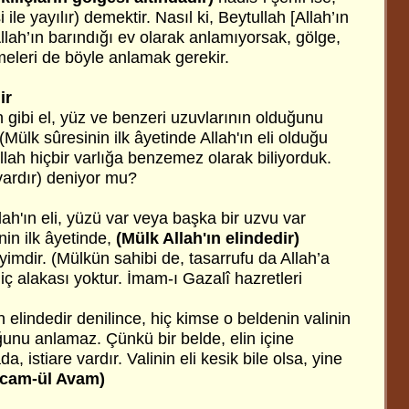
 ile yayılır) demektir. Nasıl ki, Beytullah [Allah’ın
Allah’ın barındığı ev olarak anlamıyorsak, gölge,
limeleri de böyle anlamak gerekir.
ir
n gibi el, yüz ve benzeri uzuvlarının olduğunu
Mülk sûresinin ilk âyetinde Allah'ın eli olduğu
, Allah hiçbir varlığa benzemez olarak biliyorduk.
 vardır) deniyor mu?
llah'ın eli, yüzü var veya başka bir uzvu var
in ilk âyetinde,
(Mülk Allah'ın elindedir)
yimdir. (Mülkün sahibi de, tasarrufu da Allah’a
e hiç alakası yoktur. İmam-ı Gazalî hazretleri
in elindedir denilince, hiç kimse o beldenin valinin
unu anlamaz. Çünkü bir belde, elin içine
, istiare vardır. Valinin eli kesik bile olsa, yine
İlcam-ül Avam)