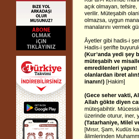
açık olmayan, tefsire,
verilir. Müteşabih ola
olmazsa, uygun mana v
manalarını vermek gün
Âyetler gibi hadis-i şe
Hadis-i şerifte buyurul
(Kur’anda yedi şey b
müteşabih ve misaller
emredilenleri yapın!
olanlardan ibret alı
inanın!)
[Hakim]
(Gece seher vakti, A
Allah gökte diyen car
müteşabihtir. Mücessim
üzerinde oturur, iner, y
(Tatarhaniye, Milel v
[Mısır, Şam, Kudüs kad
âlimlerinden Muhamme