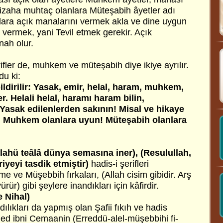
 izaha muhtaç olanlara Müteşabih âyetler adı
nlara açık manalarını vermek akla ve dine uygun
ermek, yani Tevil etmek gerekir. Açık
ah olur.
rifler de, muhkem ve müteşabih diye ikiye ayrılır.
du ki:
ildirilir: Yasak, emir, helal, haram, muhkem,
. Helali helal, haramı haram bilin,
 Yasak edilenlerden sakının! Misal ve hikaye
n! Muhkem olanlara uyun! Müteşabih olanlara
llahü teâlâ dünya semasına iner), (Resulullah,
iyeyi tasdik etmiştir)
hadis-i şerifleri
e ve Müşebbih fırkaları, (Allah cisim gibidir. Arş
ürür) gibi şeylere inandıkları için kâfirdir.
e Nihal)
ılıkları da yapmış olan Şafii fıkıh ve hadis
d ibni Cemaanin (Erreddü-alel-müşebbihi fi-