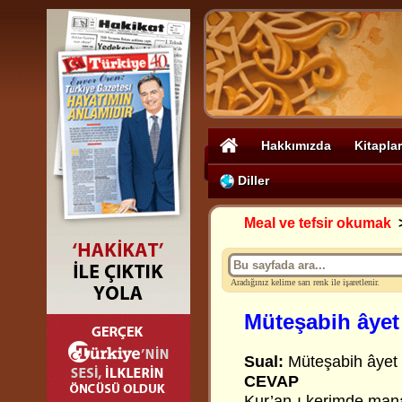
Hakkımızda
Kitaplar
Diller
Meal ve tefsir okumak
Aradığınız kelime sarı renk ile işaretlenir.
Müteşabih âyet 
Sual:
Müteşabih âyet v
CEVAP
Kur’an-ı kerimde mana