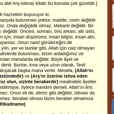
ü alel Arş-isteva) kitabı bu konuda çok güzeldir.]
 hazretleri buyuruyor ki:
karşıda bulunması yoktur, madde, cisim değildir.
mez. Onda değişiklik olmaz. Mekanlı değildir. Bir
 değildir. Öncesi, sonrası, önü arkası, altı üstü,
 için, insan düşüncesi, insan bilgisi, insan aklı,
layamaz. Onun nasıl görüleceğini de
yön, yer ve bunlar gibi, Allah için caiz olmayan
adislerde bulunması, bizim anladığımız ve
anılan manalarda değildir. Böyle âyet ve
denir. Bunlar, kısa veya uzun olarak, Tevil
yakışacak başka mana verilir. Mesela,
(Allah’ın
 üstündedir)
ve
(Arş’ın üzerine istiva eden
ız olun, sizinle beraberdir)
mealindeki âyetler
edilmişse, öylece inandım demeli. Allah’ın ilmi,
z. Onun eli de, elimiz gibi değildir, istivası da
zemez, beraber olması bizim beraber olmamıza
(İtikadname)