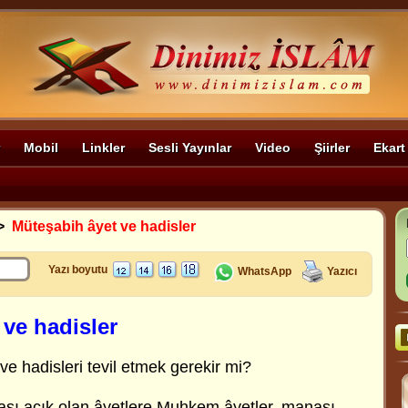
Mobil
Linkler
Sesli Yayınlar
Video
Şiirler
Ekart
>
Müteşabih âyet ve hadisler
Yazı boyutu
WhatsApp
Yazıcı
ve hadisler
e hadisleri tevil etmek gerekir mi?
sı açık olan âyetlere Muhkem âyetler, manası