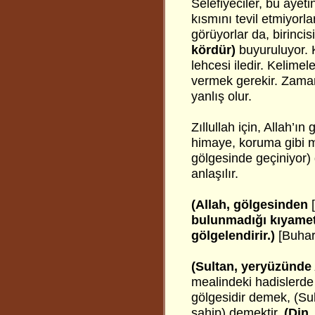
Selefiyeciler, bu âyeti
kısmını tevil etmiyorla
görüyorlar da, birinci
kördür)
buyuruluyor. K
lehcesi iledir. Kelime
vermek gerekir. Zaman
yanlış olur.
Zıllullah için, Allah’ın
himaye, koruma gibi ma
gölgesinde geçiniyor) 
anlaşılır.
(Allah, gölgesinden
[
bulunmadığı kıyamett
gölgelendirir.)
[Buhari
(Sultan, yeryüzünde A
mealindeki hadislerde
gölgesidir demek, (Sul
sahip) demektir.
(Din,