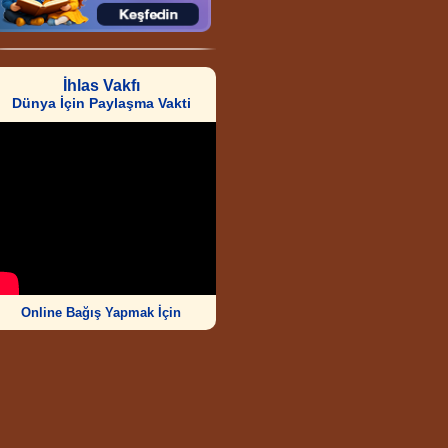
İhlas Vakfı
Dünya İçin Paylaşma Vakti
Online Bağış Yapmak İçin