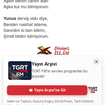
Aşktır benim canım alan
Aşka kul mu bilmiyorum.
derviş oldu diye,
Yunus
Benden nasihat isteme,
Sanırdım ki ben bilirim,
Şimdi bildim bilmiyorum.
×
Yayın Arşivi
Copyright © 2008 - Dinimiz İslam. Her Hakkı Saklıdır.
TGRT FM'in sevilen programları bu
arşivde!
Sitemizdeki bilgiler, bütün insanların istifadesi için
hazırlanmıştır. Orijinaline sadık kalmak şartıyla, izin
Yayın Arşivi'ne Git
almaya gerek kalmadan, herkes istediği gibi alıp istifade
edebilir.
İslam ve Toplum, Huzura Doğru, Gönül Pınarı, Tarih Sohbeti,