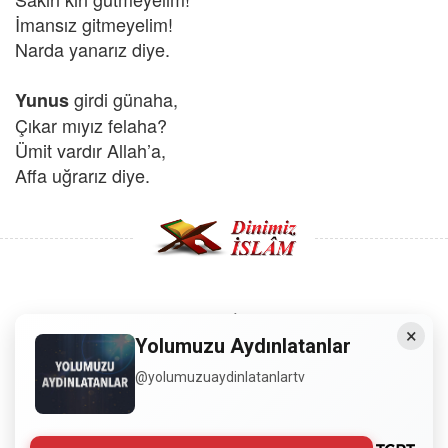
İmansız gitmeyelim!
Narda yanarız diye.
girdi günaha,
Yunus
Çıkar mıyız felaha?
Ümit vardır Allah’a,
Affa uğrarız diye.
Copyright © 2008 - Dinimiz İslam. Her Hakkı Saklıdır.
×
Yolumuzu Aydınlatanlar
Sitemizdeki bilgiler, bütün insanların istifadesi için
@yolumuzuaydinlatanlartv
hazırlanmıştır. Orijinaline sadık kalmak şartıyla, izin
almaya gerek kalmadan, herkes istediği gibi alıp istifade
edebilir.