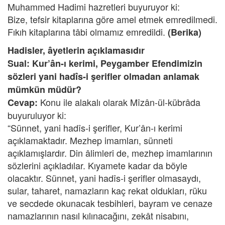
Muhammed Hadimi hazretleri buyuruyor ki:
Bize, tefsir kitaplarına göre amel etmek emredilmedi.
Fıkıh kitaplarına tâbi olmamız emredildi.
(Berika)
Hadisler, âyetlerin açıklamasıdır
Sual: Kur’ân-ı kerimi, Peygamber Efendimizin
sözleri yani hadîs-i şerifler olmadan anlamak
mümkün müdür?
Konu ile alakalı olarak Mîzân-ül-kübrâda
Cevap:
buyuruluyor ki:
“Sünnet, yani hadîs-i şerifler, Kur’ân-ı kerimi
açıklamaktadır. Mezhep imamları, sünneti
açıklamışlardır. Din âlimleri de, mezhep imamlarının
sözlerini açıkladılar. Kıyamete kadar da böyle
olacaktır. Sünnet, yani hadîs-i şerifler olmasaydı,
sular, taharet, namazların kaç rekat oldukları, rüku
ve secdede okunacak tesbihleri, bayram ve cenaze
namazlarının nasıl kılınacağını, zekât nisabını,