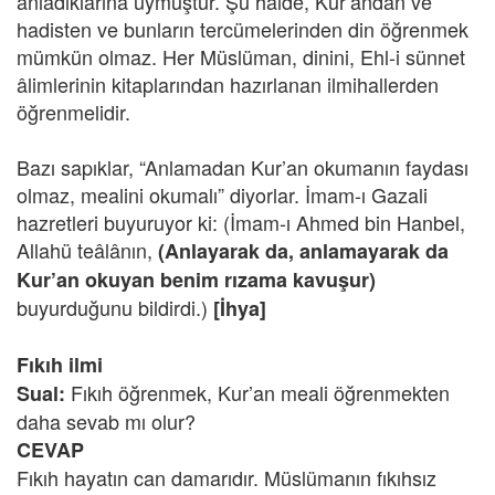
anladıklarına uymuştur. Şu halde, Kur’andan ve
hadisten ve bunların tercümelerinden din öğrenmek
mümkün olmaz. Her Müslüman, dinini, Ehl-i sünnet
âlimlerinin kitaplarından hazırlanan ilmihallerden
öğrenmelidir.
Bazı sapıklar, “Anlamadan Kur’an okumanın faydası
olmaz, mealini okumalı” diyorlar. İmam-ı Gazali
hazretleri buyuruyor ki: (İmam-ı Ahmed bin Hanbel,
Allahü teâlânın,
(Anlayarak da, anlamayarak da
Kur’an okuyan benim rızama kavuşur)
buyurduğunu bildirdi.)
[İhya]
Fıkıh ilmi
Fıkıh öğrenmek, Kur’an meali öğrenmekten
Sual:
daha sevab mı olur?
CEVAP
Fıkıh hayatın can damarıdır. Müslümanın fıkıhsız