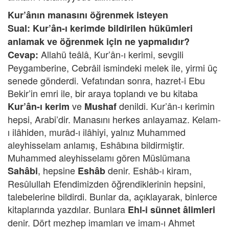
Kur’ânın manasını öğrenmek isteyen
Sual: Kur’ân-ı kerimde bildirilen hükümleri
anlamak ve öğrenmek için ne yapmalıdır?
Allahü teâlâ, Kur’ân-ı kerimi, sevgili
Cevap:
Peygamberine, Cebrâil ismindeki melek ile, yirmi üç
senede gönderdi. Vefatından sonra, hazret-i Ebu
Bekir’in emri ile, bir araya toplandı ve bu kitaba
ve
denildi. Kur’ân-ı kerimin
Kur’ân-ı kerim
Mushaf
hepsi, Arabi’dir. Manasını herkes anlayamaz. Kelam-
ı ilâhiden, murâd-ı ilâhiyi, yalnız Muhammed
aleyhisselam anlamış, Eshâbına bildirmiştir.
Muhammed aleyhisselamı gören Müslümana
, hepsine
denir. Eshâb-ı kiram,
Sahâbi
Eshâb
Resûlullah Efendimizden öğrendiklerinin hepsini,
talebelerine bildirdi. Bunlar da, açıklayarak, binlerce
kitaplarında yazdılar. Bunlara
Ehl-i sünnet âlimleri
denir. Dört mezhep imamları ve imam-ı Ahmet