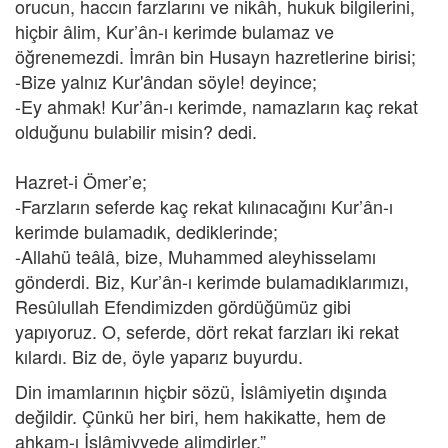
orucun, haccın farzlarını ve nikâh, hukuk bilgilerini,
hiçbir âlim, Kur’ân-ı kerimde bulamaz ve
öğrenemezdi. İmrân bin Husayn hazretlerine birisi;
-Bize yalnız Kur'ândan söyle! deyince;
-Ey ahmak! Kur’ân-ı kerimde, namazların kaç rekat
olduğunu bulabilir misin? dedi.
Hazret-i Ömer’e;
-Farzların seferde kaç rekat kılınacağını Kur’ân-ı
kerimde bulamadık, dediklerinde;
-Allahü teâlâ, bize, Muhammed aleyhisselamı
gönderdi. Biz, Kur’ân-ı kerimde bulamadıklarımızı,
Resûlullah Efendimizden gördüğümüz gibi
yapıyoruz. O, seferde, dört rekat farzları iki rekat
kılardı. Biz de, öyle yaparız buyurdu.
Din imamlarının hiçbir sözü, İslâmiyetin dışında
değildir. Çünkü her biri, hem hakikatte, hem de
ahkam-ı İslâmiyyede alimdirler.”