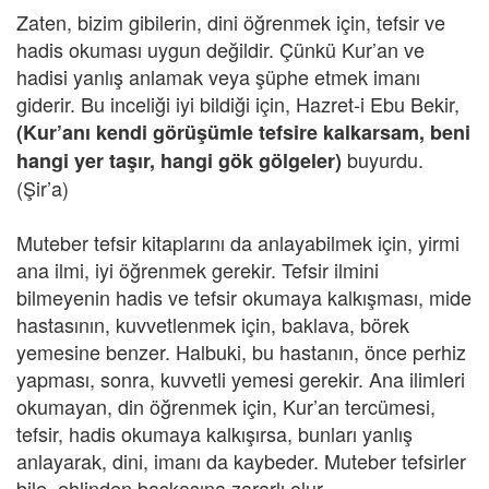
Zaten, bizim gibilerin, dini öğrenmek için, tefsir ve
hadis okuması uygun değildir. Çünkü Kur’an ve
hadisi yanlış anlamak veya şüphe etmek imanı
giderir. Bu inceliği iyi bildiği için, Hazret-i Ebu Bekir,
(Kur’anı kendi görüşümle tefsire kalkarsam, beni
buyurdu.
hangi yer taşır, hangi gök gölgeler)
(Şir’a)
Muteber tefsir kitaplarını da anlayabilmek için, yirmi
ana ilmi, iyi öğrenmek gerekir. Tefsir ilmini
bilmeyenin hadis ve tefsir okumaya kalkışması, mide
hastasının, kuvvetlenmek için, baklava, börek
yemesine benzer. Halbuki, bu hastanın, önce perhiz
yapması, sonra, kuvvetli yemesi gerekir. Ana ilimleri
okumayan, din öğrenmek için, Kur’an tercümesi,
tefsir, hadis okumaya kalkışırsa, bunları yanlış
anlayarak, dini, imanı da kaybeder. Muteber tefsirler
bile, ehlinden başkasına zararlı olur.