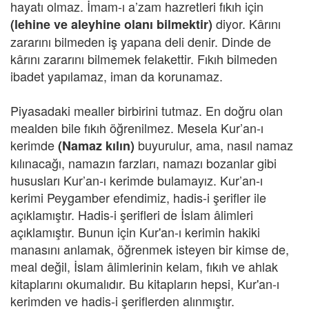
hayatı olmaz. İmam-ı a’zam hazretleri fıkıh için
diyor. Kârını
(lehine ve aleyhine olanı bilmektir)
zararını bilmeden iş yapana deli denir. Dinde de
kârını zararını bilmemek felakettir. Fıkıh bilmeden
ibadet yapılamaz, iman da korunamaz.
Piyasadaki mealler birbirini tutmaz. En doğru olan
mealden bile fıkıh öğrenilmez. Mesela Kur’an-ı
kerimde
buyurulur, ama, nasıl namaz
(Namaz kılın)
kılınacağı, namazın farzları, namazı bozanlar gibi
hususları Kur’an-ı kerimde bulamayız. Kur’an-ı
kerimi Peygamber efendimiz, hadis-i şerifler ile
açıklamıştır. Hadis-i şerifleri de İslam âlimleri
açıklamıştır. Bunun için Kur'an-ı kerimin hakiki
manasını anlamak, öğrenmek isteyen bir kimse de,
meal değil, İslam âlimlerinin kelam, fıkıh ve ahlak
kitaplarını okumalıdır. Bu kitapların hepsi, Kur'an-ı
kerimden ve hadis-i şeriflerden alınmıştır.