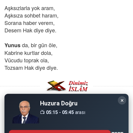
Aşksızlarla yok aram,
Aşksıza sohbet haram,
Sorana haber verem,
Desem Hak diye diye.
da, bir gün öle,
Yunus
Kabrine kurtlar dola,
Vücudu toprak ola,
Tozsam Hak diye diye.
×
Huzura Doğru
Copyright © 2008 - Dinimiz İslam. Her Hakkı Saklıdır.
📺
05:15 - 05:45
arası
Sitemizdeki bilgiler, bütün insanların istifadesi için
hazırlanmıştır. Orijinaline sadık kalmak şartıyla, izin