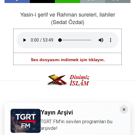
Yasin-i şerif ve Rahman sureleri, ilahiler
(Sedat Özdal)
Ses dosyasını indirmek için tıklayın.
Copyright © 2008 - Dinimiz İslam. Her Hakkı Saklıdır.
×
Yayın Arşivi
Sitemizdeki bilgiler, bütün insanların istifadesi için
TGRT FM'in sevilen programları bu
hazırlanmıştır. Orijinaline sadık kalmak şartıyla, izin
arşivde!
almaya gerek kalmadan, herkes istediği gibi alıp istifade