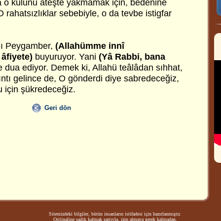
âlâ o kulunu ateşte yakmamak için, bedenine
 O rahatsızlıklar sebebiyle, o da tevbe istigfar
-ı Peygamber,
(Allahümme innî
âfiyete)
buyuruyor. Yani
(Yâ Rabbi, bana
 dua ediyor. Demek ki, Allahü teâlâdan sıhhat,
kıntı gelince de, O gönderdi diye sabredeceğiz,
u için şükredeceğiz.
Geri dön
Sitemizdeki bilgiler, bütün insanların istifadesi için hazırlanmıştır.
Orijinaline sadık kalmak şartıyla, izin almaya gerek kalmadan,