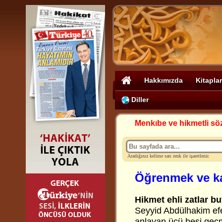
Hakkımızda
Kitaplar
Diller
Menkıbe ve hikmetli sö
Aradığınız kelime sarı renk ile işaretlenir.
Öğrenmek ve k
Hikmet ehli zatlar bu
Seyyid Abdülhakim efen
anlayan üçü beşi geç