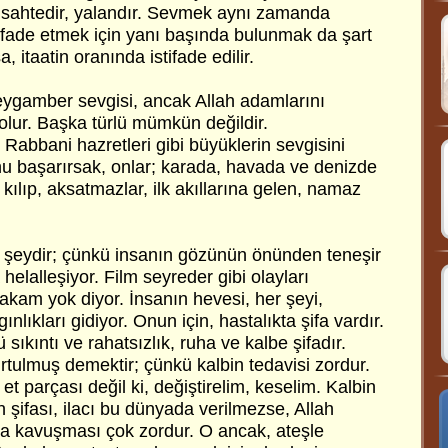
i sahtedir, yalandır. Sevmek aynı zamanda
istifade etmek için yanı başında bulunmak da şart
, itaatin oranında istifade edilir.
Peygamber sevgisi, ancak Allah adamlarını
lur. Başka türlü mümkün değildir.
Rabbani hazretleri gibi büyüklerin sevgisini
unu başarırsak, onlar; karada, havada ve denizde
kılıp, aksatmazlar, ilk akıllarına gelen, namaz
ir şeydir; çünkü insanın gözünün önünden teneşir
 helalleşiyor. Film seyreder gibi olayları
lakam yok diyor. İnsanın hevesi, her şeyi,
ınlıkları gidiyor. Onun için, hastalıkta şifa vardır.
sıkıntı ve rahatsızlık, ruha ve kalbe şifadır.
rtulmuş demektir; çünkü kalbin tedavisi zordur.
 et parçası değil ki, değiştirelim, keselim. Kalbin
n şifası, ilacı bu dünyada verilmezse, Allah
aya kavuşması çok zordur. O ancak, ateşle