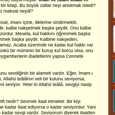
 bir kitap. Bu büyük zatlar neyi anlatmak istedi?
ki maksat neydi?
t, imanı içine, iliklerine sindirmektir.
r, kalbe nakşetmek başka şeydir. Onu kalbe
zordur. Mesela, kul hakkını öğrenmek başka
etmek başka şeydir. Kalbine nakşeden,
yamaz. Acaba üzerimde ne kadar kul hakkı var
ünkü bir müminin bir kuruş kul borcu olsa, onu
ygamberlerin ibadetlerini yapsa Cennete
lunu sevdiğinin bir alameti vardır. Eğer, İmam-ı
, Allahü teâlânın veli bir kulunu seviyorsa,
ni seviyor. Yeter ki Allahü teâlâ, sevgiyi nasip
ifi nedir? Sevmek itaat etmektir. Bir kişi
ne kadar itaat ediyorsa o kadar seviyordur. Yani
o kadar sevgi vardır. Seviyorum diyerek itaatten