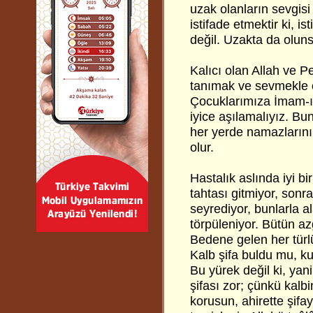
uzak olanların sevgis
istifade etmektir ki, 
değil. Uzakta da olunsa
Kalıcı olan Allah ve 
tanımak ve sevmekle o
Çocuklarımıza İmam-ı 
iyice aşılamalıyız. B
her yerde namazlarını 
olur.
Hastalık aslında iyi b
tahtası gitmiyor, sonra
seyrediyor, bunlarla a
törpüleniyor. Bütün azg
Bedene gelen her türlü 
Kalb şifa buldu mu, ku
Bu yürek değil ki, yani
şifası zor; çünkü kalbi
korusun, ahirette şif