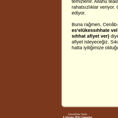
temizlenir. Allahü te
rahatsızlıklar veriyor.
ediyor.
Buna rağmen, Cenâb
es’elükessıhhate vel 
sıhhat afiyet ver)
diye
afiyet isteyeceğiz. Sı
hatta iyiliğimize olduğ
Güncelleme Tarihi
8 Ağustos 2026 Cumartesi