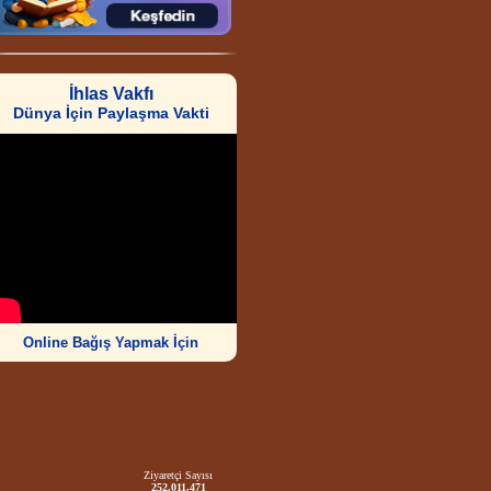
İhlas Vakfı
Dünya İçin Paylaşma Vakti
Online Bağış Yapmak İçin
Ziyaretçi Sayısı
252.011.471