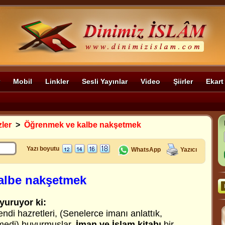
Mobil
Linkler
Sesli Yayınlar
Video
Şiirler
Ekart
zler
>
Öğrenmek ve kalbe nakşetmek
Yazı boyutu
WhatsApp
Yazıcı
albe nakşetmek
yuruyor ki:
di hazretleri, (Senelerce imanı anlattık,
medi) buyurmuşlar.
İman ve İslam kitabı
bir