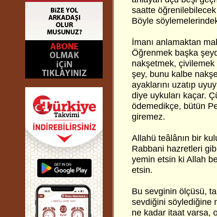
saatte öğrenilebilecek
Böyle söylemelerinde
İmanı anlamaktan maksa
Öğrenmek başka şeydi
nakşetmek, çivilemek 
şey, bunu kalbe nakş
ayaklarını uzatıp uyu
diye uykuları kaçar. Ç
ödemedikçe, bütün Pe
giremez.
Allahü teâlânın bir ku
Rabbani hazretleri gibi
yemin etsin ki Allah be
etsin.
Bu sevginin ölçüsü, tar
sevdiğini söylediğine 
ne kadar itaat varsa, 