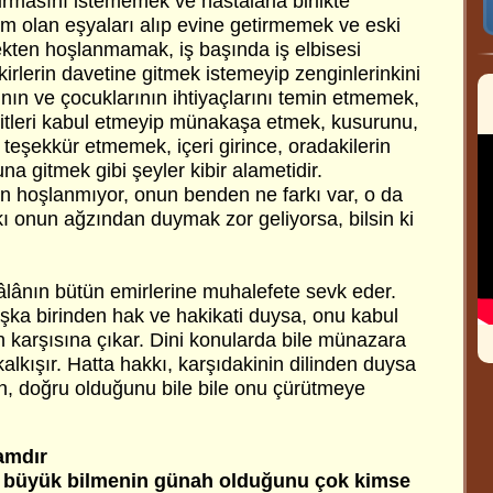
rmasını istememek ve hastalarla birlikte
m olan eşyaları alıp evine getirmemek ve eski
ekten hoşlanmamak, iş başında iş elbisesi
rlerin davetine gitmek istemeyip zenginlerinkini
nın ve çocuklarının ihtiyaçlarını temin etmemek,
kitleri kabul etmeyip münakaşa etmek, kusurunu,
e teşekkür etmemek, içeri girince, oradakilerin
a gitmek gibi şeyler kibir alametidir.
n hoşlanmıyor, onun benden ne farkı var, o da
kı onun ağzından duymak zor geliyorsa, bilsin ki
teâlânın bütün emirlerine muhalefete sevk eder.
aşka birinden hak ve hakikati duysa, onu kabul
karşısına çıkar. Dini konularda bile münazara
alkışır. Hatta hakkı, karşıdakinin dilinden duysa
an, doğru olduğunu bile bile onu çürütmeye
amdır
ni büyük bilmenin günah olduğunu çok kimse