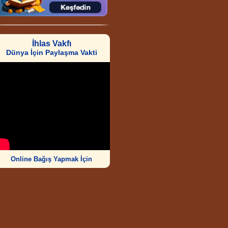
İhlas Vakfı
Dünya İçin Paylaşma Vakti
Online Bağış Yapmak İçin