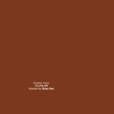
Ziyaretçi Sayısı
252.010.389
Hosted by
İhlas Net