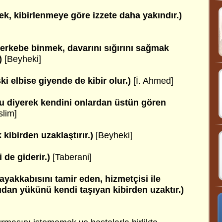
mek, kibirlenmeye göre izzete daha yakındır.)
merkebe binmek, davarını sığırını sağmak
)
[Beyheki]
ski elbise giyende de kibir olur.)
[İ. Ahmed]
du diyerek kendini onlardan üstün gören
slim]
kibirden uzaklaştırır.)
[Beyheki]
 de giderir.)
[Taberani]
ayakkabısını tamir eden, hizmetçisi ile
dan yükünü kendi taşıyan kibirden uzaktır.)