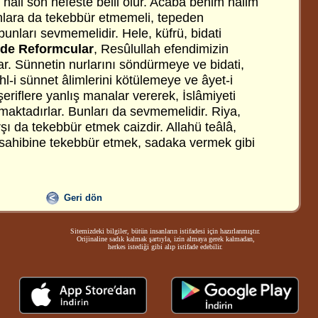
n hali son nefeste belli olur. Acaba benim halim
nlara da tekebbür etmemeli, tepeden
unları sevmemelidir. Hele, küfrü, bidati
de Reformcular
, Resûlullah efendimizin
r. Sünnetin nurlarını söndürmeye ve bidati,
l-i sünnet âlimlerini kötülemeye ve âyet-i
şeriflere yanlış manalar vererek, İslâmiyeti
maktadırlar. Bunları da sevmemelidir. Riya,
şı da tekebbür etmek caizdir. Allahü teâlâ,
ir sahibine tekebbür etmek, sadaka vermek gibi
Geri dön
Sitemizdeki bilgiler, bütün insanların istifadesi için hazırlanmıştır.
Orijinaline sadık kalmak şartıyla, izin almaya gerek kalmadan,
herkes istediği gibi alıp istifade edebilir.