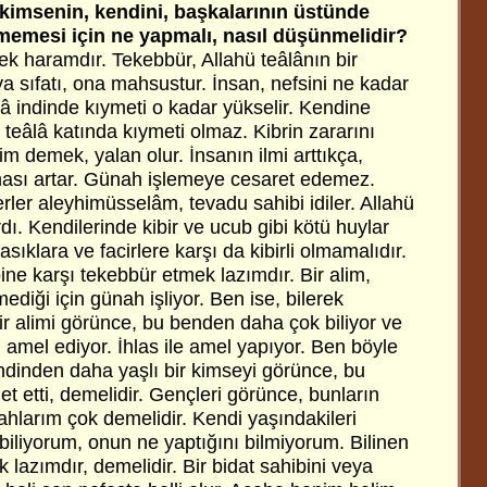
r kimsenin, kendini, başkalarının üstünde
memesi için ne yapmalı, nasıl düşünmelidir?
 haramdır. Tekebbür, Allahü teâlânın bir
riya sıfatı, ona mahsustur. İnsan, nefsini ne kadar
lâ indinde kıymeti o kadar yükselir. Kendine
 teâlâ katında kıymeti olmaz. Kibrin zararını
im demek, yalan olur. İnsanın ilmi arttıkça,
ması artar. Günah işlemeye cesaret edemez.
ler aleyhimüsselâm, tevadu sahibi idiler. Allahü
dı. Kendilerinde kibir ve ucub gibi kötü huylar
asıklara ve facirlere karşı da kibirli olmamalıdır.
ine karşı tekebbür etmek lazımdır. Bir alim,
mediği için günah işliyor. Ben ise, bilerek
Bir alimi görünce, bu benden daha çok biliyor ve
, amel ediyor. İhlas ile amel yapıyor. Ben böyle
ndinden daha yaşlı bir kimseyi görünce, bu
 etti, demelidir. Gençleri görünce, bunların
hlarım çok demelidir. Kendi yaşındakileri
biliyorum, onun ne yaptığını bilmiyorum. Bilinen
k lazımdır, demelidir. Bir bidat sahibini veya