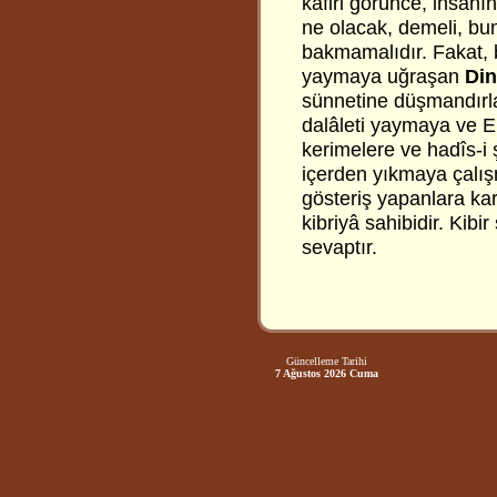
kafiri görünce, insanı
ne olacak, demeli, bu
bakmamalıdır. Fakat, b
yaymaya uğraşan
Din
sünnetine düşmandırla
dalâleti yaymaya ve Eh
kerimelere ve hadîs-i 
içerden yıkmaya çalış
gösteriş yapanlara kar
kibriyâ sahibidir. Kib
sevaptır.
Güncelleme Tarihi
7 Ağustos 2026 Cuma