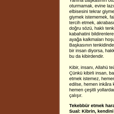
Yanına başkasının otu
oturmamak, evine lazı
elbisesini tekrar giym
giymek istememek, faki
tercih etmek, akrabası
doğru sözü, haklı ten
kabahatini bildirenler
ayağa kalkmaları hoşun
Başkasının tenkidinde
bir insan diyorsa, hak
bu da kibirdendir.
Kibir, insanı, Allahü 
Çünkü kibirli insan, b
etmek istemez, hemen 
edilse, hemen inkâra k
hemen çeşitli yollard
çalışır.
Tekebbür etmek har
Sual: Kibrin, kendi