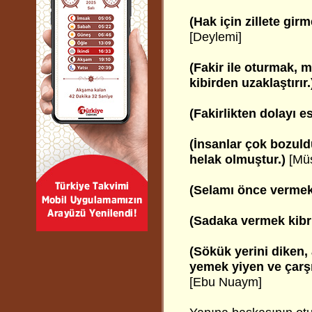
(Hak için zillete gir
[Deylemi]
(Fakir ile oturmak, 
kibirden uzaklaştırır.
(Fakirlikten dolayı e
(İnsanlar çok bozul
helak olmuştur.)
[Mü
(Selamı önce vermek 
(Sadaka vermek kibri
(Sökük yerini diken, 
yemek yiyen ve çarşı
[Ebu Nuaym]