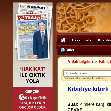
Hakkımızda
Kitaplar
Diller
Ahlak bilgileri
>
Kibir,
Aradığınız kelime sarı renk ile işaretlenir.
Kibirliye kibir
Sual:
Kimlere karşı ki
CEVAP