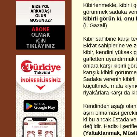
Kibirlenmekle, kibirli g
görünmek sadaka verme
kibirli görün ki, on
(İ. Gazali)
Kibir sahibine karşı t
Bid'at sahiplerine ve 
kibir, kendini yüksek 
gafletten uyandırmak i
onlara karşı kibirli g
karışık kibirli görünm
Sadaka verenin kibirli 
küçültmek, mala kıyme
riyakârlara karşı da ki
Kendinden aşağı olanl
aşırı olmaması gerekir
ki bu ancak üstada ve 
değildir. Hadis-i şerif
(Yaltaklanmak, Müsl