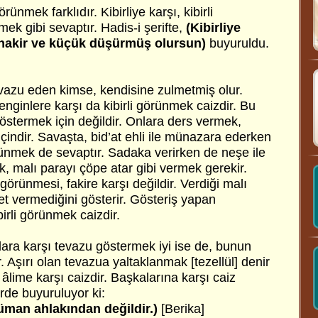
örünmek farklıdır. Kibirliye karşı, kibirli
k gibi sevaptır. Hadis-i şerifte,
(Kibirliye
u hakir ve küçük düşürmüş olursun)
buyuruldu.
evazu eden kimse, kendisine zulmetmiş olur.
zenginlere karşı da kibirli görünmek caizdir. Bu
göstermek için değildir. Onlara ders vermek,
çindir. Savaşta, bid’at ehli ile münazara ederken
örünmek de sevaptır. Sadaka verirken de neşe ile
ek, malı parayı çöpe atar gibi vermek gerekir.
görünmesi, fakire karşı değildir. Verdiği malı
t vermediğini gösterir. Gösteriş yapan
birli görünmek caizdir.
ara karşı tevazu göstermek iyi ise de, bunun
. Aşırı olan tevazua yaltaklanmak [tezellül] denir
âlime karşı caizdir. Başkalarına karşı caiz
lerde buyuruluyor ki:
üman ahlakından değildir.)
[Berika]