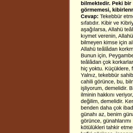
bilmektedir. Peki bi
görmemesi, kibirlen
Cevap:
Tekebbür etmek
sıfatıdır. Kibir ve Kib
aşağılarsa, Allahü teâ
kıymet verenin, Allahü
bilmeyen kimse için al
Allahü teâlâdan kork
Bunun için, Peygamber
teâlâdan çok korkarlar
hiç yoktu. Küçüklere, f
Yalnız, tekebbür sahib
cahili görünce, bu, bil
işliyorum, demelidir. 
ilminin hakkını veriyor
değilim, demelidir. Ke
benden daha çok ibadet
günahı az, benim güna
görünce, günahlarımı 
kötülükleri tahkir etme