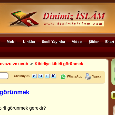
Mobil
Linkler
Sesli Yayınlar
Video
Şiirler
Ekart
 tevazu ve ucub
>
Kibirliye kibirli görünmek
Yazı boyutu
WhatsApp
Yazıcı
li görünmek
birli görünmek gerekir?