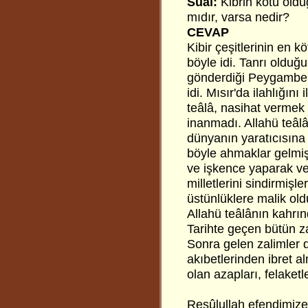
Sual:
Kibrin kötü oldu
mıdır, varsa nedir?
CEVAP
Kibir çeşitlerinin en k
böyle idi. Tanrı olduğu
gönderdiği Peygamberi
idi. Mısır'da ilahlığını
teâlâ, nasihat vermek
inanmadı. Allahü teâl
dünyanın yaratıcısın
böyle ahmaklar gelmişt
ve işkence yaparak ve 
milletlerini sindirmiş
üstünlüklere malik old
Allahü teâlânın kahrı
Tarihte geçen bütün zal
Sonra gelen zalimler de
akıbetlerinden ibret a
olan azapları, felaket
Resûlullah efendimize 