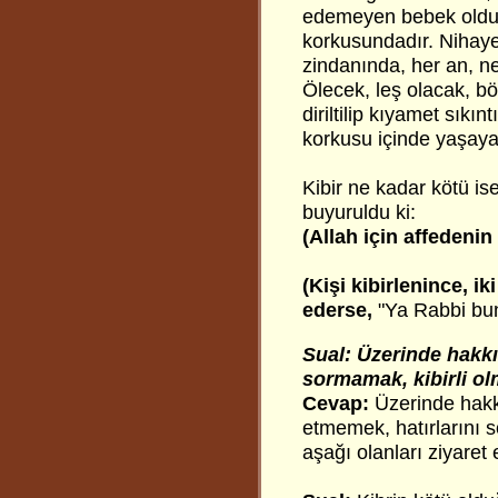
edemeyen bebek oldu.
korkusundadır. Nihaye
zindanında, her an, n
Ölecek, leş olacak, b
diriltilip kıyamet sık
korkusu içinde yaşay
Kibir ne kadar kötü ise
buyuruldu ki:
(Allah için affedenin
(Kişi kibirlenince, ik
ederse,
"Ya Rabbi bu
Sual: Üzerinde hakkı
sormamak, kibirli olm
Cevap:
Üzerinde hakkı
etmemek, hatırlarını 
aşağı olanları ziyaret