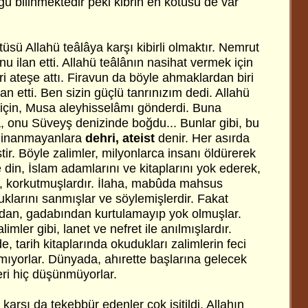
ğu bilinmektedir peki kibrin en kötüsü de var
ötüsü Allahü teâlâya karşı kibirli olmaktır. Nemrut
nu ilan etti. Allahü teâlânın nasihat vermek için
 ateşe attı. Firavun da böyle ahmaklardan biri
 ilan etti. Ben sizin güçlü tanrınızım dedi. Allahü
 için, Musa aleyhisselâmı gönderdi. Buna
â, onu Süveyş denizinde boğdu... Bunlar gibi, bu
a inanmayanlara
dehri, ateist
denir. Her asırda
ir. Böyle zalimler, milyonlarca insanı öldürerek
din, İslam adamlarını ve kitaplarını yok ederek,
ler, korkutmuşlardır. İlaha, mabûda mahsus
uklarını sanmışlar ve söylemişlerdir. Fakat
ndan, gadabından kurtulamayıp yok olmuşlar.
imler gibi, lanet ve nefret ile anılmışlardır.
, tarih kitaplarında okudukları zalimlerin feci
lmıyorlar. Dünyada, ahırette başlarına gelecek
leri hiç düşünmüyorlar.
karşı da tekebbür edenler çok işitildi. Allahın