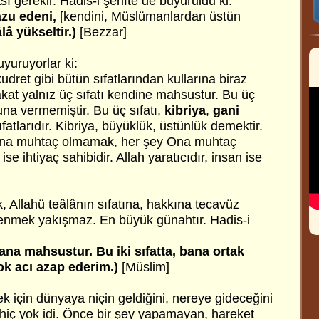
 gerekir. Hadis-i şerifte de buyuruldu ki:
vazu edeni,
[kendini, Müslümanlardan üstün
lâ yükseltir.)
[Bezzar]
uyuruyorlar ki:
 kudret gibi bütün sıfatlarından kullarına biraz
kat yalnız üç sıfatı kendine mahsustur. Bu üç
una vermemiştir. Bu üç sıfatı,
kibriya
,
gani
fatlarıdır. Kibriya, büyüklük, üstünlük demektir.
ına muhtaç olmamak, her şey Ona muhtaç
se ihtiyaç sahibidir. Allah yaratıcıdır, insan ise
, Allahü teâlânın sıfatına, hakkına tecavüz
rlenmek yakışmaz. En büyük günahtır. Hadis-i
ana mahsustur. Bu iki sıfatta, bana ortak
ok acı azap ederim.)
[Müslim]
k için dünyaya niçin geldiğini, nereye gideceğini
 hiç yok idi. Önce bir şey yapamayan, hareket