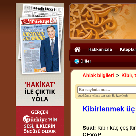
Hakkımızda
Kitaplar
Diller
Ahlak bilgileri
>
Kibir,
Aradığınız kelime sarı renk ile işaretlenir.
Kibirlenmek üç 
Sual:
Kibir kaç çeşitti
CEVAP