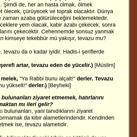
 Şimdi de, her an hasta olmak, ölmek
t ölecek, çürüyecek ve toprak olacaktır. Dünya
e zaman azaba götürüleceğini beklemektedir.
öceklere yem olacak, kabir azabı çekecek, sonra
ıntılarını çekecektir. Cehennemde sonsuz yanmak
an kimseye tekebbür mü yakışır, tevazu mu?
, tevazu da o kadar iyidir. Hadis-i şeriflerde
 şerefi artar, tevazu eden de yücelir.)
[Müslim]
i melek,
"Ya Rabbi bunu alçalt!"
derler. Tevazu
nu yükselt!"
derler.)
[Beyheki]
 bulunanları ziyaret etmemek, hatırlarını
aktan mı ileri gelir?
 bulunanları, yani tanıdıklarını ziyaret
sormamak da kibir alametlerindendir. Kendinden
 etmek ise, tevazu alametidir.