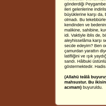
gönderdiği Peygamber
ileri gelenlerine indiri
büyüklerine karşı da, 
olmadı. Bu tekebbürler
kendinden ve bedenin
malikine, sahibine, k
idi. Vaktiyle iblis de,
aleyhisselâma karşı s
secde edeyim? Ben on
çamurdan yarattın diye
latifliğini ve ışık ya
sandı. Hâlbuki üstünlü
göstermektedir. Hadis-i
(Allahü teâlâ buyuru
mahsustur. Bu ikisi
acımam)
buyuruldu.