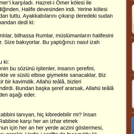
er’i karşıladı. Hazret-i Ömer kölesi ile
ğinden, Halife devesinden indi. Yerine kölesi
dan tuttu. Ayakkabılarını çıkarıp deredeki sudan
andan dedi ki:
ılar, bilhassa Rumlar, müslümanların halifesini
. Size bakıyorlar. Bu yaptığınızı nasıl izah
 ki:
n bu sözünü işitenler, insanın şerefini,
ekte ve süslü elbise giymekte sanacaklar. Biz
r bir kavimdik. Allahü teâlâ, bizleri
ndirdi. Bundan başka şeref ararsak, Allahü teâlâ
yden aşağı eder.
Rabbini tanıyan, hiç kibredebilir mi? İnsan
, Rabbine karşı her an izhar etmek
nun için her an her yerde aczini göstermesi,