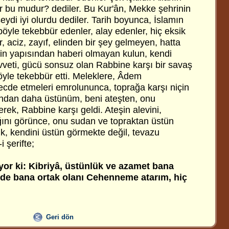
 bu mudur? dediler. Bu Kur'ân, Mekke şehrinin
lseydi iyi olurdu dediler. Tarih boyunca, İslamın
böyle tekebbür edenler, alay edenler, hiç eksik
, aciz, zayıf, elinden bir şey gelmeyen, hatta
in yapısından haberi olmayan kulun, kendi
uvveti, gücü sonsuz olan Rabbine karşı bir savaş
 böyle tekebbür etti. Meleklere, Âdem
ecde etmeleri emrolununca, toprağa karşı niçin
dan daha üstünüm, beni ateşten, onu
rek, Rabbine karşı geldi. Ateşin alevini,
ydığını görünce, onu sudan ve topraktan üstün
k, kendini üstün görmekte değil, tevazu
 şerifte;
yor ki: Kibriyâ, üstünlük ve azamet bana
nde bana ortak olanı Cehenneme atarım, hiç
Geri dön