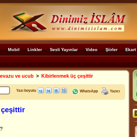
Mobil
Linkler
Sesli Yayınlar
Video
Şiirler
Ekart
 tevazu ve ucub
>
Kibirlenmek üç çeşittir
Yazı boyutu
WhatsApp
Yazıcı
çeşittir
r?