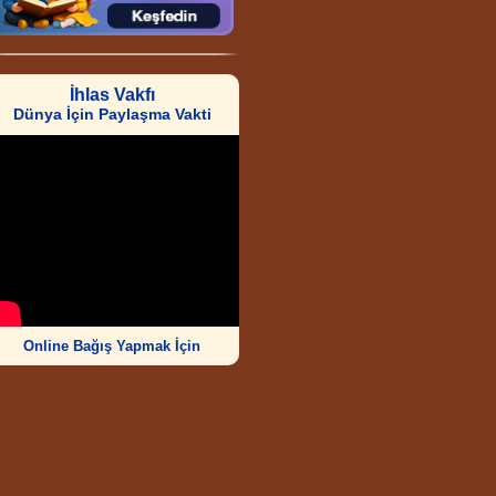
İhlas Vakfı
Dünya İçin Paylaşma Vakti
Online Bağış Yapmak İçin