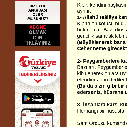
Kibir, kendini başkası
ayrılır:
1- Allahü teâlâya karş
Kibrin en kötüsü budur
bulundular. Bazı dinsi
gericilik sanarak kibirl
(Büyüklenerek bana 
Cehenneme girecekti
2- Peygamberlere kar
Bazıları, Peygamberleri
kibirlenerek onlara u
efendimiz için dediler 
(Bu da sizin gibi bir 
ederseniz, hüsrana u
3- İnsanlara karşı kib
Herhangi bir hususta k
Şam Ordusu kumandanı