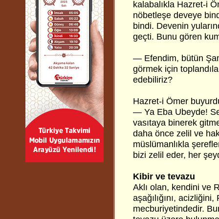
kalabalıkla Hazret-i Öm
nöbetleşe deveye bindi
bindi. Devenin yuların
geçti. Bunu gören kum
— Efendim, bütün Şaml
görmek için toplandılar
edebiliriz?
Hazret-i Ömer buyurdu
— Ya Eba Ubeyde! Seni
vasıtaya binerek gitm
daha önce zelil ve haki
müslümanlıkla şerefle
bizi zelil eder, her şe
Kibir ve tevazu
Aklı olan, kendini ve 
aşağılığını, acizliğini
mecburiyetindedir. Bu