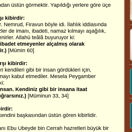
ndan üstün görmektir. Yapıldığı yerlere göre üçe
ı kibirdir:
. Nemrud, Firavun böyle idi. İlahlık iddiasında
zler de imanı, ibadeti, namaz kılmayı aşağılık,
enirler. Allahü teâlâ buyuruyor ki:
ibadet etmeyenler alçalmış olarak
r.)
[Mümin 60]
şı kibirdir:
 kendileri gibi bir insan gördükleri için,
ymayı kabul etmediler. Mesela Peygamber
ki:
insan. Kendiniz gibi bir insana itaat
ğrarsınız.)
[Müminun 33, 34]
irdir:
endini başkasından üstün gören kibirlidir.
 Ebu Ubeyde bin Cerrah hazretleri büyük bir