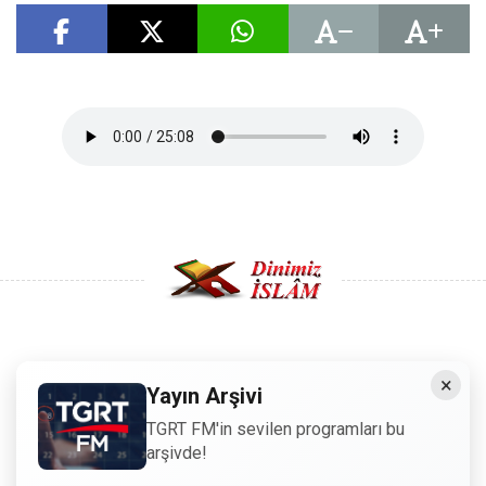
Copyright © 2008 - Dinimiz İslam. Her Hakkı Saklıdır.
×
Yayın Arşivi
Sitemizdeki bilgiler, bütün insanların istifadesi için
TGRT FM'in sevilen programları bu
hazırlanmıştır. Orijinaline sadık kalmak şartıyla, izin
arşivde!
almaya gerek kalmadan, herkes istediği gibi alıp istifade