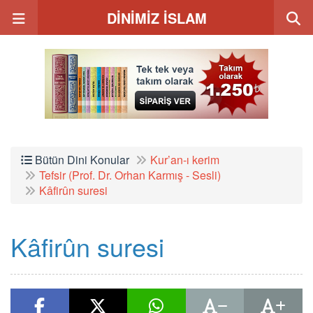
DİNİMİZ İSLAM
Bütün Dini Konular
Kur’an-ı kerim
Tefsir (Prof. Dr. Orhan Karmış - Sesli)
Kâfirûn suresi
Kâfirûn suresi