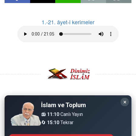
1.-21. âyet-i kerimeler
Copyright © 2008 - Dinimiz İslam. Her Hakkı Saklıdır.
×
İslam ve Toplum
Sitemizdeki bilgiler, bütün insanların istifadesi için
📻
11:10
Canlı Yayın
hazırlanmıştır. Orijinaline sadık kalmak şartıyla, izin
🔄
15:10
Tekrar
almaya gerek kalmadan, herkes istediği gibi alıp istifade
edebilir.