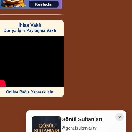
İhlas Vakfı
Dünya İçin Paylaşma Vakti
Online Bağış Yapmak İçin
×
Gönül Sultanları
@gonulsultanlaritv
Ziyaretçi Sayısı
252.012.661