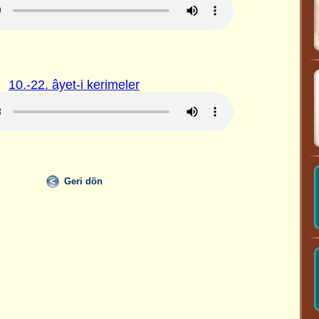
10.-22. âyet-i kerimeler
Geri dön