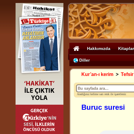
Hakkımızda
Kitaplar
Diller
Kur’an-ı kerim
>
Tefsir
Aradığınız kelime sarı renk ile işaretlenir.
Buruc suresi