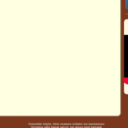
Sitemizdeki bilgiler, bütün insanların istifadesi için hazırlanmıştır.
Orijinaline sadık kalmak şartıyla, izin almaya gerek kalmadan,