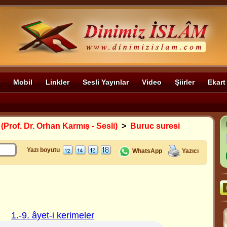
Mobil
Linkler
Sesli Yayınlar
Video
Şiirler
Ekart
 (Prof. Dr. Orhan Karmış - Sesli)
>
Buruc suresi
Yazı boyutu
WhatsApp
Yazıcı
1.-9. âyet-i kerimeler