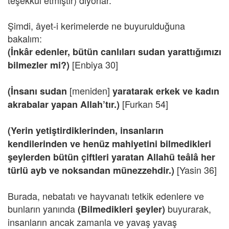
teşekkül etmiştir) diyorlar.
Şimdi, âyet-i kerimelerde ne buyurulduğuna
bakalım:
(İnkâr edenler, bütün canlıları sudan yarattığımızı
[Enbiya 30]
bilmezler mi?)
[meniden]
(İnsanı sudan
yaratarak erkek ve kadın
[Furkan 54]
akrabalar yapan Allah’tır.)
(Yerin yetiştirdiklerinden, insanların
kendilerinden ve henüz mahiyetini bilmedikleri
şeylerden bütün çiftleri yaratan Allahü teâlâ her
[Yasin 36]
türlü ayb ve noksandan münezzehdir.)
Burada, nebatatı ve hayvanatı tetkik edenlere ve
bunların yanında
buyurarak,
(Bilmedikleri şeyler)
insanların ancak zamanla ve yavaş yavaş