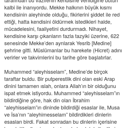
tarafından bu vazifenin kendisine verildiğine bütün
kalbi ile inanıyordu. Mekke halkının büyük kısmı
kendisinin aleyhinde olduğu, fikirlerini şiddet ile red
ettiği, hatta kendisini öldürmek istedikleri halde,
mücadelesini, faaliyetini durdurmadı. Nihayet,
kendisine karşı çıkanların fazla tazyiki üzerine, 622
senesinde Mekke’den ayrılarak Yesrib [Medine]
şehrine gitti. Müslümanlar bu harekete (Hicret) adını
verirler ve takvimlerini bu tarihe göre başlatırlar.
Muhammed “aleyhisselam”, Medine’de birçok
taraftar buldu. Bir putperestlik dini olan eski Arap
dinini tamamen ıslah, onlara Allah’ın bir olduğunu
ispat etmek istiyordu. Muhammed “aleyhisselam”ın
bildirdiğine göre, hak din olan İbrahim
“aleyhisselam”ın dininde bildirdiği esaslar ile, Musa
ve İsa’nın “aleyhimesselam” bildirdikleri dinlerin
esasları birdi. Fakat sonradan bu dinlerin içerisine