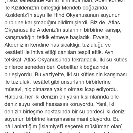
ile Kızıldeniz’in birleştiği Mendeb boğazında,
Kızıldeniz’in suyu ile Hind Okyanusunun suyunun
birbirine karışmadığını bildirmişlerdi. Biz de, Atlas
Okyanusu ile Akdeniz’in sularının birbirine karışıp,
karışmadığını tetkik etmeye başladık. Evvela,
Akdeniz’in kendine has sıcaklığı, tuzluluğu ve
kesâfeti ile ihtiva ettiği canlıları tespit ettik. Aynı
tetkikatı Atlas Okyanusunda tekrarladık. İki su kütlesi
binlerce seneden beri Cebelitarık boğazında
birleşiyordu. Bu vaziyette, iki su kütlesinin karışması
ile tuzluluk, kesâfet gibi unsurların birbirlerine
müsavi, hiç olmazsa yakın olması icap ediyordu.
Halbuki, her iki denizin en yakın kısımlarında bile
deniz suyu kendi hassasını koruyordu. Yani, iki
denizin birleşme noktasında bir su perdesi iki deniz
suyunun birbirine karışmasına mani oluyordu. Bu
hâli anlattığım [İslamiyet'i seçerek müslüman olan]