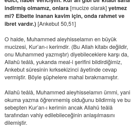
edici, haber vericiyim. Kur’an gibi bir kitabı sana
[mucize olarak]
indirmiş olmamız, onlara
yetmez
mi? Elbette inanan kavim için, onda rahmet ve
[Ankebut 50,51]
ibret vardır.)
O halde, Muhammed aleyhisselamın en büyük
mucizesi, Kur’an-ı kerimdir. (Bu Allah kitabı değildir,
onu Muhammed yazmıştır) diyebileceklere karşı da,
Allahü teâlâ, yukarıda meal-i şerifini bildirdiğimiz,
Ankebut sûresinin kırksekizinci âyetinde cevap
vermiştir. Böyle şüphelere mahal bırakmamıştır.
Allahü teâlâ, Muhammed aleyhisselamın ümmi, yani
okuma yazma öğrenmemiş olduğunu bildirmiş ve bu
sebepten Kur’an-ı kerimin ancak Allahü teâlâ
tarafından vahiy edilebileceğinin anlaşılmasını
dilemiştir.