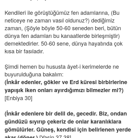
Kendileri ile görüştüğümüz fen adamlarına, (Bu
neticeye ne zaman vasıl oldunuz?) dediğimiz
zaman, (Şöyle böyle 50-60 seneden beri, bütün
dünya fen adamları bu kanaatlerde birleşmiştir)
demektedirler. 50-60 sene, dünya hayatında çok
kısa bir fasıladır.
Şimdi hemen bu hususta âyet-i kerimelerde ne
buyurulduğuna bakalım:
(İnkâr edenler, gökler ve Erd küresi birbirlerine
yapışık iken onları ayırdığımızı bilmezler mi?)
[Enbiya 30]
(İnkâr edenlere bir delil de, gecedir. Biz, ondan
gündüzü sıyırıp çekeriz de onlar karanlıklara
gömülürler. Güneş, kendisi için belirlenen yerde
[Yasin 37,38]
akar (döner.)