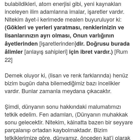
bulabildikleri, atom enerjisi gibi, yeni kaynakları
inceleyen ilim adamlarına imalar, işaretler vardır.
Nitekim âyet-i kerimede mealen buyuruluyor ki:
(Gökleri ve yerleri yaratması, renklerinizin ve
lisanlarınızın ayrı olması, Onun varlığının
[işaretlerinden]
âyetlerinden
dir. Doğrusu burada
[anlayış sahipleri]
[Rum
âlimler
için ibret vardır.)
22]
Demek oluyor ki, (lisan ve renk farklarında) henüz
bizim bugün daha bilemediğimiz bazı incelikler
vardır. Bunlar zamanla meydana çıkacaktır.
Şimdi, dünyanın sonu hakkındaki malumatımızı
tetkik edelim. Fen adamları, (Dünyanın muhakkak
sonu gelecektir. Nitekim, kâinatta bazen bir seyyare
parçalanıp ortadan kaybolmaktadır. Bizim
tetkiklerimize göre, dünyamız, önceden kat’i olarak