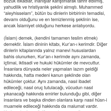
bozuk itikadlar, inanışlar karıştırılarak tahrif edilmiş,
yahudilik ve hristiyanlık şeklini almıştı. Muhammed
“aleyhisselam”, bütün bu dinlerin birbirinin temadisi,
devamı olduğunu ve en temizlenmiş şeklinin ise,
ancak İslamiyet olduğunu herkese anlatıyordu.
(İslam) demek, (kendini tamamen teslim etmek)
demektir. İslam dininin kitabı, Kur’an-ı kerimdir. Diğer
dinlerin kitaplarında yalnız manevi hususlardan
bahis olunurken, Kur’an-ı kerimde aynı zamanda,
içtimai, iktisadi ve hukuki hükümler de mevcuttur.
İnsanlara dünyada neler yapmaları lazım geldiği
hakkında, hatta medeni kanun şeklinde olan
hükümler çoktur. Aynı zamanda, nasıl ibadet
edileceği, nasıl oruç tutulacağı, vücudun nasıl
yıkanacağı hakkında emirler bulunduğu gibi, diğer
insanlara ve başka dinden olanlara karşı nasıl hüsn-i
muamele edileceği hakkında da malumat vardır.