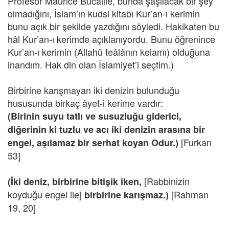
Profesör Maurice Bucaille, bunda şaşılacak bir şey
olmadığını, İslam’ın kudsi kitabı Kur’an-ı kerimin
bunu açık bir şekilde yazdığını söyledi. Hakikaten bu
hâl Kur’an-ı kerimde açıklanıyordu. Bunu öğrenince
Kur’an-ı kerimin (Allahü teâlânın kelamı) olduğuna
inandım. Hak din olan İslamiyet’i seçtim.)
Birbirine karışmayan iki denizin bulunduğu
hususunda birkaç âyet-i kerime vardır:
(Birinin suyu tatlı ve susuzluğu giderici,
diğerinin ki tuzlu ve acı iki denizin arasına bir
[Furkan
engel, aşılamaz bir serhat koyan Odur.)
53]
[Rabbinizin
(İki deniz, birbirine bitişik iken,
koyduğu engel ile]
[Rahman
birbirine karışmaz.)
19, 20]