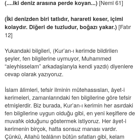
[Neml 61]
(....iki deniz arasına perde koyan...)
(İki denizden biri tatlıdır, harareti keser, içimi
[Fatır
kolaydır. Diğeri de tuzludur, boğazı yakar.)
12]
Yukarıdaki bilgileri, (Kur’an-ı kerimde bildirilen
şeyler, fen bilgilerine uymuyor, Muhammed
“aleyhisselam” arkadaşlarıyla kendi yazdı) diyenlere
cevap olarak yazıyoruz.
İslam âlimleri, tefsir ilminin mütehassısları, âyet-i
kerimeleri, zamanlarındaki fen bilgilerine göre tefsir
etmişlerdir. Biz burada, Kur’an-ı kerimin her asırdaki
fen bilgilerine uygun olduğu gibi, en yeni keşiflere de
muvafık olduğunu göstermek istiyoruz. Her âyet-i
kerimenin birçok, hatta sonsuz manası vardır.
Çünkü, Allahü teâlânın bütün sıfatları gibi, kelam