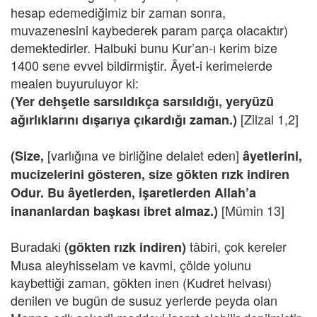
hesap edemediğimiz bir zaman sonra,
muvazenesini kaybederek param parça olacaktır)
demektedirler. Halbuki bunu Kur’an-ı kerim bize
1400 sene evvel bildirmiştir. Âyet-i kerimelerde
mealen buyuruluyor ki:
(Yer dehşetle sarsıldıkça sarsıldığı, yeryüzü
[Zilzal 1,2]
ağırlıklarını dışarıya çıkardığı zaman.)
[varlığına ve birliğine delalet eden]
(Size,
âyetlerini,
mucizelerini gösteren, size gökten rızk indiren
Odur. Bu âyetlerden, işaretlerden Allah’a
[Mümin 13]
inananlardan başkası ibret almaz.)
Buradaki
tâbiri, çok kereler
(gökten rızk indiren)
Musa aleyhisselam ve kavmi, çölde yolunu
kaybettiği zaman, gökten inen (Kudret helvası)
denilen ve bugün de susuz yerlerde peyda olan