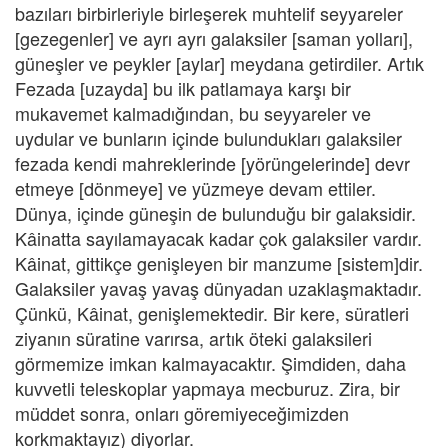
bazıları birbirleriyle birleşerek muhtelif seyyareler
[gezegenler] ve ayrı ayrı galaksiler [saman yolları],
güneşler ve peykler [aylar] meydana getirdiler. Artık
Fezada [uzayda] bu ilk patlamaya karşı bir
mukavemet kalmadığından, bu seyyareler ve
uydular ve bunların içinde bulundukları galaksiler
fezada kendi mahreklerinde [yörüngelerinde] devr
etmeye [dönmeye] ve yüzmeye devam ettiler.
Dünya, içinde güneşin de bulunduğu bir galaksidir.
Kâinatta sayılamayacak kadar çok galaksiler vardır.
Kâinat, gittikçe genişleyen bir manzume [sistem]dir.
Galaksiler yavaş yavaş dünyadan uzaklaşmaktadır.
Çünkü, Kâinat, genişlemektedir. Bir kere, süratleri
ziyanın süratine varırsa, artık öteki galaksileri
görmemize imkan kalmayacaktır. Şimdiden, daha
kuvvetli teleskoplar yapmaya mecburuz. Zira, bir
müddet sonra, onları göremiyeceğimizden
korkmaktayız) diyorlar.