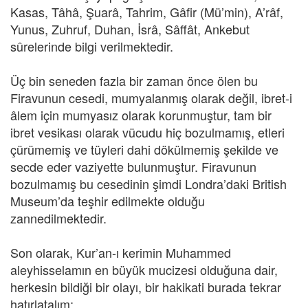
Kasas, Tâhâ, Şuarâ, Tahrim, Gâfir (Mü’min), A’râf,
Yunus, Zuhruf, Duhan, İsrâ, Sâffât, Ankebut
sûrelerinde bilgi verilmektedir.
Üç bin seneden fazla bir zaman önce ölen bu
Firavunun cesedi, mumyalanmış olarak değil, ibret-i
âlem için mumyasız olarak korunmuştur, tam bir
ibret vesikası olarak vücudu hiç bozulmamış, etleri
çürümemiş ve tüyleri dahi dökülmemiş şekilde ve
secde eder vaziyette bulunmuştur. Firavunun
bozulmamış bu cesedinin şimdi Londra’daki British
Museum’da teşhir edilmekte olduğu
zannedilmektedir.
Son olarak, Kur’an-ı kerimin Muhammed
aleyhisselamın en büyük mucizesi olduğuna dair,
herkesin bildiği bir olayı, bir hakikati burada tekrar
hatırlatalım: