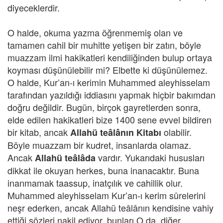
diyeceklerdir.
O halde, okuma yazma öğrenmemiş olan ve
tamamen cahil bir muhitte yetişen bir zatın, böyle
muazzam ilmi hakikatleri kendiliğinden bulup ortaya
koyması düşünülebilir mi? Elbette ki düşünülemez.
O halde, Kur’an-ı kerimin Muhammed aleyhisselam
tarafından yazıldığı iddiasını yapmak hiçbir bakımdan
doğru değildir. Bugün, birçok gayretlerden sonra,
elde edilen hakikatleri bize 1400 sene evvel bildiren
bir kitab, ancak
olabilir.
Allahü teâlânın Kitabı
Böyle muazzam bir kudret, insanlarda olamaz.
Ancak
vardır. Yukarıdaki hususları
Allahü teâlâda
dikkat ile okuyan herkes, buna inanacaktır. Buna
inanmamak taassup, inatçılık ve cahillik olur.
Muhammed aleyhisselam Kur’an-ı kerim sûrelerini
neşr ederken, ancak Allahü teâlânın kendisine vahiy
ettiği sözleri nakil ediyor, bunları O da, diğer