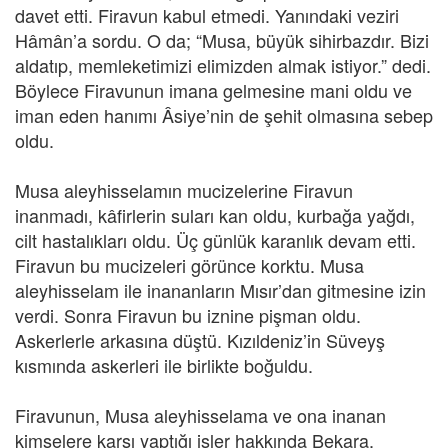
davet etti. Firavun kabul etmedi. Yanındaki veziri
Hâmân’a sordu. O da; “Musa, büyük sihirbazdır. Bizi
aldatıp, memleketimizi elimizden almak istiyor.” dedi.
Böylece Firavunun imana gelmesine mani oldu ve
iman eden hanımı Âsiye’nin de şehit olmasına sebep
oldu.
Musa aleyhisselamın mucizelerine Firavun
inanmadı, kâfirlerin suları kan oldu, kurbağa yağdı,
cilt hastalıkları oldu. Üç günlük karanlık devam etti.
Firavun bu mucizeleri görünce korktu. Musa
aleyhisselam ile inananların Mısır’dan gitmesine izin
verdi. Sonra Firavun bu iznine pişman oldu.
Askerlerle arkasına düştü. Kızıldeniz’in Süveyş
kısmında askerleri ile birlikte boğuldu.
Firavunun, Musa aleyhisselama ve ona inanan
kimselere karşı yaptığı işler hakkında Bekara,