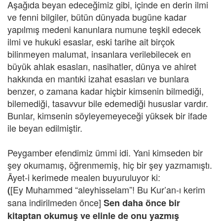
Aşağıda beyan edeceğimiz gibi, içinde en derin ilmi
ve fenni bilgiler, bütün dünyada bugüne kadar
yapılmış medeni kanunlara numune teşkil edecek
ilmi ve hukuki esaslar, eski tarihe ait birçok
bilinmeyen malumat, insanlara verilebilecek en
büyük ahlak esasları, nasihatler, dünya ve ahiret
hakkında en mantıki izahat esasları ve bunlara
benzer, o zamana kadar hiçbir kimsenin bilmediği,
bilemediği, tasavvur bile edemediği hususlar vardır.
Bunlar, kimsenin söyleyemeyeceği yüksek bir ifade
ile beyan edilmiştir.
Peygamber efendimiz ümmi idi. Yani kimseden bir
şey okumamış, öğrenmemiş, hiç bir şey yazmamıştı.
Âyet-i kerimede mealen buyuruluyor ki:
[Ey Muhammed “aleyhisselam”! Bu Kur’an-ı kerim
(
sana indirilmeden önce]
Sen daha önce bir
kitaptan okumuş ve elinle de onu yazmış