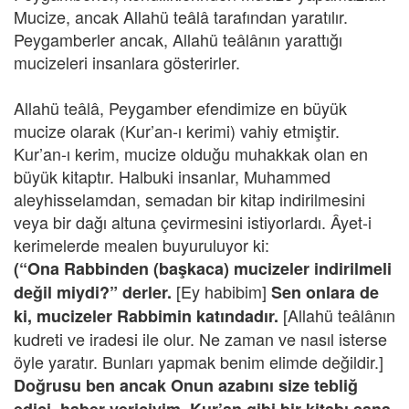
Mucize, ancak Allahü teâlâ tarafından yaratılır.
Peygamberler ancak, Allahü teâlânın yarattığı
mucizeleri insanlara gösterirler.
Allahü teâlâ, Peygamber efendimize en büyük
mucize olarak (Kur’an-ı kerimi) vahiy etmiştir.
Kur’an-ı kerim, mucize olduğu muhakkak olan en
büyük kitaptır. Halbuki insanlar, Muhammed
aleyhisselamdan, semadan bir kitap indirilmesini
veya bir dağı altuna çevirmesini istiyorlardı. Âyet-i
kerimelerde mealen buyuruluyor ki:
(“Ona Rabbinden (başkaca) mucizeler indirilmeli
[Ey habibim]
değil miydi?” derler.
Sen onlara de
[Allahü teâlânın
ki, mucizeler Rabbimin katındadır.
kudreti ve iradesi ile olur. Ne zaman ve nasıl isterse
öyle yaratır. Bunları yapmak benim elimde değildir.]
Doğrusu ben ancak Onun azabını size tebliğ