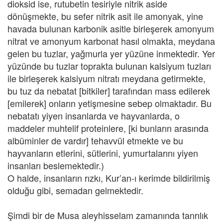
dioksid ise, rutubetin tesiriyle nitrik aside
dönüşmekte, bu sefer nitrik asit ile amonyak, yine
havada bulunan karbonik asitle birleşerek amonyum
nitrat ve amonyum karbonat hasıl olmakta, meydana
gelen bu tuzlar, yağmurla yer yüzüne inmektedir. Yer
yüzünde bu tuzlar toprakta bulunan kalsiyum tuzları
ile birleşerek kalsiyum nitratı meydana getirmekte,
bu tuz da nebatat [bitkiler] tarafından mass edilerek
[emilerek] onların yetişmesine sebep olmaktadır. Bu
nebatatı yiyen insanlarda ve hayvanlarda, o
maddeler muhtelif proteinlere, [ki bunların arasında
albüminler de vardır] tehavvül etmekte ve bu
hayvanların etlerini, sütlerini, yumurtalarını yiyen
insanları beslemektedir.)
O halde, insanların rızkı, Kur’an-ı kerimde bildirilmiş
olduğu gibi, semadan gelmektedir.
Şimdi bir de Musa aleyhisselam zamanında tanrılık