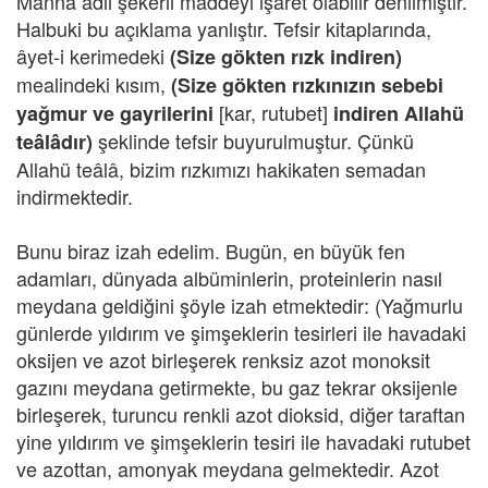
Manna adlı şekerli maddeyi işaret olabilir denilmiştir.
Halbuki bu açıklama yanlıştır. Tefsir kitaplarında,
âyet-i kerimedeki
(Size gökten rızk indiren)
mealindeki kısım,
(Size gökten rızkınızın sebebi
[kar, rutubet]
yağmur ve gayrilerini
indiren Allahü
şeklinde tefsir buyurulmuştur. Çünkü
teâlâdır)
Allahü teâlâ, bizim rızkımızı hakikaten semadan
indirmektedir.
Bunu biraz izah edelim. Bugün, en büyük fen
adamları, dünyada albüminlerin, proteinlerin nasıl
meydana geldiğini şöyle izah etmektedir: (Yağmurlu
günlerde yıldırım ve şimşeklerin tesirleri ile havadaki
oksijen ve azot birleşerek renksiz azot monoksit
gazını meydana getirmekte, bu gaz tekrar oksijenle
birleşerek, turuncu renkli azot dioksid, diğer taraftan
yine yıldırım ve şimşeklerin tesiri ile havadaki rutubet
ve azottan, amonyak meydana gelmektedir. Azot