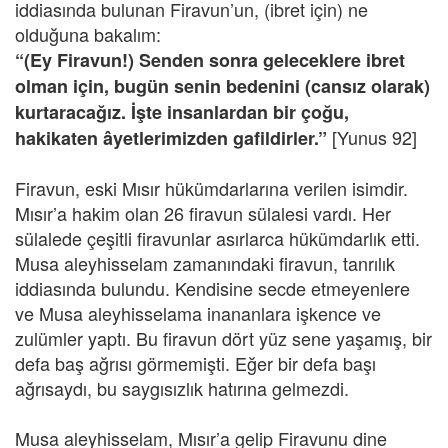
iddiasında bulunan Firavun’un, (ibret için) ne
olduğuna bakalım:
“(Ey Firavun!) Senden sonra geleceklere ibret
olman için, bugün senin bedenini (cansız olarak)
kurtaracağız. İşte insanlardan bir çoğu,
[Yunus 92]
hakikaten âyetlerimizden gafildirler.”
Firavun, eski Mısır hükümdarlarına verilen isimdir.
Mısır’a hakim olan 26 firavun sülalesi vardı. Her
sülalede çeşitli firavunlar asırlarca hükümdarlık etti.
Musa aleyhisselam zamanındaki firavun, tanrılık
iddiasında bulundu. Kendisine secde etmeyenlere
ve Musa aleyhisselama inananlara işkence ve
zulümler yaptı. Bu firavun dört yüz sene yaşamış, bir
defa baş ağrısı görmemişti. Eğer bir defa başı
ağrısaydı, bu saygısızlık hatırına gelmezdi.
Musa aleyhisselam, Mısır’a gelip Firavunu dine