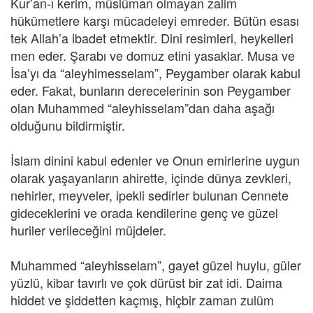
Kur’an-ı kerim, müslüman olmayan zalim
hükümetlere karşı mücadeleyi emreder. Bütün esası
tek Allah’a ibadet etmektir. Dini resimleri, heykelleri
men eder. Şarabı ve domuz etini yasaklar. Musa ve
İsa’yı da “aleyhimesselam”, Peygamber olarak kabul
eder. Fakat, bunların derecelerinin son Peygamber
olan Muhammed “aleyhisselam”dan daha aşağı
olduğunu bildirmiştir.
İslam dinini kabul edenler ve Onun emirlerine uygun
olarak yaşayanların ahirette, içinde dünya zevkleri,
nehirler, meyveler, ipekli sedirler bulunan Cennete
gideceklerini ve orada kendilerine genç ve güzel
huriler verileceğini müjdeler.
Muhammed “aleyhisselam”, gayet güzel huylu, güler
yüzlü, kibar tavırlı ve çok dürüst bir zat idi. Daima
hiddet ve şiddetten kaçmış, hiçbir zaman zulüm