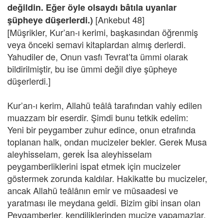
değildin. Eğer öyle olsaydı bâtıla uyanlar
[Ankebut 48]
şüpheye düşerlerdi.)
[Müşrikler, Kur’an-ı kerimi, başkasından öğrenmiş
veya önceki semavi kitaplardan almış derlerdi.
Yahudiler de, Onun vasfı Tevrat’ta ümmi olarak
bildirilmiştir, bu ise ümmi değil diye şüpheye
düşerlerdi.]
Kur’an-ı kerim, Allahü teâlâ tarafından vahiy edilen
muazzam bir eserdir. Şimdi bunu tetkik edelim:
Yeni bir peygamber zuhur edince, onun etrafında
toplanan halk, ondan mucizeler bekler. Gerek Musa
aleyhisselam, gerek İsa aleyhisselam
peygamberliklerini ispat etmek için mucizeler
göstermek zorunda kaldılar. Hakikatte bu mucizeler,
ancak Allahü teâlânın emir ve müsaadesi ve
yaratması ile meydana geldi. Bizim gibi insan olan
Peygamberler, kendiliklerinden mucize yapamazlar.