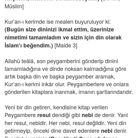
Müslim]
Kur’an-ı kerimde ise mealen buyuruluyor ki:
(Bugün size dininizi ikmal ettim, üzerinize
nimetimi tamamladım ve sizin için din olarak
[Maide 3]
İslam’ı beğendim.)
Allahü teâlâ, son peygamberini gönderip dinini
tamamladığına ve dinde noksan kalmadığına göre
artık başka din ve başka peygamber aramak,
Kur’an-ı kerimi inkâr olur. Peygamberlere ve onlara
gönderilen kitaplara inanmak, imanın şartlarındandır.
Yeni bir din getiren, kendisine kitap verilen
Peygambere
dendiği gibi
de denir. Yani
resul
nebi
her resul, nebidir. Her nebi, resul değildir. Yeni din
getirmeyip, önceki dine davet edenlere
denir.
nebi