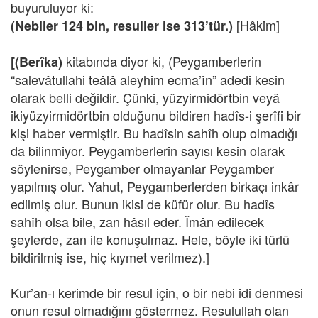
buyuruluyor ki:
[Hâkim]
(Nebiler 124 bin, resuller ise 313’tür.)
kitabında diyor ki, (Peygamberlerin
[(Berîka)
“salevâtullahi teâlâ aleyhim ecma’în” adedi kesin
olarak belli değildir. Çünki, yüzyirmidörtbin veyâ
ikiyüzyirmidörtbin olduğunu bildiren hadîs-i şerîfi bir
kişi haber vermiştir. Bu hadîsin sahîh olup olmadığı
da bilinmiyor. Peygamberlerin sayısı kesin olarak
söylenirse, Peygamber olmayanlar Peygamber
yapılmış olur. Yahut, Peygamberlerden birkaçı inkâr
edilmiş olur. Bunun ikisi de küfür olur. Bu hadîs
sahîh olsa bile, zan hâsıl eder. Îmân edilecek
şeylerde, zan ile konuşulmaz. Hele, böyle iki türlü
bildirilmiş ise, hiç kıymet verilmez).]
Kur’an-ı kerimde bir resul için, o bir nebi idi denmesi
onun resul olmadığını göstermez. Resulullah olan