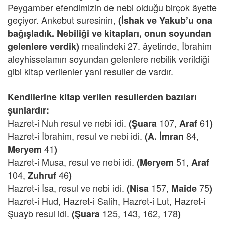
Peygamber efendimizin de nebi olduğu birçok âyette
geçiyor. Ankebut suresinin,
(İshak ve Yakub’u ona
bağışladık. Nebiliği ve kitapları, onun soyundan
mealindeki 27. âyetinde, İbrahim
gelenlere verdik)
aleyhisselamın soyundan gelenlere nebilik verildiği
gibi kitap verilenler yani resuller de vardır.
Kendilerine kitap verilen resullerden bazıları
şunlardır:
Hazret-i Nuh resul ve nebi idi.
107,
61
(Şuara
Araf
)
Hazret-i İbrahim, resul ve nebi idi.
84,
(A. İmran
41
Meryem
)
Hazret-i Musa, resul ve nebi idi.
51,
(Meryem
Araf
104,
46
Zuhruf
)
Hazret-i İsa, resul ve nebi idi.
157,
75
(Nisa
Maide
)
Hazret-i Hud, Hazret-i Salih, Hazret-i Lut, Hazret-i
Şuayb resul idi.
125, 143, 162, 178
(Şuara
)