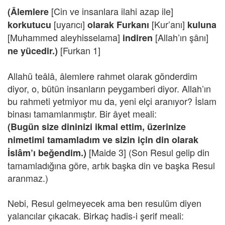
[Cin ve insanlara ilahi azap ile]
(Âlemlere
[uyarıcı]
[Kur’anı]
korkutucu
olarak Furkanı
kuluna
[Muhammed aleyhisselama]
[Allah’ın şânı]
indiren
[Furkan 1]
ne yücedir.)
Allahü teâlâ, âlemlere rahmet olarak gönderdim
diyor, o, bütün insanların peygamberi diyor. Allah’ın
bu rahmeti yetmiyor mu da, yeni elçi aranıyor? İslam
binası tamamlanmıştır. Bir âyet meali:
(Bugün size dininizi ikmal ettim, üzerinize
nimetimi tamamladım ve sizin için din olarak
[Maide 3] (Son Resul gelip din
İslâm’ı beğendim.)
tamamladığına göre, artık başka din ve başka Resul
aranmaz.)
Nebi, Resul gelmeyecek ama ben resulüm diyen
yalancılar çıkacak. Birkaç hadis-i şerif meali: