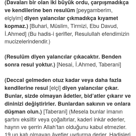
(Davaları bir olan iki büyük ordu, çarpışmadıkça
[peygamberim,
ve kendilerine ben resulüm
elçiyim]
diyen yalancılar çıkmadıkça kıyamet
[Buhari, Müslim, Tirmizi, Ebu Davud,
kopmaz.)
İ.Ahmed] (Bu hadis-i şerifler, Resulullah efendimizin
mucizelerindendir.)
(Resulüm diyen yalancılar çıkacaktır. Benden
[Nesai, İ.Ahmed, Taberani]
sonra resul yoktur.)
(Deccal gelmeden otuz kadar veya daha fazla
[elçi]
kendilerine resul
diyen yalancılar çıkar.
Bunlar, sizde olmayan âdetler, bid’atler çıkarır ve
dininizi değiştirirler. Bunlardan sakının ve onlara
[Taberani] (Mesela bunlar imanın
düşman olun.)
şartını eksiltir veya çoğaltırlar, kaderi inkâr ederler,
hayrın ve şerrin Allah’tan olduğunu kabul etmezler.
19 un katı olmayan âyetler uydurma derler. Hadisleri