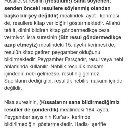
Fussilet suresinin
(Resulüm!) Sana söylenen,
senden önceki resullere söylenmiş olandan
mealindeki âyet-i kerimesi
başka bir şey değildir)
de, resullere kitap verildiğini göstermektedir. Allahü
teâlâ, dinini bildiren kitap göndermedikçe ceza
vermiyor. İsra suresinin
(Biz resul göndermedikçe
mealindeki 15. âyet-i kerimesi de,
azap etmeyiz)
resulün kitap getiren peygamber olduğunu
bildirmektedir. Peygamber Farsçadır, resul veya nebi
anlamında kullanılır. Nebilik resullük makamı
içindedir, nebi gelmezse, resul hiç gelmez.
Sapıkların dediği gibi, resullük nebilik makamı içinde
değildir.
Nisa suresinin,
(Kıssalarını sana bildirmediğimiz
mealindeki 164. âyeti,
resuller de gönderdik)
Peygamber sayısının Kur’an-ı kerimde
bildirilmediğini göstermektedir. Hadis-i şerifte