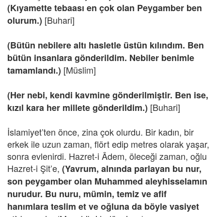
(Kıyamette tebaası en çok olan Peygamber ben
[Buhari]
olurum.)
(Bütün nebilere altı hasletle üstün kılındım. Ben
bütün insanlara gönderildim. Nebiler benimle
[Müslim]
tamamlandı.)
(Her nebi, kendi kavmine gönderilmiştir. Ben ise,
[Buhari]
kızıl kara her millete gönderildim.)
İslamiyet’ten önce, zina çok olurdu. Bir kadın, bir
erkek ile uzun zaman, flört edip metres olarak yaşar,
sonra evlenirdi. Hazret-i Âdem, öleceği zaman, oğlu
Hazret-i Şit’e,
(Yavrum, alnında parlayan bu nur,
son peygamber olan Muhammed aleyhisselamın
nurudur. Bu nuru, mümin, temiz ve afif
hanımlara teslim et ve oğluna da böyle vasiyet