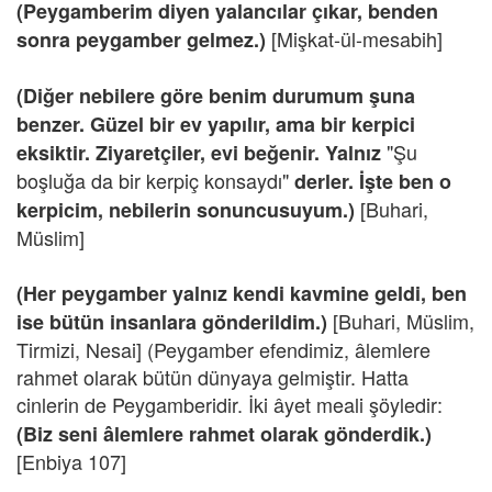
(Peygamberim diyen yalancılar çıkar, benden
[Mişkat-ül-mesabih]
sonra peygamber gelmez.)
(Diğer nebilere göre benim durumum şuna
benzer. Güzel bir ev yapılır, ama bir kerpici
"Şu
eksiktir. Ziyaretçiler, evi beğenir. Yalnız
boşluğa da bir kerpiç konsaydı"
derler. İşte ben o
[Buhari,
kerpicim, nebilerin sonuncusuyum.)
Müslim]
(Her peygamber yalnız kendi kavmine geldi, ben
[Buhari, Müslim,
ise bütün insanlara gönderildim.)
Tirmizi, Nesai] (Peygamber efendimiz, âlemlere
rahmet olarak bütün dünyaya gelmiştir. Hatta
cinlerin de Peygamberidir.
İki âyet meali şöyledir:
(Biz seni âlemlere rahmet olarak gönderdik.)
[Enbiya 107]