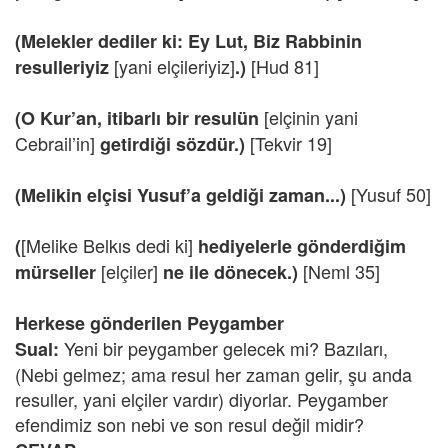
(Melekler dediler ki: Ey Lut, Biz Rabbinin
[yani elçileriyiz]
[Hud 81]
resulleriyiz
.)
[elçinin yani
(O Kur’an, itibarlı bir resulün
Cebrail’in]
[Tekvir 19]
getirdiği sözdür.)
[Yusuf 50]
(Melikin elçisi Yusuf’a geldiği zaman...)
[Melike Belkıs dedi ki]
(
hediyelerle gönderdiğim
[elçiler]
[Neml 35]
mürseller
ne ile dönecek.)
Herkese gönderilen Peygamber
Yeni bir peygamber gelecek mi? Bazıları,
Sual:
(Nebi gelmez; ama resul her zaman gelir, şu anda
resuller, yani elçiler vardır) diyorlar. Peygamber
efendimiz son nebi ve son resul değil midir?