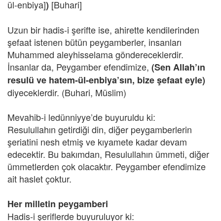
ül-enbiya]
[Buhari]
)
Uzun bir hadis-i şerifte ise, ahirette kendilerinden
şefaat istenen bütün peygamberler, insanları
Muhammed aleyhisselama göndereceklerdir.
İnsanlar da, Peygamber efendimize,
(Sen Allah’ın
resulü ve hatem-ül-enbiya’sın, bize şefaat eyle)
diyeceklerdir. (Buhari, Müslim)
Mevahib-i ledünniyye’de buyuruldu ki:
Resulullahın getirdiği din, diğer peygamberlerin
şeriatini nesh etmiş ve kıyamete kadar devam
edecektir. Bu bakımdan, Resulullahın ümmeti, diğer
ümmetlerden çok olacaktır. Peygamber efendimize
ait haslet çoktur.
Her milletin peygamberi
Hadis-i şeriflerde buyuruluyor ki: