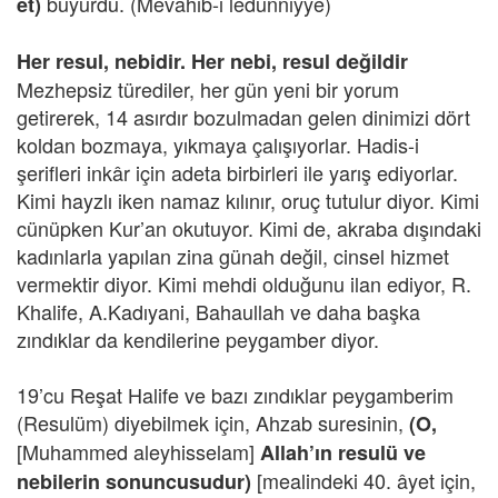
buyurdu. (Mevahib-i ledünniyye)
et)
Her resul, nebidir. Her nebi, resul değildir
Mezhepsiz türediler, her gün yeni bir yorum
getirerek, 14 asırdır bozulmadan gelen dinimizi dört
koldan bozmaya, yıkmaya çalışıyorlar. Hadis-i
şerifleri inkâr için adeta birbirleri ile yarış ediyorlar.
Kimi hayzlı iken namaz kılınır, oruç tutulur diyor. Kimi
cünüpken Kur’an okutuyor. Kimi de, akraba dışındaki
kadınlarla yapılan zina günah değil, cinsel hizmet
vermektir diyor. Kimi mehdi olduğunu ilan ediyor, R.
Khalife, A.Kadıyani, Bahaullah ve daha başka
zındıklar da kendilerine peygamber diyor.
19’cu Reşat Halife ve bazı zındıklar peygamberim
(Resulüm) diyebilmek için, Ahzab suresinin,
(O,
[Muhammed aleyhisselam]
Allah’ın resulü ve
[mealindeki 40. âyet için,
nebilerin sonuncusudur)