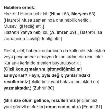
Nebilere örnek:
Hazret-i Harun nebi idi.
163,
53
(Nisa
Meryem
)
[Hazret-i Musa zamanında ona nebilik verildi,
Museviliği tebliğ etti.]
Hazret-i Yahya nebi idi.
39
[ Hazret-i İsa
(A. İmran
)
zamanında İseviliği tebliğ etti.]
Resul, elçi, haberci anlamında da kullanılır. Melekten
veya peygamber olmayan insanlardan da resul olur.
Kur’an-ı kerimde mealen buyuruluyor ki:
(Gizli konuşmalarını işitmediğimizi mi
sanıyorlar? Hayır, öyle değil; yanlarındaki
[elçilerimiz yani hafaza melekleri de]
resullerimiz
[Zuhruf 80]
yazmaktadır.)
[elçilerimiz
(Birinize ölüm gelince, resullerimiz
yani görevli melekler]
[Enam 61]
onun canını alır.)