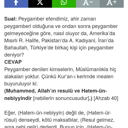
Peygamber efendimiz, ahir zaman
Sual:
peygamberi olduğuna ve ondan sonra peygamber
gelmeyeceğine göre, nasıl oluyor da, Amerika’da
Mısırlı R. Halife, Pakistan’da A. Kadıyani, İran’da
Bahaullah, Türkiye’de birkaç kişi için peygamber
deniyor?
CEVAP
Peygamber denilen kimselerin, Müslümanlıkla hiç
alakaları yoktur. Çünkü Kur’an-ı kerimde mealen
buyuruluyor ki:
(Muhammed, Allah’ın resulü ve Hatem-ün-
[nebilerin sonuncusudur]
[Ahzab 40]
nebiyyindir
.)
Eğer, (Hatem-ün-nebiyyin) değil de, (Hatem-ür-
rüsul) denseydi, kötü maksatlılar, (Resul gelmez,
ama nebi gelir) derlerdi. Bunun için, (Hatem-ün-