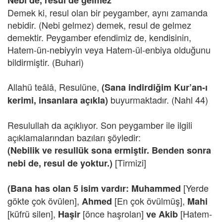
Nebi de, resul de gelmez
Demek ki, resul olan bir peygamber, aynı zamanda
nebidir. (Nebi gelmez) demek, resul de gelmez
demektir. Peygamber efendimiz de, kendisinin,
Hatem-ün-nebiyyin veya Hatem-ül-enbiya olduğunu
bildirmiştir. (Buhari)
Allahü teâlâ, Resulüne,
(Sana indirdiğim Kur’an-ı
buyurmaktadır. (Nahl 44)
kerimi, insanlara açıkla)
Resulullah da açıklıyor. Son peygamber ile ilgili
açıklamalarından bazıları şöyledir:
(Nebilik ve resullük sona ermiştir. Benden sonra
[Tirmizi]
nebi de, resul de yoktur.)
[Yerde
(Bana has olan 5 isim vardır: Muhammed
gökte çok övülen],
[En çok övülmüş],
Ahmed
Mahi
[küfrü silen],
[önce haşrolan]
[Hatem-
Haşir
ve
Akib