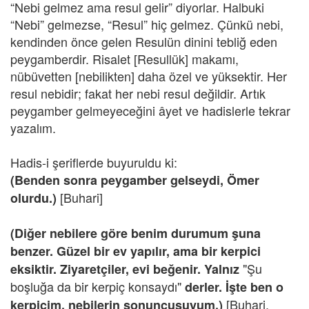
“Nebi gelmez ama resul gelir” diyorlar. Halbuki
“Nebi” gelmezse, “Resul” hiç gelmez. Çünkü nebi,
kendinden önce gelen Resulün dinini tebliğ eden
peygamberdir. Risalet [Resullük] makamı,
nübüvetten [nebilikten] daha özel ve yüksektir. Her
resul nebidir; fakat her nebi resul değildir. Artık
peygamber gelmeyeceğini âyet ve hadislerle tekrar
yazalım.
Hadis-i şeriflerde buyuruldu ki:
(Benden sonra peygamber gelseydi, Ömer
[Buhari]
olurdu.)
(Diğer nebilere göre benim durumum şuna
benzer. Güzel bir ev yapılır, ama bir kerpici
"Şu
eksiktir. Ziyaretçiler, evi beğenir. Yalnız
boşluğa da bir kerpiç konsaydı"
derler. İşte ben o
[Buhari,
kerpicim, nebilerin sonuncusuyum.)