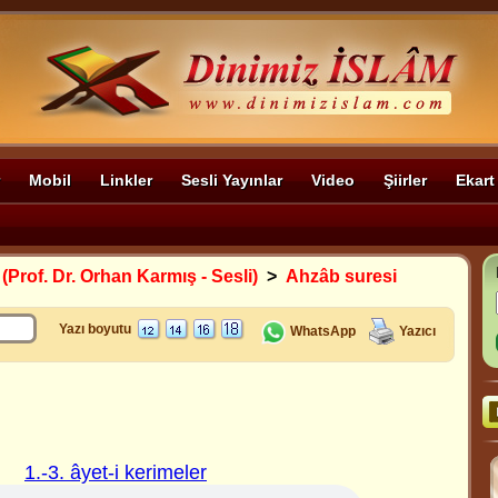
Mobil
Linkler
Sesli Yayınlar
Video
Şiirler
Ekart
 (Prof. Dr. Orhan Karmış - Sesli)
>
Ahzâb suresi
Yazı boyutu
WhatsApp
Yazıcı
1.-3. âyet-i kerimeler