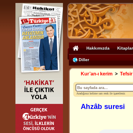
Hakkımızda
Kitaplar
Diller
Kur’an-ı kerim
>
Tefsir
Aradığınız kelime sarı renk ile işaretlenir.
Ahzâb suresi