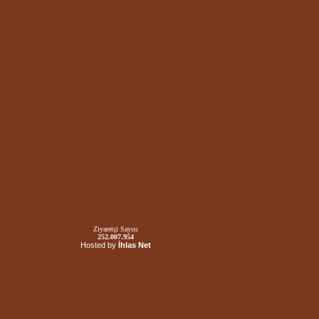
Ziyaretçi Sayısı
252.007.954
Hosted by
İhlas Net