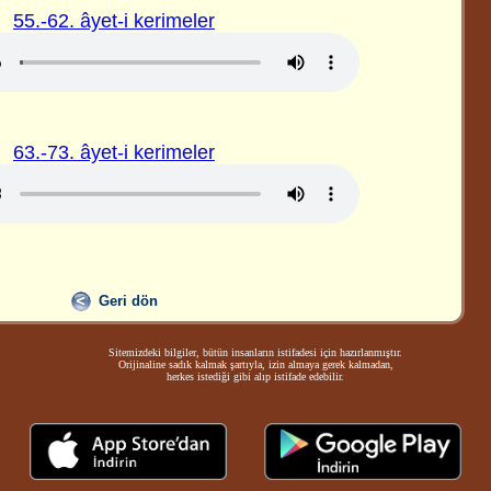
55.-62. âyet-i kerimeler
63.-73. âyet-i kerimeler
Geri dön
Sitemizdeki bilgiler, bütün insanların istifadesi için hazırlanmıştır.
Orijinaline sadık kalmak şartıyla, izin almaya gerek kalmadan,
herkes istediği gibi alıp istifade edebilir.