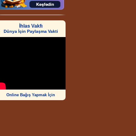
İhlas Vakfı
Dünya İçin Paylaşma Vakti
Online Bağış Yapmak İçin