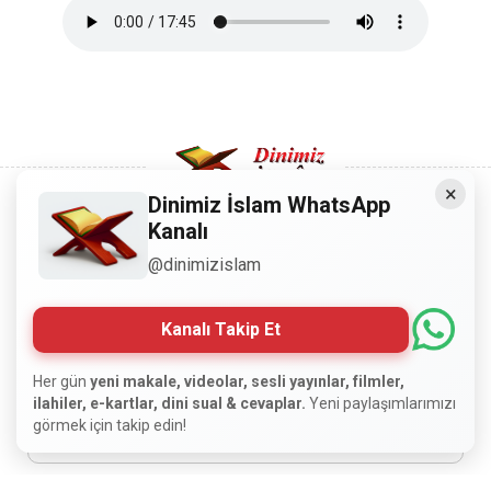
×
Dinimiz İslam WhatsApp
Kanalı
Copyright © 2008 - Dinimiz İslam. Her Hakkı Saklıdır.
@dinimizislam
Sitemizdeki bilgiler, bütün insanların istifadesi için
hazırlanmıştır. Orijinaline sadık kalmak şartıyla, izin
Kanalı Takip Et
almaya gerek kalmadan, herkes istediği gibi alıp istifade
edebilir.
Her gün
yeni makale, videolar, sesli yayınlar, filmler,
ilahiler, e-kartlar, dini sual & cevaplar.
Yeni paylaşımlarımızı
görmek için takip edin!
Normal Siteyi Göster