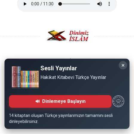
Copyright © 2008 - Dinimiz İslam. Her Hakkı Saklıdır.
×
Sesli Yayınlar
Sitemizdeki bilgiler, bütün insanların istifadesi için
Hakikat Kitabevi Türkçe Yayınlar
hazırlanmıştır. Orijinaline sadık kalmak şartıyla, izin
almaya gerek kalmadan, herkes istediği gibi alıp istifade
edebilir.
Dinlemeye Başlayın
Normal Siteyi Göster
14 kitaptan oluşan Türkçe yayınlarımızın tamamını sesli
dinleyebilirsiniz.