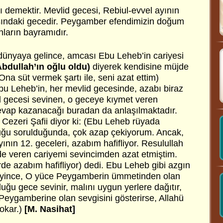
demektir. Mevlid gecesi, Rebiul-evvel ayının
asındaki gecedir. Peygamber efendimizin doğum
ların bayramıdır.
dünyaya gelince, amcası Ebu Leheb’in cariyesi
bdullah’ın oğlu oldu)
diyerek kendisine müjde
(Ona süt vermek şartı ile, seni azat ettim)
bu Leheb’in, her mevlid gecesinde, azabı biraz
id gecesi sevinen, o geceye kıymet veren
evap kazanacağı buradan da anlaşılmaktadır.
ezeri Şafii diyor ki: (Ebu Leheb rüyada
duğu sorulduğunda, çok azap çekiyorum. Ancak,
yının 12. geceleri, azabım hafifliyor. Resulullah
e veren cariyemi sevincimden azat etmiştim.
de azabım hafifliyor) dedi. Ebu Leheb gibi azgın
ifleyince, O yüce Peygamberin ümmetinden olan
ğu gece sevinir, malını uygun yerlere dağıtır,
, Peygamberine olan sevgisini gösterirse, Allahü
okar.)
[M. Nasihat]