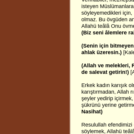
isteyen Müslümanlara
söyleyemedikleri için,
olmaz. Bu övgüden anc
Allahü teâlâ Onu övme
(Biz seni âlemlere r
(Senin için bitmeyen
ahlak üzeresin.)
[Kal
(Allah ve melekleri, 
de salevat getirin!)
[
Erkek kadın karışık ol
karıştırmadan, Allah rı
şeyler yedirip içirme
şükrünü yerine getir
Nasihat)
Resulullah efendimiz
söylemek, Allahü teâlâ