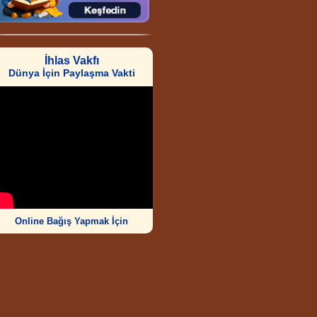
İhlas Vakfı
Dünya İçin Paylaşma Vakti
Online Bağış Yapmak İçin