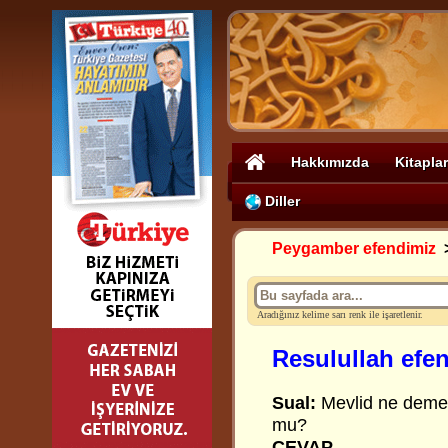
Hakkımızda
Kitaplar
Diller
Peygamber efendimiz
Aradığınız kelime sarı renk ile işaretlenir.
Resulullah efen
Sual:
Mevlid ne demek
mu?
CEVAP