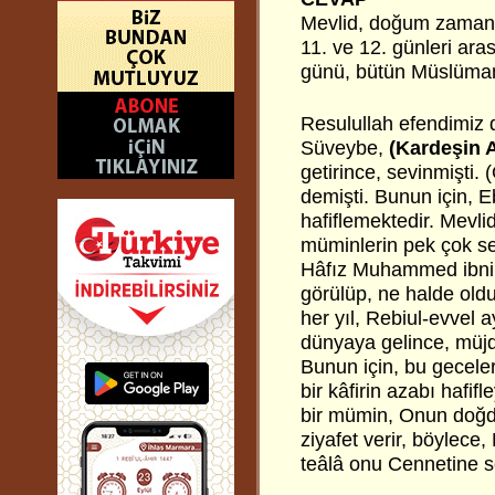
Mevlid, doğum zamanı 
11. ve 12. günleri ar
günü, bütün Müslüman
Resulullah efendimiz 
Süveybe,
(Kardeşin A
getirince, sevinmişti. 
demişti. Bunun için, E
hafiflemektedir. Mevl
müminlerin pek çok s
Hâfız Muhammed ibni C
görülüp, ne halde ol
her yıl, Rebiul-evvel a
dünyaya gelince, müjd
Bunun için, bu geceler
bir kâfirin azabı haf
bir mümin, Onun doğdu
ziyafet verir, böylece
teâlâ onu Cennetine s