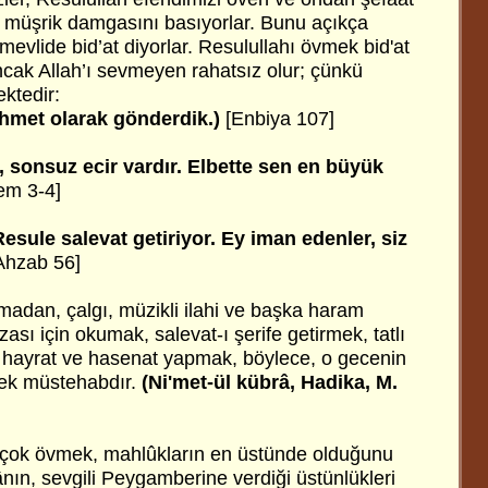
 müşrik damgasını basıyorlar. Bunu açıkça
 mevlide bid’at diyorlar. Resulullahı övmek bid'at
ak Allah’ı sevmeyen rahatsız olur; çünkü
ktedir:
ahmet olarak gönderdik.)
[Enbiya 107]
, sonsuz ecir vardır. Elbette sen en büyük
em 3-4]
Resule salevat getiriyor. Ey iman edenler, siz
Ahzab 56]
madan, çalgı, müzikli ilahi ve başka haram
zası için okumak, salevat-ı şerife getirmek, tatlı
k, hayrat ve hasenat yapmak, böylece, o gecenin
mek müstehabdır.
(Ni'met-ül kübrâ, Hadika, M.
i çok övmek, mahlûkların en üstünde olduğunu
nın, sevgili Peygamberine verdiği üstünlükleri