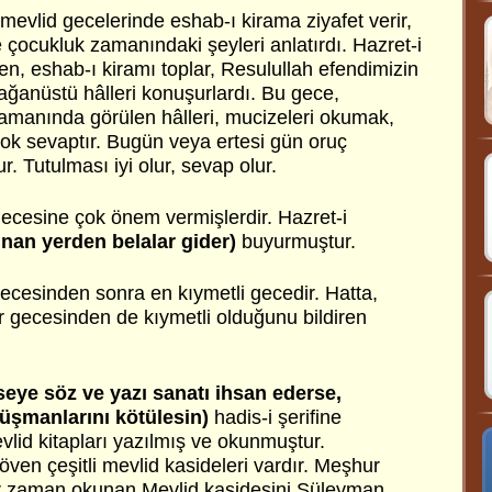
mevlid gecelerinde eshab-ı kirama ziyafet verir,
e çocukluk zamanındaki şeyleri anlatırdı. Hazret-i
ken, eshab-ı kiramı toplar, Resulullah efendimizin
lağanüstü hâlleri konuşurlardı. Bu gece,
manında görülen hâlleri, mucizeleri okumak,
k sevaptır. Bugün veya ertesi gün oruç
. Tutulması iyi olur, sevap olur.
gecesine çok önem vermişlerdir. Hazret-i
nan yerden belalar gider)
buyurmuştur.
ecesinden sonra en kıymetli gecedir. Hatta,
r gecesinden de kıymetli olduğunu bildiren
mseye söz ve yazı sanatı ihsan ederse,
üşmanlarını kötülesin)
hadis-i şerifine
evlid kitapları yazılmış ve okunmuştur.
öven çeşitli mevlid kasideleri vardır. Meşhur
er zaman okunan Mevlid kasidesini Süleyman