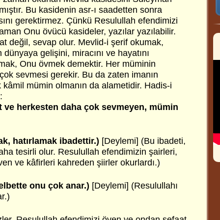
mıştır. Bu kasidenin asr-ı saadetten sonra
asını gerektirmez. Çünkü Resulullah efendimizi
aman Onu övücü kasideler, yazılar yazılabilir.
t değil, sevap olur. Mevlid-i şerif okumak,
 dünyaya gelişini, miracını ve hayatını
amak, Onu övmek demektir. Her müminin
 çok sevmesi gerekir. Bu da zaten imanın
 kâmil mümin olmanın da alametidir. Hadis-i
:
at ve herkesten daha çok sevmeyen, mümin
, hatırlamak ibadettir.)
[Deylemi] (Bu ibadeti,
ha tesirli olur. Resulullah efendimizin şairleri,
n ve kâfirleri kahreden şiirler okurlardı.)
 elbette onu çok anar.)
[Deylemi] (Resulullahı
r.)
ler,
Resulullah efendimizi öven ve ondan şefaat