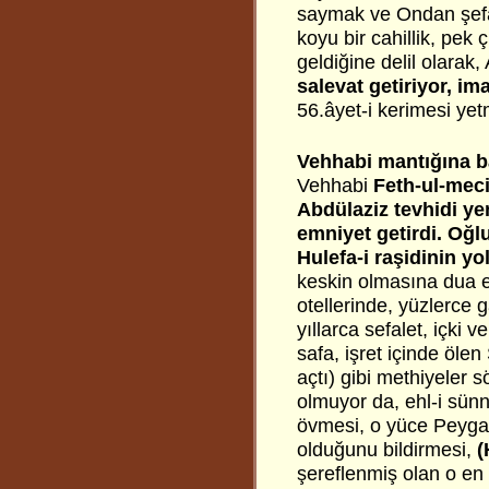
saymak ve Ondan şefaa
koyu bir cahillik, pek 
geldiğine delil olarak
salevat getiriyor, im
56.âyet-i kerimesi ye
Vehhabi mantığına b
Vehhabi
Feth-ul-mec
Abdülaziz tevhidi ye
emniyet getirdi. Oğl
Hulefa-i raşidinin yo
keskin olmasına dua e
otellerinde, yüzlerce 
yıllarca sefalet, içki
safa, işret içinde öle
açtı) gibi methiyeler 
olmuyor da, ehl-i sünn
övmesi, o yüce Peyga
olduğunu bildirmesi,
(
şereflenmiş olan o e