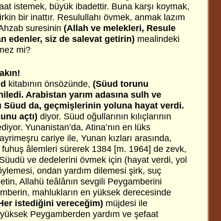
t istemek, büyük ibadettir. Buna karşı koymak,
çirkin bir inattır. Resulullahı övmek, anmak lazım
, Ahzab suresinin
(Allah ve melekleri, Resule
an edenler, siz de salevat getirin)
mealindeki
tmez mi?
akın!
id
kitabının önsözünde,
(Süud torunu
niledi. Arabistan yarım adasına sulh ve
u Süud da, geçmişlerinin yoluna hayat verdi.
lunu açtı)
diyor. Süud oğullarının kılıçlarının
diyor. Yunanistan’da, Atina’nın en lüks
gayrimeşru cariye ile, Yunan kızları arasında,
 ve fuhuş âlemleri sürerek 1384 [m. 1964] de zevk,
n Süudü ve dedelerini övmek için (hayat verdi, yol
söylemesi, ondan yardım dilemesi şirk, suç
etin, Allahü teâlânın sevgili Peygamberini
mberin, mahlukların en yüksek derecesinde
Her istediğini vereceğim)
müjdesi ile
n yüksek Peygamberden yardım ve şefaat