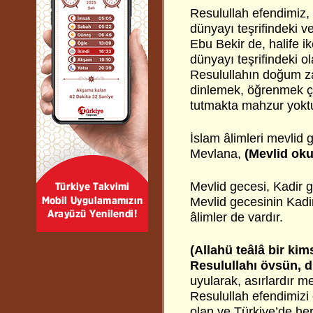
Resulullah efendimiz, 
dünyayı teşrifindeki v
Ebu Bekir de, halife i
dünyayı teşrifindeki o
Resulullahın doğum za
dinlemek, öğrenmek ço
tutmakta mahzur yoktur
İslam âlimleri mevlid 
Mevlana,
(Mevlid oku
Mevlid gecesi, Kadir g
Mevlid gecesinin Kadi
âlimler de vardır.
(Allahü teâlâ bir ki
Resulullahı övsün, d
uyularak, asırlardır m
Resulullah efendimizi 
olan ve Türkiye’de h