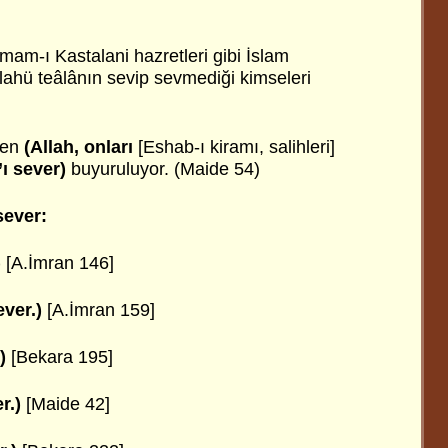
mam-ı Kastalani hazretleri gibi İslam
lahü teâlânın sevip sevmediği kimseleri
len
(Allah, onları
[Eshab-ı kiramı, salihleri]
’ı sever)
buyuruluyor. (Maide 54)
sever:
)
[A.İmran 146]
ever.)
[A.İmran 159]
)
[Bekara 195]
r.)
[Maide 42]