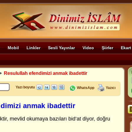
Mobil
Linkler
Sesli Yayınlar
Video
Şiirler
Ekart
>
Resulullah efendimizi anmak ibadettir
Yazı boyutu
WhatsApp
Yazıcı
dimizi anmak ibadettir
tir,
mevlid okumaya bazıları bid’at diyor, doğru