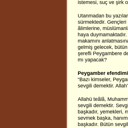
istemesi, suç ve şirk 
Utanmadan bu yazıları
sürmektedir. Gençleri
âlimlerine, müslümanl
haya duymamaktadır. H
makamını anlatmasına,
gelmiş gelecek, bütün 
şerefli Peygambere de,
mı yapacak?
Peygamber efendimiz
“Bazı kimseler, Peyg
sevgili demektir. Allah’
Allahü teâlâ, Muham
sevgili demektir. Sevg
başkadır, yemekleri, 
sevmek başka, hanımı
başkadır. Bütün sevgi