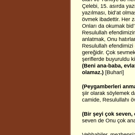
Çelebi, 15. asırda yaz
yazılması, bid’at olm
övmek ibadettir. Her z
Onları da okumak bid’a
Resulullah efendimizin
anlatmak, Onu hatırl
Resulullah efendimizi
gereğidir. Çok sevmek
şeriflerde buyuruldu ki
(Beni ana-baba, evl
olamaz.)
[Buhari]
(Peygamberleri anmak
şiir olarak söylemek da
camide, Resulullahı öve
(Bir şeyi çok seven,
seven de Onu çok ana
Vehhabiler, mezhepsiz