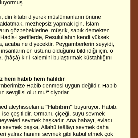
oluyormuş.
, din kitabı diyerek müslümanların önüne
 aldatmak, mezhepsiz yapmak için, İslam
arın gözbebeklerine, müşrik, sapık demekten
adis-i şeriflerde, Resulullahın kendi yüksek
 acaba ne diyecektir. Peygamberlerin seyyidi,
insanların en üstünü olduğunu bildirdiği için, o
 (hâşâ) kirli kalemini bulaştırmak küstahlığını
 hem habib hem halildir
amberimize Habib denmesi uygun değildir. Habib
ın sevgilisi olur mu!“ diyorlar.
med aleyhisselama
"Habibim"
buyuruyor. Habib,
i ise çeşitlidir. Ormanı, çiçeği, suyu sevmek
meyveleri sevmek başkadır. Ana babayı, evladı
 sevmek başka, Allahü teâlâyı sevmek daha
leri yalnız hanımı sevmek gibi kabul etmek çok