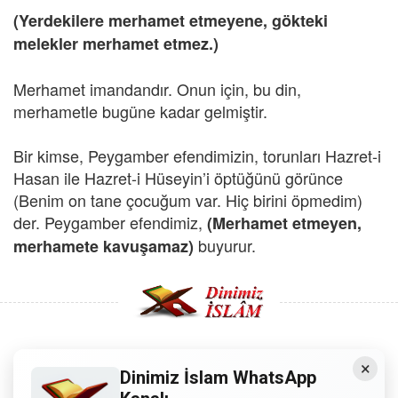
(Yerdekilere merhamet etmeyene, gökteki
melekler merhamet etmez.)
Merhamet imandandır. Onun için, bu din,
merhametle bugüne kadar gelmiştir.
Bir kimse, Peygamber efendimizin, torunları Hazret-i
Hasan ile Hazret-i Hüseyin’i öptüğünü görünce
(Benim on tane çocuğum var. Hiç birini öpmedim)
der. Peygamber efendimiz,
(Merhamet etmeyen,
buyurur.
merhamete kavuşamaz)
×
Copyright © 2008 - Dinimiz İslam. Her Hakkı Saklıdır.
Dinimiz İslam WhatsApp