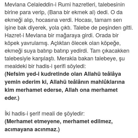
Mevlana Celaleddin-i Rumi hazretleri, talebesinin
birine para verip, (Bana bir ekmek al) dedi. O da
ekmeği alıp, hocasına verdi. Hocası, tamam sen
işine bak diyerek, yola çıktı. Talebe de peşinden gitti.
Hazret-i Mevlana bir mağaraya girdi. Orada bir
köpek yavrulamış. Açlıktan ölecek olan köpeğe,
ekmeği suya batırıp batırıp yedirdi. Tam çıkacakken
talebesiyle karşılaştı. Merakla bakan talebeye, şu
mealdeki bir hadis-i şerifi söyledi:
(Nefsim yed-i kudretinde olan Allahü teâlâya
yemin ederim ki, Allahü teâlânın mahlûklarına
kim merhamet ederse, Allah ona merhamet
eder.)
İki hadis-i şerif meali de şöyledir:
(Merhamet etmeyene, merhamet edilmez,
acımayana acınmaz.)