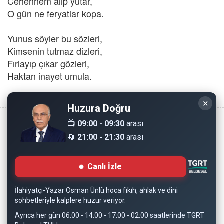
Cehennem alıp yutar,
O gün ne feryatlar kopa.
Yunus söyler bu sözleri,
Kimsenin tutmaz dizleri,
Fırlayıp çıkar gözleri,
Haktan inayet umula.
×
Huzura Doğru
📺
09:00 - 09:30
arası
🔄
21:00 - 21:30
arası
Copyright © 2008 - Dinimiz İslam. Her Hakkı Saklıdır.
Canlı İzle
Sitemizdeki bilgiler, bütün insanların istifadesi için
hazırlanmıştır. Orijinaline sadık kalmak şartıyla, izin
İlahiyatçı-Yazar Osman Ünlü hoca fıkıh, ahlak ve dini
almaya gerek kalmadan, herkes istediği gibi alıp istifade
sohbetleriyle kalplere huzur veriyor.
edebilir.
Ayrıca her gün 06:00 - 14:00 - 17:00 - 02:00 saatlerinde TGRT