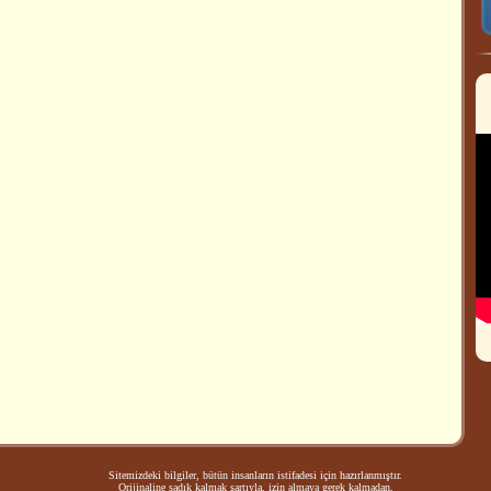
Sitemizdeki bilgiler, bütün insanların istifadesi için hazırlanmıştır.
Orijinaline sadık kalmak şartıyla, izin almaya gerek kalmadan,