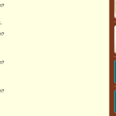
n?
,
n?
n?
n?