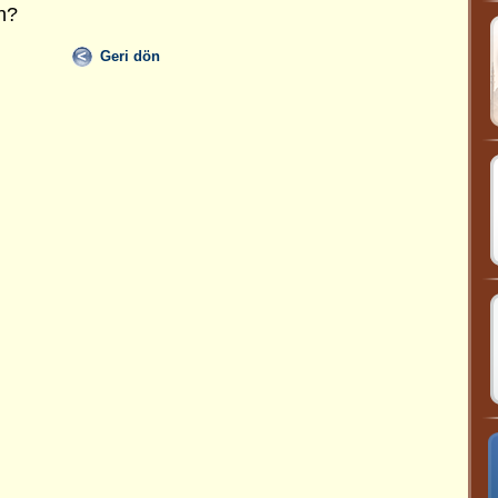
n?
Geri dön