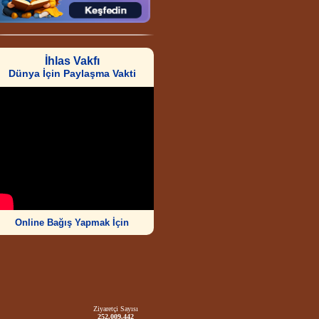
İhlas Vakfı
Dünya İçin Paylaşma Vakti
Online Bağış Yapmak İçin
Ziyaretçi Sayısı
252.009.442