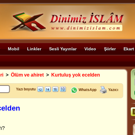
Mobil
Linkler
Sesli Yayınlar
Video
Şiirler
Ekart
ri
>
Ölüm ve ahiret
>
Kurtuluş yok ecelden
Yazı boyutu
WhatsApp
Yazıcı
celden
n?