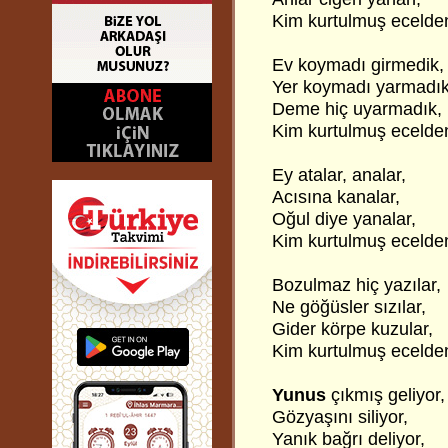
Kim kurtulmuş ecelde
Ev koymadı girmedik,
Yer koymadı yarmadık
Deme hiç uyarmadık,
Kim kurtulmuş ecelde
Ey atalar, analar,
Acısına kanalar,
Oğul diye yanalar,
Kim kurtulmuş ecelde
Bozulmaz hiç yazılar,
Ne göğüsler sızılar,
Gider körpe kuzular,
Kim kurtulmuş ecelde
Yunus
çıkmış geliyor,
Gözyaşını siliyor,
Yanık bağrı deliyor,