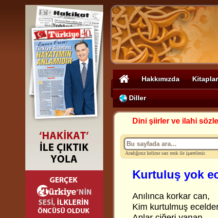
Hakkımızda
Kitaplar
Diller
Dini şiirler ve ilahi sözle
Aradığınız kelime sarı renk ile işaretlenir.
Kurtuluş yok e
Anılınca korkar can,
Kim kurtulmuş ecelde
Anlar ciğeri yanan,