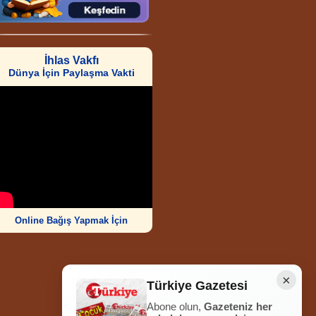
İhlas Vakfı
Dünya İçin Paylaşma Vakti
Online Bağış Yapmak İçin
×
Türkiye Gazetesi
Abone olun,
Gazeteniz her
Ziyaretçi Sayısı
252.008.571