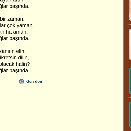
ağlar başında.
 bir zaman,
llar çok yaman,
an ha aman,
ağlar başında.
ansın elin,
retsin dilin,
olacak halin?
ağlar başında.
Geri dön