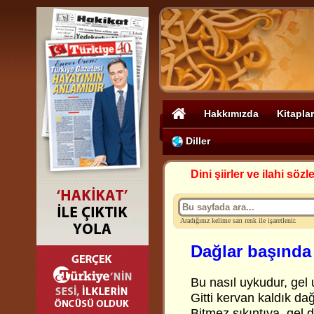
Hakkımızda
Kitaplar
Diller
Dini şiirler ve ilahi sözle
Aradığınız kelime sarı renk ile işaretlenir.
Dağlar başında
Bu nasıl uykudur, gel 
Gitti kervan kaldık da
Bitmez sıkıntıya, gel 