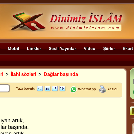
Mobil
Linkler
Sesli Yayınlar
Video
Şiirler
Ekart
ri
>
İlahi sözleri
>
Dağlar başında
Yazı boyutu
WhatsApp
Yazıcı
uyan artık,
ğlar başında.
dayan artık