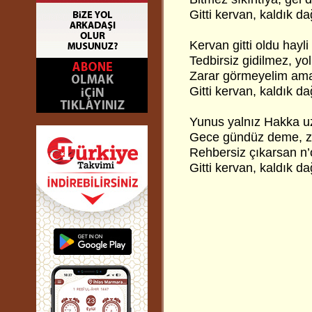
Gitti kervan, kaldık d
Kervan gitti oldu hayli
Tedbirsiz gidilmez, yo
Zarar görmeyelim am
Gitti kervan, kaldık d
Yunus yalnız Hakka uz
Gece gündüz deme, zik
Rehbersiz çıkarsan n’
Gitti kervan, kaldık d