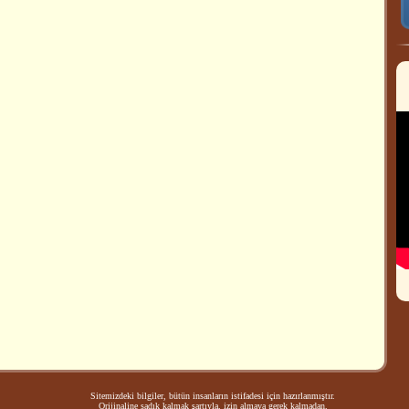
Sitemizdeki bilgiler, bütün insanların istifadesi için hazırlanmıştır.
Orijinaline sadık kalmak şartıyla, izin almaya gerek kalmadan,