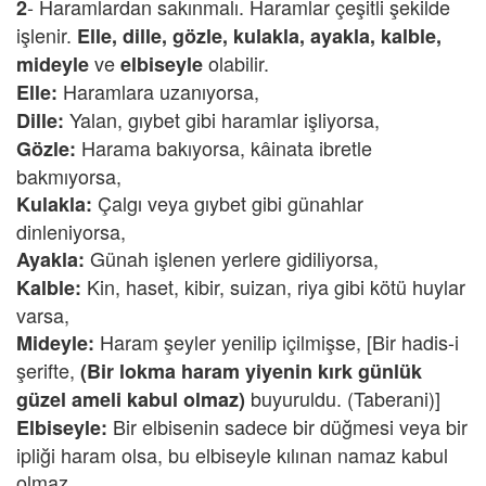
- Haramlardan sakınmalı. Haramlar çeşitli şekilde
2
işlenir.
Elle, dille, gözle, kulakla, ayakla, kalble,
ve
olabilir.
mideyle
elbiseyle
Haramlara uzanıyorsa,
Elle:
Yalan, gıybet gibi haramlar işliyorsa,
Dille:
Harama bakıyorsa, kâinata ibretle
Gözle:
bakmıyorsa,
Çalgı veya gıybet gibi günahlar
Kulakla:
dinleniyorsa,
Günah işlenen yerlere gidiliyorsa,
Ayakla:
Kin, haset, kibir, suizan, riya gibi kötü huylar
Kalble:
varsa,
Haram şeyler yenilip içilmişse, [Bir hadis-i
Mideyle:
şerifte,
(Bir lokma haram yiyenin kırk günlük
buyuruldu. (Taberani)]
güzel ameli kabul olmaz)
Bir elbisenin sadece bir düğmesi veya bir
Elbiseyle:
ipliği haram olsa, bu elbiseyle kılınan namaz kabul
olmaz.