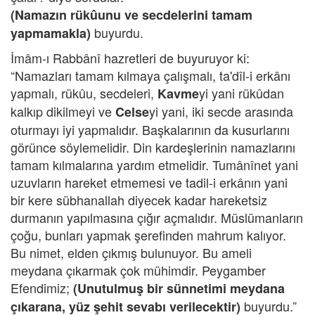
(Namazın rükûunu ve secdelerini tamam
buyurdu.
yapmamakla)
İmâm-ı Rabbânî hazretleri de buyuruyor ki:
“Namazları tamam kılmaya çalışmalı, ta'dîl-i erkânı
yapmalı, rükûu, secdeleri,
yi yani rükûdan
Kavme
kalkıp dikilmeyi ve
yi yani, iki secde arasında
Celse
oturmayı iyi yapmalıdır. Başkalarının da kusurlarını
görünce söylemelidir. Din kardeşlerinin namazlarını
tamam kılmalarına yardım etmelidir. Tumânînet yani
uzuvların hareket etmemesi ve tadil-i erkânın yani
bir kere sübhanallah diyecek kadar hareketsiz
durmanın yapılmasına çığır açmalıdır. Müslümanların
çoğu, bunları yapmak şerefinden mahrum kalıyor.
Bu nimet, elden çıkmış bulunuyor. Bu ameli
meydana çıkarmak çok mühimdir. Peygamber
Efendimiz;
(Unutulmuş bir sünnetimi meydana
buyurdu.”
çıkarana, yüz şehit sevabı verilecektir)