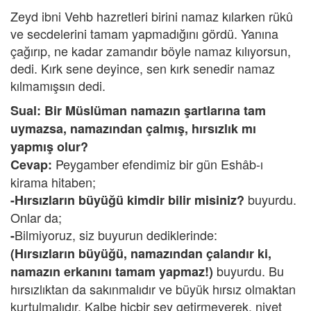
Zeyd ibni Vehb hazretleri birini namaz kılarken rükû
ve secdelerini tamam yapmadığını gördü. Yanına
çağırıp, ne kadar zamandır böyle namaz kılıyorsun,
dedi. Kırk sene deyince, sen kırk senedir namaz
kılmamışsın dedi.
Sual: Bir Müslüman namazın şartlarına tam
uymazsa, namazından çalmış, hırsızlık mı
yapmış olur?
Peygamber efendimiz bir gün Eshâb-ı
Cevap:
kirama hitaben;
buyurdu.
-Hırsızların büyüğü kimdir bilir misiniz?
Onlar da;
Bilmiyoruz, siz buyurun dediklerinde:
-
(Hırsızların büyüğü, namazından çalandır ki,
buyurdu. Bu
namazın erkanını tamam yapmaz!)
hırsızlıktan da sakınmalıdır ve büyük hırsız olmaktan
kurtulmalıdır. Kalbe hiçbir şey getirmeyerek, niyet