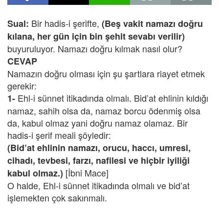
Bir hadis-i şerifte,
Sual:
(Beş vakit namazı doğru
kılana, her gün için bin şehit sevabı verilir)
buyuruluyor. Namazı doğru kılmak nasıl olur?
CEVAP
Namazın doğru olması için şu şartlara riayet etmek
gerekir:
Ehl-i sünnet itikadında olmalı. Bid’at ehlinin kıldığı
1-
namaz, sahih olsa da, namaz borcu ödenmiş olsa
da, kabul olmaz yani doğru namaz olamaz. Bir
hadis-i şerif meali şöyledir:
(Bid’at ehlinin namazı, orucu, haccı, umresi,
cihadı, tevbesi, farzı, nafilesi ve hiçbir iyiliği
[İbni Mace]
kabul olmaz.)
O halde, Ehl-i sünnet itikadında olmalı ve bid’at
işlemekten çok sakınmalı.