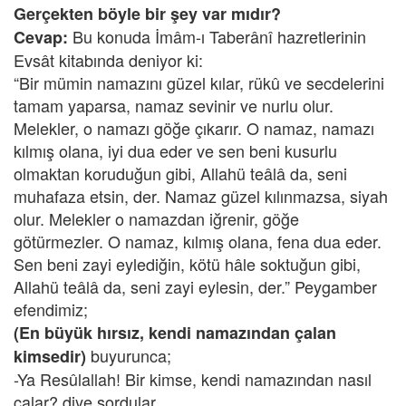
Gerçekten böyle bir şey var mıdır?
Bu konuda İmâm-ı Taberânî hazretlerinin
Cevap:
Evsât kitabında deniyor ki:
“Bir mümin namazını güzel kılar, rükû ve secdelerini
tamam yaparsa, namaz sevinir ve nurlu olur.
Melekler, o namazı göğe çıkarır. O namaz, namazı
kılmış olana, iyi dua eder ve sen beni kusurlu
olmaktan koruduğun gibi, Allahü teâlâ da, seni
muhafaza etsin, der. Namaz güzel kılınmazsa, siyah
olur. Melekler o namazdan iğrenir, göğe
götürmezler. O namaz, kılmış olana, fena dua eder.
Sen beni zayi eylediğin, kötü hâle soktuğun gibi,
Allahü teâlâ da, seni zayi eylesin, der.” Peygamber
efendimiz;
(En büyük hırsız, kendi namazından çalan
buyurunca;
kimsedir)
-Ya Resûlallah! Bir kimse, kendi namazından nasıl
çalar? diye sordular.