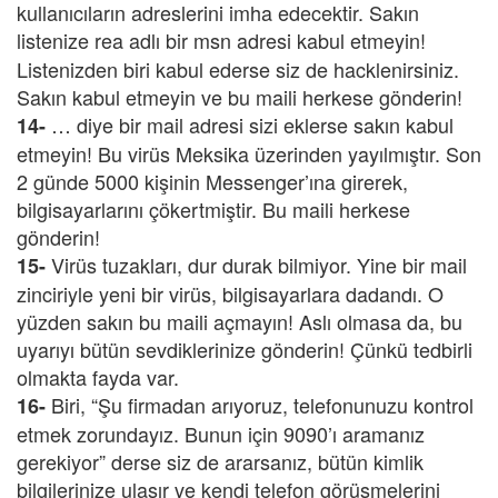
kullanıcıların adreslerini imha edecektir. Sakın
listenize rea
adlı bir msn adresi kabul etmeyin!
Listenizden biri kabul ederse siz de hacklenirsiniz.
Sakın kabul etmeyin ve bu maili herkese gönderin!
… diye bir mail adresi sizi eklerse sakın kabul
14-
etmeyin! Bu virüs Meksika üzerinden yayılmıştır. Son
2 günde 5000 kişinin Messenger’ına girerek,
bilgisayarlarını çökertmiştir. Bu maili herkese
gönderin!
Virüs tuzakları, dur durak bilmiyor. Yine bir mail
15-
zinciriyle yeni bir virüs, bilgisayarlara dadandı. O
yüzden sakın bu maili açmayın! Aslı olmasa da, bu
uyarıyı bütün sevdiklerinize gönderin! Çünkü tedbirli
olmakta fayda var.
Biri, “Şu firmadan arıyoruz, telefonunuzu kontrol
16-
etmek zorundayız. Bunun için 9090’ı aramanız
gerekiyor” derse siz de ararsanız, bütün kimlik
bilgilerinize ulaşır ve kendi telefon görüşmelerini