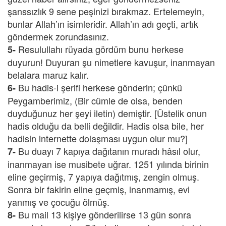
şanssızlık 9 sene peşinizi bırakmaz. Ertelemeyin,
bunlar Allah’ın isimleridir. Allah’ın adı geçti, artık
göndermek zorundasınız.
Resulullahı rüyada gördüm bunu herkese
5-
duyurun! Duyuran şu nimetlere kavuşur, inanmayan
belalara maruz kalır.
Bu hadis-i şerifi herkese gönderin; çünkü
6-
Peygamberimiz, (Bir cümle de olsa, benden
duyduğunuz her şeyi iletin) demiştir. [Üstelik onun
hadis olduğu da belli değildir. Hadis olsa bile, her
hadisin internette dolaşması uygun olur mu?]
Bu duayı 7 kapıya dağıtanın muradı hâsıl olur,
7-
inanmayan ise musibete uğrar. 1251 yılında birinin
eline geçirmiş, 7 yapıya dağıtmış, zengin olmuş.
Sonra bir fakirin eline geçmiş, inanmamış, evi
yanmış ve çocuğu ölmüş.
Bu mail 13 kişiye gönderilirse 13 gün sonra
8-