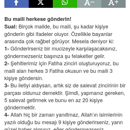
Bu maili herkese gönderin!
Birçok mailde, bu maili, şu kadar kişiye
Sual:
gönderin gibi ifadeler oluyor. Özellikle bayanlar
arasında çok rağbet görüyor. Mesela deniyor ki:
Gönderirseniz bir mucizeyle karşılaşacaksınız,
1-
göndermezseniz başınıza şu felaketler gelir.
Şehitlerimiz için Fatiha zinciri oluşturuyoruz, bu
2-
maili alan herkes 3 Fatiha okusun ve bu maili 3
kişiye göndersin.
Bu iletiyi aldıysan, artık siz de salevat zincirinin bir
3-
parçası oldunuz demektir. Şimdi, yapmanız gereken,
5 salevat getirmek ve bunu en az 20 kişiye
göndermektir.
Allah hiç bir zaman yanıltmaz, Allah’ın isimlerinin
4-
yazılı olduğu bu mesajı 9 kişiye gönderirseniz, yarın
güzel haber alırsınız, eğer göndermezseniz