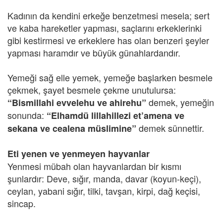
Kadının da kendini erkeğe benzetmesi mesela; sert
ve kaba hareketler yapması, saçlarını erkeklerinki
gibi kestirmesi ve erkeklere has olan benzeri şeyler
yapması haramdır ve büyük günahlardandır.
Yemeği sağ elle yemek, yemeğe başlarken besmele
çekmek, şayet besmele çekme unutulursa:
demek, yemeğin
“Bismillahi evvelehu ve ahirehu”
sonunda:
“Elhamdü lillahillezi et’amena ve
demek sünnettir.
sekana ve cealena müslimine”
Eti yenen ve yenmeyen hayvanlar
Yenmesi mübah olan hayvanlardan bir kısmı
şunlardır: Deve, sığır, manda, davar (koyun-keçi),
ceylan, yabani sığır, tilki, tavşan, kirpi, dağ keçisi,
sincap.