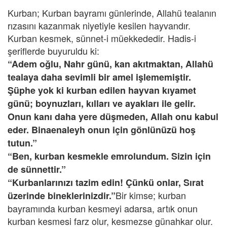
Kurban; Kurban bayramı günlerinde, Allahü tealanın
rızasını kazanmak niyetiyle kesilen hayvandır.
Kurban kesmek, sünnet-i müekkededir. Hadis-i
şeriflerde buyuruldu ki:
“Adem oğlu, Nahr günü, kan akıtmaktan, Allahü
tealaya daha sevimli bir amel işlememiştir.
Şüphe yok ki kurban edilen hayvan kıyamet
günü; boynuzları, kılları ve ayakları ile gelir.
Onun kanı daha yere düşmeden, Allah onu kabul
eder. Binaenaleyh onun için gönlünüzü hoş
tutun.”
“Ben, kurban kesmekle emrolundum. Sizin için
de sünnettir.”
“Kurbanlarınızı tazim edin! Çünkü onlar, Sırat
Bir kimse; kurban
üzerinde bineklerinizdir.”
bayramında kurban kesmeyi adarsa, artık onun
kurban kesmesi farz olur, kesmezse günahkar olur.