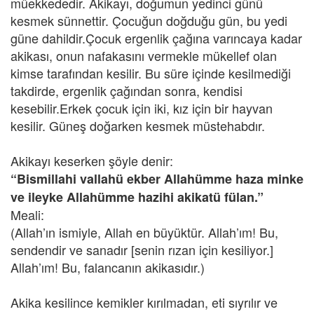
müekkededir. Akikayı, doğumun yedinci günü
kesmek sünnettir. Çocuğun doğduğu gün, bu yedi
güne dahildir.Çocuk ergenlik çağına varıncaya kadar
akikası, onun nafakasını vermekle mükellef olan
kimse tarafından kesilir. Bu süre içinde kesilmediği
takdirde, ergenlik çağından sonra, kendisi
kesebilir.Erkek çocuk için iki, kız için bir hayvan
kesilir. Güneş doğarken kesmek müstehabdır.
Akikayı keserken şöyle denir:
“Bismillahi vallahü ekber Allahümme haza minke
ve ileyke Allahümme hazihi akikatü fülan.”
Meali:
(Allah’ın ismiyle, Allah en büyüktür. Allah’ım! Bu,
sendendir ve sanadır [senin rızan için kesiliyor.]
Allah’ım! Bu, falancanın akikasıdır.)
Akika kesilince kemikler kırılmadan, eti sıyrılır ve