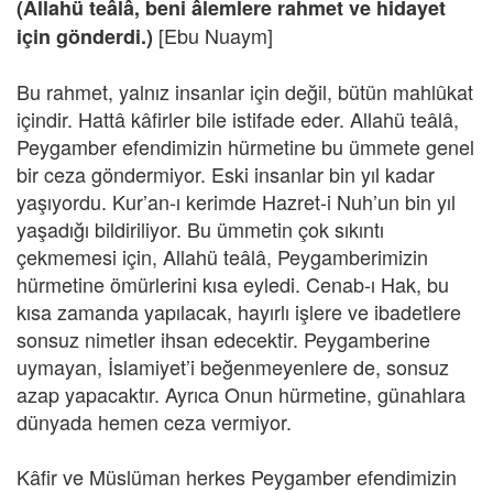
(Allahü teâlâ, beni âlemlere rahmet ve hidayet
[Ebu Nuaym]
için gönderdi.)
Bu rahmet, yalnız insanlar için değil, bütün mahlûkat
içindir. Hattâ kâfirler bile istifade eder. Allahü teâlâ,
Peygamber efendimizin hürmetine bu ümmete genel
bir ceza göndermiyor. Eski insanlar bin yıl kadar
yaşıyordu. Kur’an-ı kerimde Hazret-i Nuh’un bin yıl
yaşadığı bildiriliyor. Bu ümmetin çok sıkıntı
çekmemesi için, Allahü teâlâ, Peygamberimizin
hürmetine ömürlerini kısa eyledi. Cenab-ı Hak, bu
kısa zamanda yapılacak, hayırlı işlere ve ibadetlere
sonsuz nimetler ihsan edecektir. Peygamberine
uymayan, İslamiyet’i beğenmeyenlere de, sonsuz
azap yapacaktır. Ayrıca Onun hürmetine, günahlara
dünyada hemen ceza vermiyor.
Kâfir ve Müslüman herkes Peygamber efendimizin