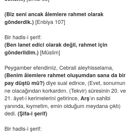
(Biz seni ancak âlemlere rahmet olarak
[Enbiya 107]
gönderdik.)
Bir hadis-i şerif:
(Ben lanet edici olarak değil, rahmet için
[Müslim]
gönderildim.)
Peygamber efendimiz, Cebrail aleyhisselama,
(Benim âlemlere rahmet oluşumdan sana da bir
diye sual edince, (Evet, sonumun
pay düştü mü?)
ne olacağından korkardım. (Tekvir) sûresinin 20. ve
21. âyet-i kerimelerini getirince,
’ın sahibi
Arş
yanında, kıymetim, emin olduğum meydana çıktı)
dedi.
(Şifa-i şerif)
Bir hadis-i şerif: