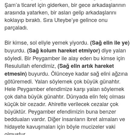
Şam’a ticaret için giderken, bir gece arkadaşlarının
arasında yatarken, bir aslan gelip arkadaşlarını
koklayıp bıraktı. Sıra Uteybe’ye gelince onu
parçaladı.
Bir kimse, sol eliyle yemek yiyordu.
(Sağ elin ile ye)
buyurdu.
diye yalan
(Sağ kolum hareket etmiyor)
söyledi. Bir Peygamber ile alay eden bu kimse için
Resulullah efendimiz,
(Sağ elin artık hareket
buyurdu. Ölünceye kadar sağ elini ağzına
etmesin)
götüremedi. Yalan söylemek çok büyük günahtır.
Hele Peygamber efendimize karşı yalan söylemek
çok daha büyük günahtır. Dünyada elin felç olması
küçük bir cezadır. Ahirette verilecek cezalar çok
büyüktür. Peygamber efendimizin buna benzer
bedduaları vardır. Diğer insanların ibret almaları ve
hidayete kavuşmaları için böyle mucizeler vaki
olmuştur.