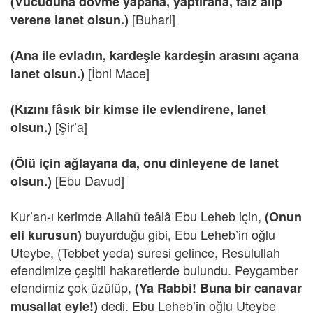
(Vücuduna dövme yapana, yaptırana, faiz alıp
[Buhari]
verene lanet olsun.)
(Ana ile evladın, kardeşle kardeşin arasını açana
[İbni Mace]
lanet olsun.)
(Kızını fâ
sık bir kimse ile evlendirene, lanet
[Şir’a]
olsun.)
(Ölü için ağlayana da, onu dinleyene de lanet
[Ebu Davud]
olsun.)
Kur’an-ı kerimde Allahü teâlâ Ebu Leheb için,
(Onun
buyurduğu gibi, Ebu Leheb’in oğlu
eli kurusun)
Uteybe, (Tebbet yeda) suresi gelince, Resulullah
efendimize çeşitli hakaretlerde bulundu. Peygamber
efendimiz çok üzülüp,
(Ya Rabbi! Buna bir canavar
dedi. Ebu Leheb’in oğlu Uteybe
musallat eyle!)