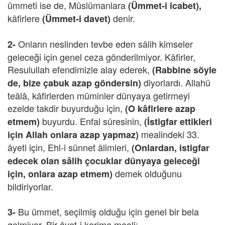
ümmeti ise de, Müslümanlara
(Ümmet-i icabet),
kâfirlere
denir.
(Ümmet-i davet)
Onların neslinden tevbe eden sâlih kimseler
2-
geleceği için genel ceza gönderilmiyor. Kâfirler,
Resulullah efendimizle alay ederek,
(Rabbine söyle
diyorlardı. Allahü
de, bize çabuk azap göndersin)
teâlâ, kâfirlerden müminler dünyaya getirmeyi
ezelde takdir buyurduğu için,
(O kâfirlere azap
buyurdu. Enfal sûresinin,
etmem)
(İstigfar ettikleri
mealindeki 33.
için Allah onlara azap yapmaz)
âyeti için, Ehl-i sünnet âlimleri,
(Onlardan, istigfar
edecek olan sâlih çocuklar dünyaya geleceği
demek olduğunu
için, onlara azap etmem)
bildiriyorlar.
Bu ümmet, seçilmiş olduğu için genel bir bela
3-
gelmiyor. Bir âyet-i kerime meali: