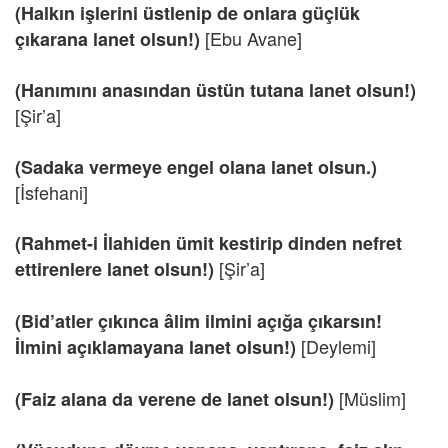
(Halkın işlerini üstlenip de onlara güçlük
[Ebu Avane]
çıkarana lanet olsun!)
(Hanımını anasından üstün tutana lanet olsun!)
[Şir’a]
(Sadaka vermeye engel olana lanet olsun.)
[İsfehani]
(Rahmet-i İlahiden ümit kestirip dinden nefret
[Şir’a]
ettirenlere lanet olsun!)
(Bid’atler çıkınca âlim ilmini açığa çıkarsın!
[Deylemi]
İlmini açıklamayana lanet olsun!)
[Müslim]
(Faiz alana da verene de lanet olsun!)