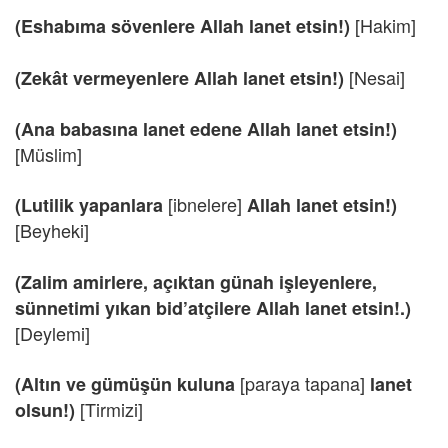
[Hakim]
(Eshabıma sövenlere Allah lanet etsin!)
[Nesai]
(Zekât vermeyenlere Allah lanet etsin!)
(Ana babasına lanet edene Allah lanet etsin!)
[Müslim]
[ibnelere]
(Lutilik yapanlara
Allah lanet etsin!)
[Beyheki]
(Zalim amirlere, açıktan günah işleyenlere,
sünnetimi yıkan bid’atçilere Allah lanet etsin!.)
[Deylemi]
[paraya tapana]
(Altın ve gümüşün kuluna
lanet
[Tirmizi]
olsun!)