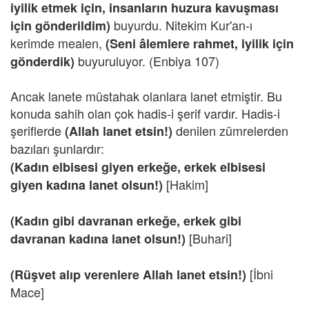
iyilik etmek için, insanların huzura kavuşması
buyurdu. Nitekim Kur'an-ı
için gönderildim)
kerimde mealen,
(Seni âlemlere rahmet, iyilik için
buyuruluyor. (Enbiya 107)
gönderdik)
Ancak lanete müstahak olanlara lanet etmiştir. Bu
konuda sahih olan çok hadis-i şerif vardır. Hadis-i
şeriflerde
denilen zümrelerden
(Allah lanet etsin!)
bazıları şunlardır:
(Kadın elbisesi giyen erkeğe, erkek elbisesi
[Hakim]
giyen kadına lanet olsun!)
(Kadın gibi davranan erkeğe, erkek gibi
[Buhari]
davranan kadına lanet olsun!)
[İbni
(Rüşvet alıp verenlere Allah lanet etsin!)
Mace]