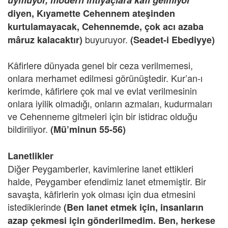
uymuyor, modern ihtiyaçlara kâfi gelmiyor
”
diyen, Kıyamette Cehennem ateşinden
kurtulamayacak, Cehennemde, çok acı azaba
buyuruyor.
mâruz kalacaktır)
(Seadet-i Ebediyye)
Kâfirlere dünyada genel bir ceza verilmemesi,
onlara merhamet edilmesi görünüştedir. Kur’an-ı
kerimde, kâfirlere çok mal ve evlat verilmesinin
onlara iyilik olmadığı, onların azmaları, kudurmaları
ve Cehenneme gitmeleri için bir istidrac olduğu
bildiriliyor.
(Mü’minun 55-56)
Lanetlikler
Diğer Peygamberler, kavimlerine lanet ettikleri
halde, Peygamber efendimiz lanet etmemiştir. Bir
savaşta, kâfirlerin yok olması için dua etmesini
istediklerinde
(Ben lanet etmek için, insanların
azap çekmesi için gönderilmedim. Ben, herkese