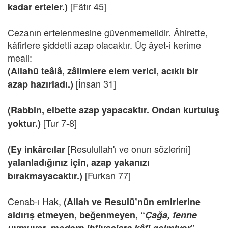
[Fâtır 45]
kadar erteler.)
Cezanın ertelenmesine güvenmemelidir. Âhirette,
kâfirlere şiddetli azap olacaktır. Üç âyet-i kerime
meali:
(Allahü teâlâ, zâlimlere elem verici, acıklı bir
[İnsan 31]
azap hazırladı.)
(Rabbin, elbette azap yapacaktır. Ondan kurtuluş
[Tur 7-8]
yoktur.)
[Resulullah'ı ve onun sözlerini]
(Ey inkârcılar
yalanladığınız için, azap yakanızı
[Furkan 77]
bırakmayacaktır.)
Cenab-ı Hak,
(Allah ve Resulü’nün emirlerine
aldırış etmeyen, beğenmeyen, “
Çağa, fenne