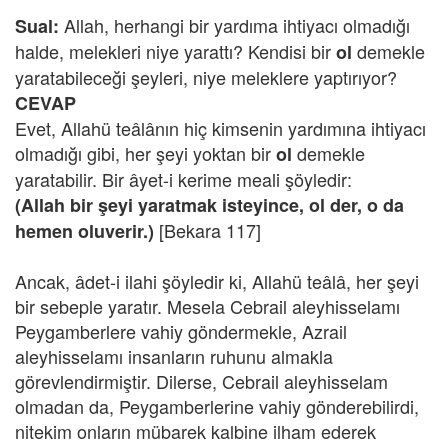
Allah, herhangi bir yardıma ihtiyacı olmadığı
Sual:
halde, melekleri niye yarattı? Kendisi bir
demekle
ol
yaratabileceği şeyleri, niye meleklere yaptırıyor?
CEVAP
Evet, Allahü teâlânın hiç kimsenin yardımına ihtiyacı
olmadığı gibi, her şeyi yoktan bir
demekle
ol
yaratabilir. Bir âyet-i kerime meali şöyledir:
(Allah
bir şeyi yaratmak isteyince, ol der, o da
[Bekara 117]
hemen oluverir.)
Ancak, âdet-i ilahi şöyledir ki, Allahü teâlâ, her şeyi
bir sebeple yaratır. Mesela Cebrail aleyhisselamı
Peygamberlere vahiy göndermekle, Azrail
aleyhisselamı insanların ruhunu almakla
görevlendirmiştir. Dilerse, Cebrail aleyhisselam
olmadan da, Peygamberlerine vahiy gönderebilirdi,
nitekim onların mübarek kalbine ilham ederek