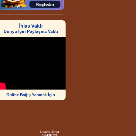
İhlas Vakfı
Dünya İçin Paylaşma Vakti
Online Bağış Yapmak İçin
Ziyaretçi Sayısı
252.010.793