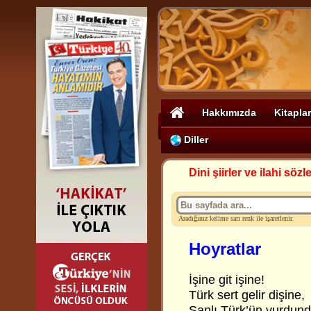
Hakkımızda
Kitaplar
Diller
Dini şiirler ve ilahi sözle
Aradığınız kelime sarı renk ile işaretlenir.
Hoyratlar
İşine git işine!
Türk sert gelir dişine,
Şanlı Türk’ün yurdund