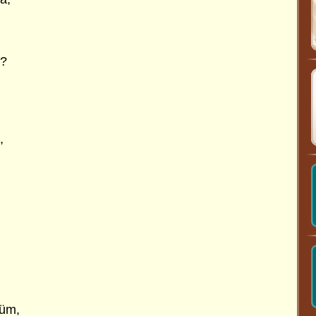
n?
,
nüm,