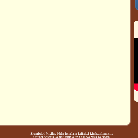
Sitemizdeki bilgiler, bütün insanların istifadesi için hazırlanmıştır.
Orijinaline sadık kalmak şartıyla, izin almaya gerek kalmadan,