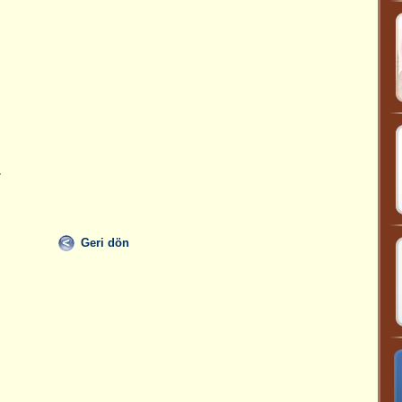
,
.
Geri dön