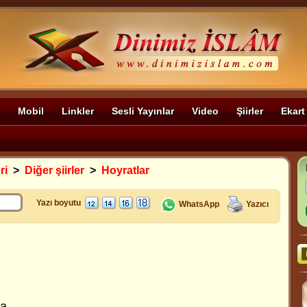
Mobil
Linkler
Sesli Yayınlar
Video
Şiirler
Ekart
ri
>
Diğer şiirler
>
Hoyratlar
Yazı boyutu
WhatsApp
Yazıcı
a,