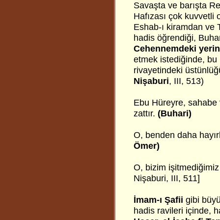
Savaşta ve barışta Re
Hafızası çok kuvvetli 
Eshab-ı kiramdan ve T
hadis öğrendiği, Buhar
Cehennemdeki yerine
etmek istediğinde, bu 
rivayetindeki üstünlüğ
Nişaburi
, III, 513)
Ebu Hüreyre, sahabe v
zattır.
(Buhari)
O, benden daha hayırlı 
Ömer)
O, bizim işitmediğimiz 
Nişaburi, III, 511]
İmam-ı Şafii
gibi büyü
hadis ravileri içinde,