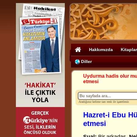
Hakkımızda
Kitaplar
Diller
Uydurma hadis olur m
etmesi
Aradığınız kelime sarı renk ile işaretlenir.
Hazret-i Ebu Hü
etmesi
Sual:
Bir arkadaş,
Ne