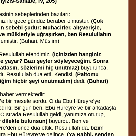
myizis-Sahabe, IV, 205)
sinin sebeplerinden bazıları:
z ile gece gündüz beraber olmuştur.
(Çok
n sebebi şudur: Muhacirler, alışverişle,
ve mülkleriyle uğraşırken, ben Resulullahın
emiştir. (Buhari, Müslim)
Resulullah efendimiz,
(İçinizden hanginiz
ere yayar? Bazı şeyler söyleyeceğim. Sonra
katlasın, sözlerimi hiç unutmaz)
buyurunca,
ı. Resulullah dua etti. Kendisi,
(Paltomu
ttiğim hiçbir şeyi unutmadım)
dedi.
(Buhari)
haber vermektedir:
it’e bir mesele sordu. O da Ebu Hüreyre’ye
edi ki: Bir gün ben, Ebu Hüreyre ve bir arkadaşla
 O sırada Resulullah geldi, yanımıza oturup,
r dilekte bulunsun)
buyurdu. Ben ve
e’den önce dua ettik, Resulullah da, bizim
ıra Ebu Hüreyre’ye gelince,
(Ya Rabbi, senden