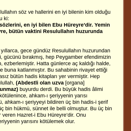
ullahın söz ve hallerini en iyi bilenin kim olduğu
 ki:
sözlerini, en iyi bilen Ebu Hüreyre’dir. Yemin
re, bütün vaktini Resulullahın huzurunda
 yıllarca, gece gündüz Resulullahın huzurundan
ni, gücünü bırakmış, hep Peygamber efendimizin
p, ezberlemiştir. Hatta günlerce aç kaldığı halde,
e buna katlanmıştır. Bu sahabinin rivayet ettiği
snasız bütün hadis kitapları yer vermiştir. Hep
lullah,
(Abdestli olan uzva
[organa]
kunmaz)
buyurdu derdi. Bu büyük hadis âlimi
kötülenince, ahkam-ı şeriyyenin yarısı
, ahkam-ı şeriyyeyi bildiren üç bin hadis-i şerif
 üç bin hükmü, sünnet ile belli olmuştur. Bu üç bin
 veren Hazret-i Ebu Hüreyre’dir. Onu
riyyenin yarısını kötülemek olur.