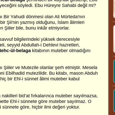
eceğini söyledi. Ebu Hüreyre Sahabi değil mi?
nı Bir Yahudi dönmesi olan Ali Mürteda'nın
bir Şii'nin yazmış olduğunu, İslam âlimleri
ten Şiiler bile, bunu inkâr etmiyorlar.
asavvuf bilgilerindeki yüksek derecesiyle
li, seyyid Abdullah-i Dehlevi hazretleri,
Nehc-ül-belaga
kitabının muteber olmadığını
ı Şiiler ve Mutezile olanlar şerh etmiştir. Mesela
bni Ebilhadid mutezilidir. Bu kitabı, mason Abduh
 hiç bir Ehl-i sünnet âlimi muteber kabul
n nakilleri bid’at fırkalarınca muteber sayılmazsa,
elbette Ehl-i sünnete göre muteber sayılmaz. O
-i sünnete göre, hiçbir ilmi değeri yoktur.