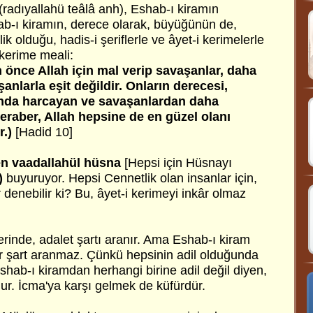
(radıyallahü teâlâ anh), Eshab-ı kiramın
ab-ı kiramın, derece olarak, büyüğünün de,
 olduğu, hadis-i şeriflerle ve âyet-i kerimelerle
i kerime meali:
 önce Allah için mal verip savaşanlar, daha
nlarla eşit değildir. Onların derecesi,
nda harcayan ve savaşanlardan daha
eraber, Allah hepsine de en güzel olanı
r.)
[Hadid 10]
en vaadallahül hüsna
[Hepsi için Hüsnayı
)
buyuruyor. Hepsi Cennetlik olan insanlar için,
 denebilir ki? Bu, âyet-i kerimeyi inkâr olmaz
vilerinde, adalet şartı aranır. Ama Eshab-ı kiram
bir şart aranmaz. Çünkü hepsinin adil olduğunda
shab-ı kiramdan herhangi birine adil değil diyen,
ur. İcma'ya karşı gelmek de küfürdür.