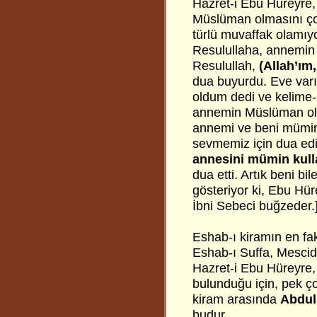
Hazret-i Ebu Hüreyre
Müslüman olmasını çok 
türlü muvaffak olamıyo
Resulullaha, annemin
Resulullah,
(Allah’ım
dua buyurdu. Eve var
oldum dedi ve kelime-
annemin Müslüman old
annemi ve beni müminl
sevmemiz için dua edi
annesini mümin kulla
dua etti. Artık beni b
gösteriyor ki, Ebu Hü
İbni Sebeci buğzeder.
Eshab-ı kiramın en faki
Eshab-ı Suffa, Mescid-
Hazret-i Ebu Hüreyre
bulunduğu için, pek çok
kiram arasında
Abdul
budur.