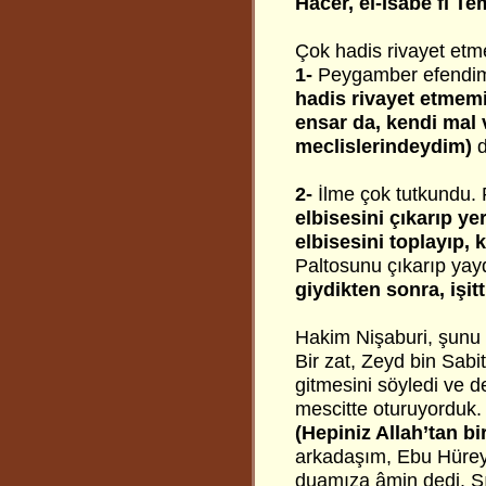
Hacer, el-İsabe fi Te
Çok hadis rivayet etme
1-
Peygamber efendimi
hadis rivayet etmemi
ensar da, kendi mal 
meclislerindeydim)
d
2-
İlme çok tutkundu. 
elbisesini çıkarıp y
elbisesini toplayıp, 
Paltosunu çıkarıp yayd
giydikten sonra, işi
Hakim Nişaburi, şunu 
Bir zat, Zeyd bin Sab
gitmesini söyledi ve d
mescitte oturuyorduk.
(Hepiniz Allah’tan bi
arkadaşım, Ebu Hüreyr
duamıza âmin dedi. S