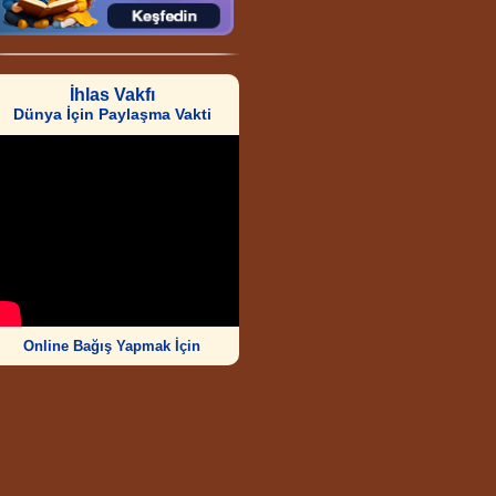
İhlas Vakfı
Dünya İçin Paylaşma Vakti
Online Bağış Yapmak İçin