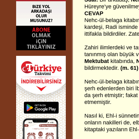
Hüreyre’ye güvenilmey
CEVAP
Nehc-ül-belaga kitabı
kardeşi, Radi isminde 
ittifakla bildirdiler. Za
Zahiri ilimlerdeki ve t
tanınmış olan büyük ve
Mektubat
kitabında,
bildirmektedir.
(m. 61)
Nehc-ül-belaga kitabın
şerh edenlerden biri İ
da şerh etmiştir; fakat
etmemiştir.
Nasıl ki, Ehl-i sünneti
onların nakilleri de, 
kitaptaki yazıların Ehl