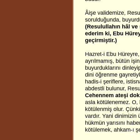
Âişe validemize, Resul
sorulduğunda, buyurdu
(Resulullahın hâl ve 
ederim ki, Ebu Hürey
geçirmiştir.)
Hazret-i Ebu Hüreyre,
ayrılmamış, bütün işi
buyurduklarını dinleyi
dini öğrenme gayretiyl
hadis-i şeriflere, isti
abdestli bulunur, Resu
Cehennem ateşi do
asla kötülenemez. O, 
kötülenmiş olur. Çünkü
vardır. Yani dinimizin
hükmün yarısını haber
kötülemek, ahkam-ı şe