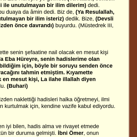
i ile unutulmayan bir ilim dilerim)
dedi.
bu duaya da âmin dedi. Biz de,
(Ya Resulallah,
utulmayan bir ilim isteriz)
dedik. Bize,
(Devsli
izden önce davrandı)
buyurdu. (Müstedrek III,
tte senin şefaatine nail olacak en mesut kişi
Ya Eba Hüreyre, senin hadislerime olan
ildiğim için, böyle bir soruyu senden önce
acağını tahmin etmiştim. Kıyamette
 en mesut kişi, La ilahe illallah diyen
du.
(Buhari)
den naklettiği hadisleri halka öğretmeyi, ilmi
 kurtulmak için, kendine vazife kabul ediyordu.
n iyi bilen, hadis alma ve rivayet etmede
tün bir duruma gelmişti.
İbni Ömer
, onun