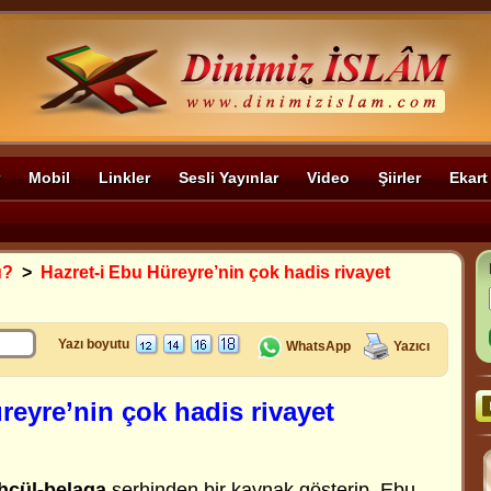
Mobil
Linkler
Sesli Yayınlar
Video
Şiirler
Ekart
u?
>
Hazret-i Ebu Hüreyre’nin çok hadis rivayet
Yazı boyutu
WhatsApp
Yazıcı
reyre’nin çok hadis rivayet
hcül-belaga
şerhinden bir kaynak gösterip, Ebu