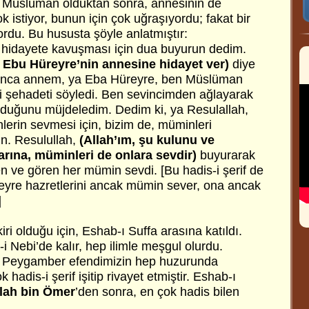
, Müslüman olduktan sonra, annesinin de
istiyor, bunun için çok uğraşıyordu; fakat bir
rdu. Bu hususta şöyle anlatmıştır:
 hidayete kavuşması için dua buyurun dedim.
, Ebu Hüreyre’nin annesine hidayet ver)
diye
ınca annem, ya Eba Hüreyre, ben Müslüman
i şehadeti söyledi. Ben sevincimden ağlayarak
uğunu müjdeledim. Dedim ki, ya Resulallah,
erin sevmesi için, bizim de, müminleri
n. Resulullah,
(Allah’ım, şu kulunu ve
rına, müminleri de onlara sevdir)
buyurarak
ilen ve gören her mümin sevdi.
[Bu hadis-i şerif de
reyre hazretlerini ancak mümin sever, ona ancak
]
ri olduğu için, Eshab-ı Suffa arasına katıldı.
i Nebi’de kalır, hep ilimle meşgul olurdu.
, Peygamber efendimizin hep huzurunda
 hadis-i şerif işitip rivayet etmiştir. Eshab-ı
lah bin Ömer
’den sonra, en çok hadis bilen