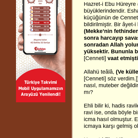
Hazret-i Ebu Hüreyre 
büyüklerindendir. Esh
küçüğünün de Cennetlik
bildirilmiştir. Bir âyet-
(Mekke’nin fethinden
sonra harcayıp savaşa
sonradan Allah yolu
yüksektir. Bununla b
[Cenneti]
vaat etmişti
Allahü teâlâ,
(Ve küll
[Cenneti] söz verdim.]
nasıl, muteber değildir
mı?
Ehli bilir ki, hadis ra
ravi ise, onda böyle 
icma hasıl olmuştur. E
icmaya karşı gelmiş ol