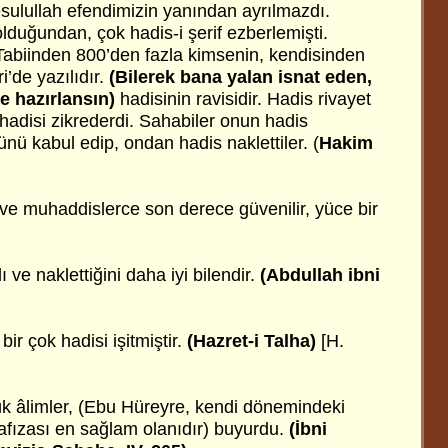
sulullah efendimizin yanından ayrılmazdı.
olduğundan, çok hadis-i şerif ezberlemişti.
abiinden 800’den fazla kimsenin, kendisinden
i’de yazılıdır.
(Bilerek bana yalan isnat eden,
 hazırlansın)
hadisinin ravisidir. Hadis rivayet
hadisi zikrederdi. Sahabiler onun hadis
ünü kabul edip, ondan hadis naklettiler. (
Hakim
e muhaddislerce son derece güvenilir, yüce bir
ve naklettiğini daha iyi bilendir.
(Abdullah ibni
bir çok hadisi işitmiştir.
(Hazret-i Talha)
[H.
k âlimler, (Ebu Hüreyre, kendi dönemindeki
 hafızası en sağlam olanıdır) buyurdu.
(İbni