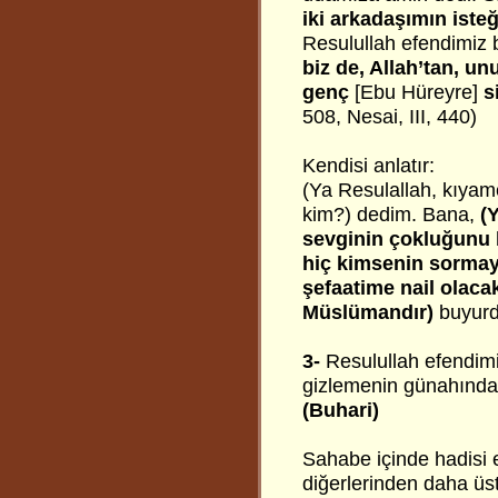
iki arkadaşımın isteğ
Resulullah efendimiz 
biz de, Allah’tan, un
genç
[Ebu Hüreyre]
s
508, Nesai, III, 440)
Kendisi anlatır:
(Ya Resulallah, kıyame
kim?) dedim. Bana,
(
sevginin çokluğunu b
hiç kimsenin sormay
şefaatime nail olacak
Müslümandır)
buyur
3-
Resulullah efendimiz
gizlemenin günahından
(Buhari)
Sahabe içinde hadisi e
diğerlerinden daha üs