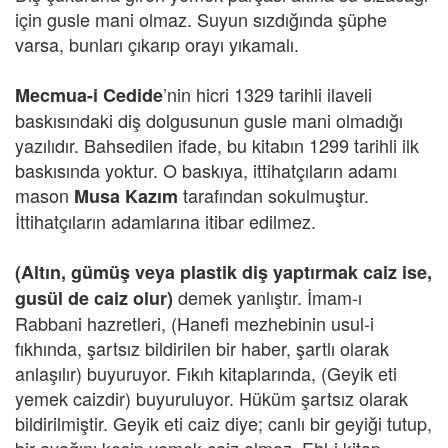
için gusle mani olmaz. Suyun sızdığında şüphe
varsa, bunları çıkarıp orayı yıkamalı.
’nin hicri 1329 tarihli ilaveli
Mecmua-i
Cedide
baskısındaki diş dolgusunun gusle mani olmadığı
yazılıdır. Bahsedilen ifade, bu kitabın 1299 tarihli ilk
baskısında yoktur. O baskıya, ittihatçıların adamı
mason
tarafından sokulmuştur.
Musa Kazım
İttihatçıların adamlarına itibar edilmez.
(Altın, gümüş veya plastik diş yaptırmak caiz ise,
demek yanlıştır. İmam-ı
gusül de caiz olur)
Rabbani hazretleri, (Hanefi mezhebinin usul-i
fıkhında, şartsız bildirilen bir haber, şartlı olarak
anlaşılır) buyuruyor. Fıkıh kitaplarında, (Geyik eti
yemek caizdir) buyuruluyor. Hüküm şartsız olarak
bildirilmiştir. Geyik eti caiz diye; canlı bir geyiği tutup,