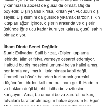
yıkanmazsa abdest de gusül de olmaz. Diş de
böyledir. Dişin yarısı kırılsa, kırılan yer, vücudun dışı
sayılır. Dış kısmını da gusülde yıkamak farzdır. Fıkıh
kitapları ağzın içinde, dişlerin arasında ve dişlerin
üstünde iğne ucu kadar kuru yer kalırsa, gusül sahih
olmaz diyor.
İlham Dinde Senet Değildir
Evliyadan Şafii bir zat, (Dişleri kaplama
Sual:
lehinde, âlimler fetva vermeye cesaret edemiyor.
Halbuki bu diş meselesi umum-i belva halini almış,
her tarafa yayılmış ki, kaldırılması kabil değil.
Ümmeti bu büyük beladan kurtarmak çaresini
düşündüm; birden kalbime bu ilham geldi. Haddim
ve hakkım değil ki, ehl-i ictihadın vazifesine
karışayım. Ama, bu umumi belva zaruretine karşı,
fetvalara taraftar olmadığım halde diyorum ki: Eğer