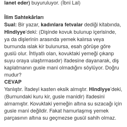
buyuruluyor. (İbni Lal)
lanet eder)
İlim Sahtekârları
Bir yazar,
dediği kitabında,
Sual:
kadınlara fetvalar
’deki: (Dişinde kovuk bulunup içerisinde,
Hindiyye
ya da dişlerinin arasında yemek kalırsa veya
burnunda ıslak kir bulunursa, esah görüşe göre
guslü olur. İhtiyatlı olan, kovuktaki yemeği çıkarıp
suyu oraya ulaştırmasıdır) ifadesine dayanarak, diş
kaplatmanın gusle mani olmadığını söylüyor. Doğru
mudur?
CEVAP
Yanlıştır. İfadeyi kasten eksik almıştır.
’deki,
Hindiyye
(Burnundaki kuru kir, gusle manidir) ifadesini
almamıştır. Kovuktaki yemeğin altına su sızacağı için
gusle mani değildir. Fakat hamurlaşmış yemek
parçasının altına su geçmezse gusül sahih olmaz.