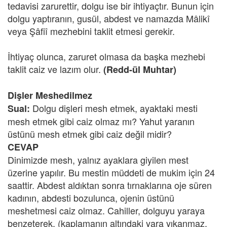
tedavisi zarurettir, dolgu ise bir ihtiyaçtır. Bunun için
dolgu yaptıranın, gusül, abdest ve namazda Mâlikî
veya Şâfiî mezhebini taklit etmesi gerekir.
İhtiyaç olunca, zaruret olmasa da başka mezhebi
taklit caiz ve lazım olur.
(Redd-ül Muhtar)
Dişler Meshedilmez
Dolgu dişleri mesh etmek, ayaktaki mesti
Sual:
mesh etmek gibi caiz olmaz mı? Yahut yaranın
üstünü mesh etmek gibi caiz değil midir?
CEVAP
Dinimizde mesh, yalnız ayaklara giyilen mest
üzerine yapılır. Bu mestin müddeti de mukim için 24
saattir. Abdest aldıktan sonra tırnaklarına oje süren
kadının, abdesti bozulunca, ojenin üstünü
meshetmesi caiz olmaz. Cahiller, dolguyu yaraya
benzeterek, (kaplamanın altındaki yara yıkanmaz,