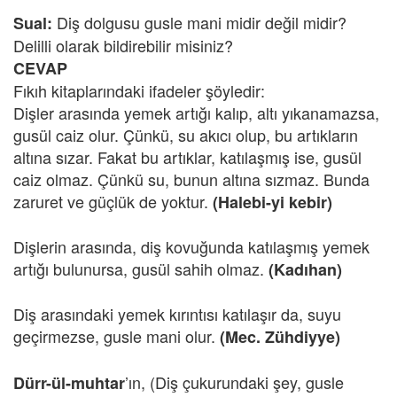
Diş dolgusu gusle mani midir değil midir?
Sual:
Delilli olarak bildirebilir misiniz?
CEVAP
Fıkıh kitaplarındaki ifadeler şöyledir:
Dişler arasında yemek artığı kalıp, altı yıkanamazsa,
gusül caiz olur. Çünkü, su akıcı olup, bu artıkların
altına sızar. Fakat bu artıklar, katılaşmış ise, gusül
caiz olmaz. Çünkü su, bunun altına sızmaz. Bunda
zaruret ve güçlük de yoktur.
(Halebi-yi kebir)
Dişlerin arasında, diş kovuğunda katılaşmış yemek
artığı bulunursa, gusül sahih olmaz.
(Kadıhan)
Diş arasındaki yemek kırıntısı katılaşır da, suyu
geçirmezse, gusle mani olur.
(Mec. Zühdiyye)
’ın, (Diş çukurundaki şey, gusle
Dürr-ül-muhtar