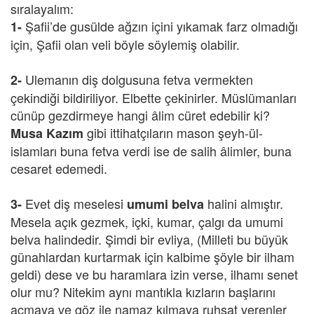
sıralayalım:
Şafii’de gusülde ağzın içini yıkamak farz olmadığı
1-
için, Şafii olan veli böyle söylemiş olabilir.
Ulemanın diş dolgusuna fetva vermekten
2-
çekindiği bildiriliyor. Elbette çekinirler. Müslümanları
cünüp gezdirmeye hangi âlim cüret edebilir ki?
gibi ittihatçıların mason şeyh-ül-
Musa Kazım
islamları buna fetva verdi ise de salih âlimler, buna
cesaret edemedi.
Evet diş meselesi
halini almıştır.
3-
umumi belva
Mesela açık gezmek, içki, kumar, çalgı da umumi
belva halindedir. Şimdi bir evliya, (Milleti bu büyük
günahlardan kurtarmak için kalbime şöyle bir ilham
geldi) dese ve bu haramlara izin verse, ilhamı senet
olur mu? Nitekim aynı mantıkla kızların başlarını
açmaya ve göz ile namaz kılmaya ruhsat verenler