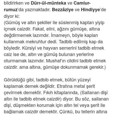
bildirirken ve
ve
Dürr-ül-münteka
Camiur-
’da yazmaktadır.
ve
’de
rumuz
Bezzâziye
Hindiyye
diyor ki:
(Gümüş ve altın şekiller ile süslenmiş kaptan yiyip
içmek caizdir. Fakat, elini, ağzını gümüşe, altına
değdirmemek lazımdır. İmameyn, böyle kapları
kullanmak mekruhtur dedi. Tadbib edilmiş kap da
böyledir. Kürsiyi ve hayvan semerini tadbib etmek
caiz ise de, altın ve gümüş bulunan yerlerine
oturmamak lazımdır. Mushaf’ın cildini tadbib etmek
caizdir. ama altına, gümüşe dokunmamak gerekir.)
Görüldüğü gibi, tadbib etmek, bütün yüzeyi
kaplamak demek değildir. Etrafına metal şerit
çevirmek demektir. Fıkıh kitaplarında, (Sallanan dişi
altın ile tadbib etmek caizdir) diyor. Bu söz, sallanan
dişi, düşmekten korumak için altın tel veya şerit ile
bağlamak caizdir demektir. Çünkü, bu tellerin altına