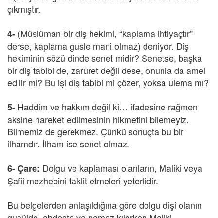
çıkmıştır.
(Müslüman bir diş hekimi, “kaplama ihtiyaçtır”
4-
derse, kaplama gusle mani olmaz) deniyor. Diş
hekiminin sözü dinde senet midir? Senetse, başka
bir diş tabibi de, zaruret değil dese, onunla da amel
edilir mi? Bu işi diş tabibi mi çözer, yoksa ulema mı?
Haddim ve hakkım değil ki… ifadesine rağmen
5-
aksine hareket edilmesinin hikmetini bilemeyiz.
Bilmemiz de gerekmez. Çünkü sonuçta bu bir
ilhamdır. İlham ise senet olmaz.
Dolgu ve kaplaması olanların, Maliki veya
6-
Çare:
Şafii mezhebini taklit etmeleri yeterlidir.
Bu belgelerden anlaşıldığına göre dolgu dişi olanın
gusülde, abdeste ve namaz kılarken Maliki