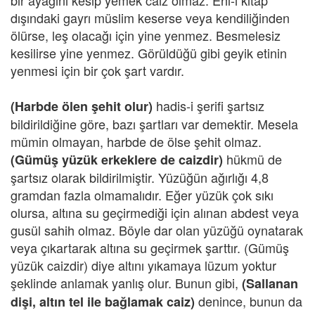
bir ayağını kesip yemek caiz olmaz. Ehl-i kitap
dışındaki gayrı müslim keserse veya kendiliğinden
ölürse, leş olacağı için yine yenmez. Besmelesiz
kesilirse yine yenmez. Görüldüğü gibi geyik etinin
yenmesi için bir çok şart vardır.
hadis-i şerifi şartsız
(Harbde ölen şehit olur)
bildirildiğine göre, bazı şartları var demektir. Mesela
mümin olmayan, harbde de ölse şehit olmaz.
hükmü de
(Gümüş yüzük erkeklere de caizdir)
şartsız olarak bildirilmiştir. Yüzüğün ağırlığı 4,8
gramdan fazla olmamalıdır. Eğer yüzük çok sıkı
olursa, altına su geçirmediği için alınan abdest veya
gusül sahih olmaz. Böyle dar olan yüzüğü oynatarak
veya çıkartarak altına su geçirmek şarttır. (Gümüş
yüzük caizdir) diye altını yıkamaya lüzum yoktur
şeklinde anlamak yanlış olur. Bunun gibi,
(Sallanan
denince, bunun da
dişi, altın tel ile bağlamak caiz)