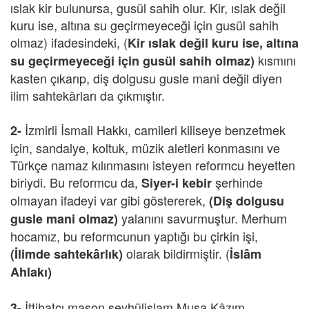
ıslak kir bulunursa, gusül sahih olur. Kir, ıslak değil
kuru ise, altına su geçirmeyeceği için gusül sahih
olmaz) ifadesindeki, (
Kir ıslak değil kuru ise, altına
kısmını
su geçirmeyeceği için gusül sahih olmaz)
kasten çıkarıp, diş dolgusu gusle mani değil diyen
ilim sahtekârları da çıkmıştır.
İzmirli İsmail Hakkı, camileri kiliseye benzetmek
2-
için, sandalye, koltuk, müzik aletleri konmasını ve
Türkçe namaz kılınmasını isteyen reformcu heyetten
biriydi. Bu reformcu da,
şerhinde
Siyer-i kebir
olmayan ifadeyi var gibi göstererek,
(Diş dolgusu
yalanını savurmuştur. Merhum
gusle mani olmaz)
hocamız, bu reformcunun yaptığı bu çirkin işi,
olarak bildirmiştir. (
(İlimde sahtekârlık)
İslâm
Ahlakı)
İttihatçı mason şeyhülislam Musa Kâzım,
3-