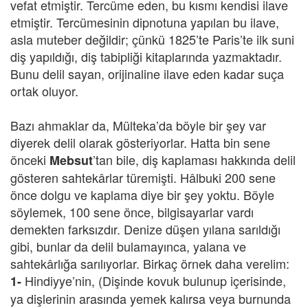
vefat etmiştir. Tercüme eden, bu kısmı kendisi ilave
etmiştir. Tercümesinin dipnotuna yapılan bu ilave,
asla muteber değildir; çünkü 1825’te Paris’te ilk suni
diş yapıldığı, diş tabipliği kitaplarında yazmaktadır.
Bunu delil sayan, orijinaline ilave eden kadar suça
ortak oluyor.
Bazı ahmaklar da, Mülteka’da böyle bir şey var
diyerek delil olarak gösteriyorlar. Hatta bin sene
önceki
’tan bile, diş kaplaması hakkında delil
Mebsut
gösteren sahtekârlar türemişti. Hâlbuki 200 sene
önce dolgu ve kaplama diye bir şey yoktu. Böyle
söylemek, 100 sene önce, bilgisayarlar vardı
demekten farksızdır. Denize düşen yılana sarıldığı
gibi, bunlar da delil bulamayınca, yalana ve
sahtekârlığa sarılıyorlar. Birkaç örnek daha verelim:
Hindiyye’nin, (Dişinde kovuk bulunup içerisinde,
1-
ya dişlerinin arasında yemek kalırsa veya burnunda