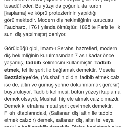
tesadüf eder. Bu yüzyılda çoğunlukla kuron
[kaplama] ve köprü protezlerinin yapıldığı
görülmektedir. Modern diş hekimliğinin kurucusu
Fauchard, 1761 yılında ölmüştür. 1825’te Paris’te ilk
suni diş yapılmıştır) deniyor.
Görüldüğü gibi, İmam-ı Serahsi hazretleri, modern
diş hekimliğinin kurulmasından 7 asır kadar önce
yaşamış,
kelimesini kullanmıştır.
tadbib
Tadbib
, tel ile şerit ile bağlamak demektir. Mesela
etmek
’de, (Mushaf’ın cildini tadbib etmek caiz
Bezzâziyye
ise de, altın ve gümüş yerine dokunmamak gerekir)
buyuruluyor. Tadbib kelimesi, bütün yüzeyi kaplama
demek olsaydı, Mushafı hiç ele almak caiz olmazdı.
Demek ki etrafına metal şerit çevirmek demektir.
Fıkıh kitaplarındaki, (Sallanan dişi altın ile tadbib
etmek caizdir) demek, sallanan diş, altın tel veya
şerit ile bağlanabilir demektir. Dişleri kaplatmak diye