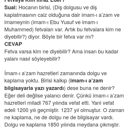
Hocanın birisi, (Diş dolgusu ve diş
Sual:
kaplatmasının caiz olduğuna dair imam-ı a’zam ve
imameynin (imam-ı Ebu Yusuf ve imam-ı
Muhammed) fetvaları var. Artık bu fetvalara kim ne
diyebilir?) diyor. Böyle bir fetva var mı?
CEVAP
Fetva varsa kim ne diyebilir? Ama insan bu kadar
yalanı nasıl söyleyebilir?
İmam-ı a’zam hazretleri zamanında dolgu ve
kaplama yoktu. Birisi kalkıp (
imam-ı a’zam
) dese buna ne denir?
bilgisayarla yazı yazardı
Eğer deli değilse yalancı denir. Çünkü imam-ı a’zam
hazretleri miladi 767 yılında vefat etti. Yani vefat
edeli 1200 yılı geçmiştir. 1237 yıl olmuştur. O zaman
ne kaplama, ne de dolgu ne de bilgisayar vardı.
Dolgu ve kaplama 1850 yılında meydana çıkmıştır.