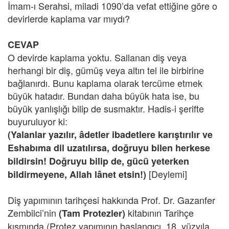
İmam-ı Serahsi, miladi 1090’da vefat ettiğine göre o
devirlerde kaplama var mıydı?
CEVAP
O devirde kaplama yoktu. Sallanan diş veya
herhangi bir diş, gümüş veya altın tel ile birbirine
bağlanırdı. Bunu kaplama olarak tercüme etmek
büyük hatadır. Bundan daha büyük hata ise, bu
büyük yanlışlığı bilip de susmaktır. Hadis-i şerifte
buyuruluyor ki:
(Yalanlar yazılır, âdetler ibadetlere karıştırılır ve
Eshabıma dil uzatılırsa, doğruyu bilen herkese
bildirsin! Doğruyu bilip de, gücü yeterken
[Deylemi]
bildirmeyene, Allah lânet etsin!)
Diş yapımının tarihçesi hakkında Prof. Dr. Gazanfer
Zembilci’nin
kitabının Tarihçe
(Tam Protezler)
kısmında (Protez yapımının başlangıcı, 18. yüzyıla