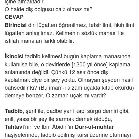
içine almaktadır.
O halde diş dolgusu caiz olmaz mı?
CEVAP
din lügatten öğrenilmez, tefsir ilmi, fıkıh ilmi
Birincisi
lügatten anlaşılmaz. Kelimenin sözlük manası ile
ıstılah manaları farklı olabilir.
tadbib kelimesi bugün kaplama manasında
İkincisi
kullanılsa bile, o devirlerde [1200 yıl önce] kaplama
anlamında değildi. Çünkü 12 asır önce diş
kaplatmak diye bir şey yoktu. Olmayan şeyden nasıl
bahsedilir ki? (Bu imam-ı a’zam uçakta kitap okurdu)
demeye benzer. O zaman uçak mı vardı?
, şerit ile, dadbe yani kapı sürgü demiri gibi,
Tadbib
enli, yassı bir şey ile sarmak demek olduğu,
’nin ve İbni Âbidin’in
Tahtavi
Dürr-ül-muhtar
haşiyelerinde, tadbib edilmiş kürsi üzerine oturmayı