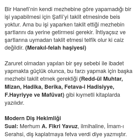
Bir Hanefi’nin kendi mezhebine göre yapamadığı bir
işi yapabilmesi için Şafiî’yi taklit etmesinde beis
yoktur. Ama bu işi yaparken taklit ettiği mezhebin
şartlarını da yerine getirmesi gerekir. İhtiyaçsız ve
şartlarına uymadan taklit etmesi telfîk olur ki caiz
değildir.
(Merakıl-felah haşiyesi)
Zaruret olmadan yapılan bir şey sebebi ile ibadet
yapmakta güçlük olunca, bu farzı yapmak için başka
mezhebi taklit etmek gerektiği
(Redd-ül Muhtar,
Mizan, Hadika, Berika, Fetava-i Hadisiyye,
gibi kıymetli kitaplarda
F.Hayriyye ve Mafüvat)
yazılıdır.
Modern Diş Hekimliği
Merhum
, ilmihaline, İmam-ı
Sual:
A. Fikri Yavuz
Serahsi, diş kaplatmaya fetva verdi diye yazmıştır.