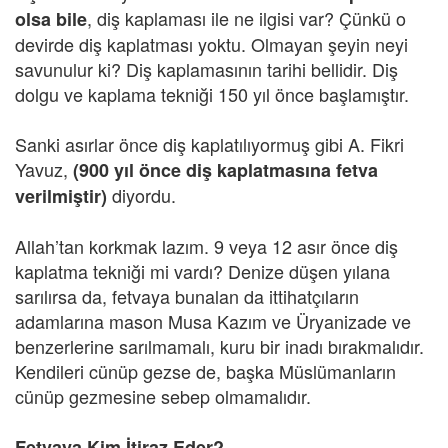
, diş kaplaması ile ne ilgisi var? Çünkü o
olsa bile
devirde diş kaplatması yoktu. Olmayan şeyin neyi
savunulur ki? Diş kaplamasının tarihi bellidir. Diş
dolgu ve kaplama tekniği 150 yıl önce başlamıştır.
Sanki asırlar önce diş kaplatılıyormuş gibi A. Fikri
Yavuz,
(900 yıl önce diş kaplatmasına fetva
diyordu.
verilmiştir)
Allah’tan korkmak lazım. 9 veya 12 asır önce diş
kaplatma tekniği mi vardı? Denize düşen yılana
sarılırsa da, fetvaya bunalan da ittihatçıların
adamlarına mason Musa Kazım ve Üryanizade ve
benzerlerine sarılmamalı, kuru bir inadı bırakmalıdır.
Kendileri cünüp gezse de, başka Müslümanların
cünüp gezmesine sebep olmamalıdır.
Fetvaya Kim İtiraz Eder?