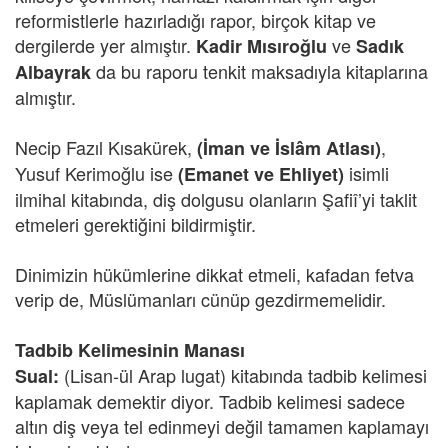
reformistlerle hazırladığı rapor, birçok kitap ve
dergilerde yer almıştır.
ve
Kadir Mısıroğlu
Sadık
da bu raporu tenkit maksadıyla kitaplarına
Albayrak
almıştır.
Necip Fazıl Kısakürek,
,
(İman ve İslâm Atlası)
Yusuf Kerimoğlu ise
isimli
(Emanet ve Ehliyet)
ilmihal kitabında, diş dolgusu olanların Şafiî’yi taklit
etmeleri gerektiğini bildirmiştir.
Dinimizin hükümlerine dikkat etmeli, kafadan fetva
verip de, Müslümanları cünüp gezdirmemelidir.
Tadbib Kelimesinin Manası
(Lisan-ül Arap lugat) kitabında tadbib kelimesi
Sual:
kaplamak demektir diyor. Tadbib kelimesi sadece
altın diş veya tel edinmeyi değil tamamen kaplamayı