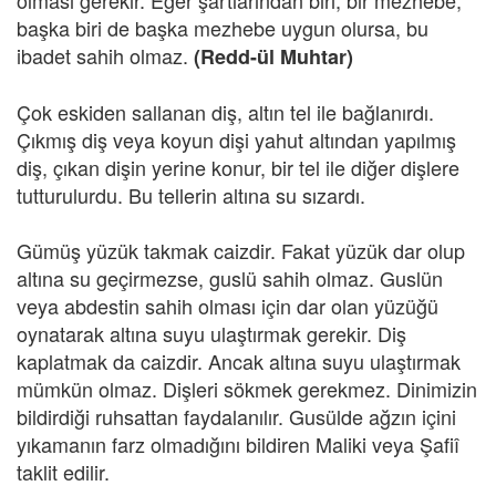
olması gerekir. Eğer şartlarından biri, bir mezhebe,
başka biri de başka mezhebe uygun olursa, bu
ibadet sahih olmaz.
(Redd-ül Muhtar)
Çok eskiden sallanan diş, altın tel ile bağlanırdı.
Çıkmış diş veya koyun dişi yahut altından yapılmış
diş, çıkan dişin yerine konur, bir tel ile diğer dişlere
tutturulurdu. Bu tellerin altına su sızardı.
Gümüş yüzük takmak caizdir. Fakat yüzük dar olup
altına su geçirmezse, guslü sahih olmaz. Guslün
veya abdestin sahih olması için dar olan yüzüğü
oynatarak altına suyu ulaştırmak gerekir. Diş
kaplatmak da caizdir. Ancak altına suyu ulaştırmak
mümkün olmaz. Dişleri sökmek gerekmez. Dinimizin
bildirdiği ruhsattan faydalanılır. Gusülde ağzın içini
yıkamanın farz olmadığını bildiren Maliki veya Şafiî
taklit edilir.