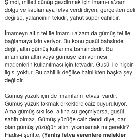
Şimdi, milleti cünüp gezdirmek için imam-ı a’zam
dolgu ve kaplamaya fetva verdi diyen, gerçekten deli
değilse, yalancının tekidir, yahut süper cahildir.
İmameyn altın tel ile imam-ı a’zam da gümüş tel ile
bağlamaya izin veriyor. Bu konu gusül bahsinde
değil, altın gümüş kullanma bahsindedir. Bu
imamların altın veya gümüşe izin vermesi
madenlerin kullanılması için fetvadır. Gusül ile hiçbir
ilgisi yoktur. Bu cahillik değilse hainlikten başka şey
değildir.
Gümüş yüzük için de imamların fetvası vardır.
Gümüş yüzük takmak erkeklere caiz buyuruluyor.
Ama gümüş sıkı ise, altına su geçmiyorsa, gusül
sahih olmaz. Gümüş yüzüğe caiz dendi diye, dar
olan gümüş yüzüğün altını yıkamamak mı gerekir?
Hadis-i şerifte,
(Yanlış fetva verenlere melekler