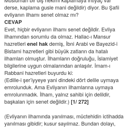
Müslüman bir diş hekimi kaplamaya ihtiyaç var
derse, kaplama gusle mani değildir) diyor. Bu Şafii
evliyanın ilhamı senet olmaz mı?
CEVAP
Evet, hiçbir evliyanın ilhamı senet değildir. Evliya
ilhamından sorumlu da olmaz. Hallac-ı Mansur
hazretleri
demiş, İbni Arabi ve Bayezid-i
enel hak
Bistami hazretleri gibi büyük zatların da hatalı
ilhamları olmuştur. İlhamların doğruluğu, İslamiyet
bilgilerine uygun olmalarından anlaşılır. İmam-ı
Rabbani hazretleri buyurdu ki:
(Edille-i şer’iyyeye yani dindeki dört delile uymaya
emrolunduk. Ama Evliyanın ilhamlarına uymaya
emrolunmadık. İlham, yalnız sahibi için delildir,
başkaları için senet değildir.)
[1/ 272]
(Evliyanın ilhamında yanılması, müctehidin ictihadda
yanılması gibidir; kusur sayılmaz. Bundan dolayı,