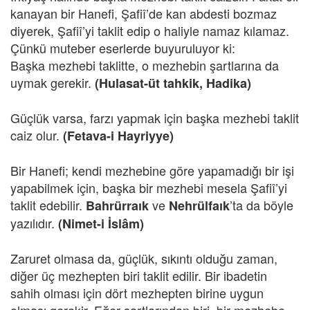
kanayan bir Hanefi, Şafiî’de kan abdesti bozmaz
diyerek, Şafiî’yi taklit edip o haliyle namaz kılamaz.
Çünkü muteber eserlerde buyuruluyor ki:
Başka mezhebi taklitte, o mezhebin şartlarına da
uymak gerekir.
(Hulasat-üt tahkik, Hadika)
Güçlük varsa, farzı yapmak için başka mezhebi taklit
caiz olur.
(Fetava-i Hayriyye)
Bir Hanefi; kendi mezhebine göre yapamadığı bir işi
yapabilmek için, başka bir mezhebi mesela Şafiî’yi
taklit edebilir.
ve
’ta da böyle
Bahrürraık
Nehrülfaık
yazılıdır.
(Nimet-i İslâm)
Zaruret olmasa da, güçlük, sıkıntı olduğu zaman,
diğer üç mezhepten biri taklit edilir. Bir ibadetin
sahih olması için dört mezhepten birine uygun