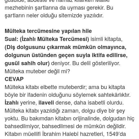
mezhebinin şartlarına da uyması gerekir. Bu
şartların neler olduğu sitemizde yazılıdır.
Mülteka tercümesine yapılan hile
isimli kitapta,
Sual: (İzahlı Mülteka Tercümesi)
(Diş dolgusunu çıkarmak mümkün olmayınca,
dolgunun üstünden geçen suyla iktifa edilirse,
deniyor. Bu delil gösteriliyor.
gusül sahih olur)
Mülteka muteber değil mi?
CEVAP
Mülteka kitabı elbette muteberdir; ama bu kitapta
böyle bir ifadenin olduğunu söylemek sahtekârlıktır.
yerine,
dense, daha isabetli olurdu.
İzahlı
ilaveli
Mülteka kitabı yazıldığı zaman, dolgu diye bir şey
yoktu. Bu bakımdan kitabın orijinalinde, dolgudan hiç
bahsedilmiyor, bahsedilmesi de mümkün değildir.
Kitabın müellifi İbrahim Halebî hazretleri, 1549’da