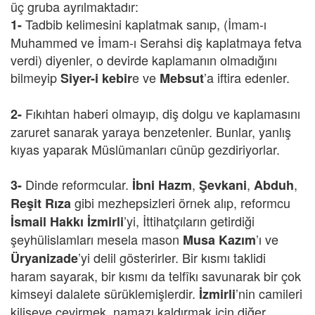
üç gruba ayrılmaktadır:
Tadbib kelimesini kaplatmak sanıp, (İmam-ı
1-
Muhammed ve İmam-ı Serahsi diş kaplatmaya fetva
verdi) diyenler, o devirde kaplamanın olmadığını
bilmeyip
e ve
’a iftira edenler.
Siyer-i kebir
Mebsut
Fıkıhtan haberi olmayıp, diş dolgu ve kaplamasını
2-
zaruret sanarak yaraya benzetenler. Bunlar, yanlış
kıyas yaparak Müslümanları cünüp gezdiriyorlar.
Dinde reformcular.
,
,
,
3-
İbni Hazm
Şevkani
Abduh
gibi mezhepsizleri örnek alıp, reformcu
Reşit Rıza
’yi, İttihatçıların getirdiği
İsmail Hakkı İzmirli
şeyhülislamları mesela mason
’ı ve
Musa
Kazım
’yi delil gösterirler. Bir kısmı taklidi
Üryanizade
haram sayarak, bir kısmı da telfîkı savunarak bir çok
kimseyi dalalete sürüklemişlerdir.
’nin camileri
İzmirli
kiliseye çevirmek, namazı kaldırmak için diğer