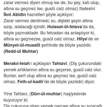
zarar vermez diyen olmuş ise de, bu şey, katı olup,
altına su geçmez ise, guslü caiz olmaz) ifadesini
hazretleri şöyle açıklıyor:
İbni Abidin
Zarar vermez denilmesi; su, dişteki şeyin altına
sızıp, ıslatacağı içindir
’da da,
. Hulasat-ül-fetava
böyle yazmaktadır. Bu fetvadan da anlaşılıyor ki,
altına su geçmezse, gusül caiz olmaz.
’de ve
Hilye
şerhinde de böyle yazılıdır.
Münyet-ül-musalli
(Redd-ül Muhtar)
’ı açıklayan
, (Diş çukurundaki
Merakıl-felah
Tahtavi
yemek artıklarının altına su geçerse, gusül caiz olur.
Bunlar, sert olup altına su geçmez ise, gusül caiz
olmaz.
’de de böyle yazılıdır) diyor.
Feth-ul-kadir
Yine Tahtavi, (
) haşiyesinde
Dürr-ül-muhtar
buyuruyor ki:
Diş çukuruna giren yemek parçası altına su sızacağı