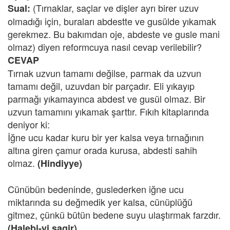
(Tırnaklar, saçlar ve dişler ayrı birer uzuv
Sual:
olmadığı için, buraları abdestte ve gusülde yıkamak
gerekmez. Bu bakımdan oje, abdeste ve gusle mani
olmaz) diyen reformcuya nasıl cevap verilebilir?
CEVAP
Tırnak uzvun tamamı değilse, parmak da uzvun
tamamı değil, uzuvdan bir parçadır. Eli yıkayıp
parmağı yıkamayınca abdest ve gusül olmaz. Bir
uzvun tamamını yıkamak şarttır. Fıkıh kitaplarında
deniyor ki:
İğne ucu kadar kuru bir yer kalsa veya tırnağının
altına giren çamur orada kurusa, abdesti sahih
olmaz.
(Hindiyye)
Cünübün bedeninde, guslederken iğne ucu
miktarında su değmedik yer kalsa, cünüplüğü
gitmez, çünkü bütün bedene suyu ulaştırmak farzdır.
(Halebi-yi sagir)