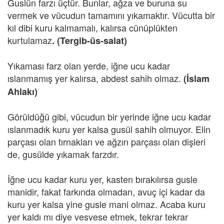
Guslün farzı üçtür. Bunlar, ağza ve buruna su
vermek ve vücudun tamamını yıkamaktır. Vücutta bir
kıl dibi kuru kalmamalı, kalırsa cünüplükten
kurtulamaz
. (Tergib-üs-salat)
Yıkaması farz olan yerde, iğne ucu kadar
ıslanmamış yer kalırsa, abdest sahih olmaz.
(İslam
Ahlakı)
Görüldüğü gibi, vücudun bir yerinde iğne ucu kadar
ıslanmadık kuru yer kalsa gusül sahih olmuyor. Elin
parçası olan tırnakları ve ağzın parçası olan dişleri
de, gusülde yıkamak farzdır.
İğne ucu kadar kuru yer, kasten bırakılırsa gusle
manidir, fakat farkında olmadan, avuç içi kadar da
kuru yer kalsa yine gusle mani olmaz. Acaba kuru
yer kaldı mı diye vesvese etmek, tekrar tekrar