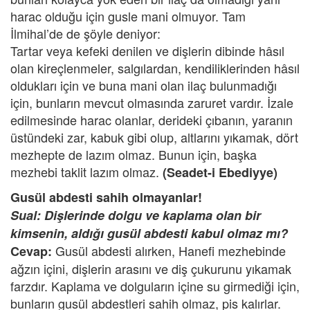
harac olduğu için gusle mani olmuyor. Tam
İlmihal’de de şöyle deniyor:
Tartar veya kefeki denilen ve dişlerin dibinde hâsıl
olan kireçlenmeler, salgılardan, kendiliklerinden hâsıl
oldukları için ve buna mani olan ilaç bulunmadığı
için, bunların mevcut olmasında zaruret vardır. İzale
edilmesinde harac olanlar, derideki çıbanın, yaranın
üstündeki zar, kabuk gibi olup, altlarını yıkamak, dört
mezhepte de lazım olmaz. Bunun için, başka
mezhebi taklit lazım olmaz.
(Seadet-i Ebediyye)
Gusül abdesti sahih olmayanlar!
Sual: Dişlerinde dolgu ve kaplama olan bir
kimsenin, aldığı gusül abdesti kabul olmaz mı?
Gusül abdesti alırken, Hanefi mezhebinde
Cevap:
ağzın içini, dişlerin arasını ve diş çukurunu yıkamak
farzdır. Kaplama ve dolguların içine su girmediği için,
bunların gusül abdestleri sahih olmaz, pis kalırlar.