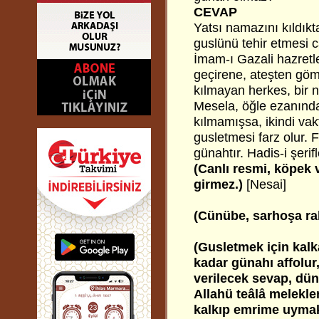
CEVAP
Yatsı namazını kıldı
guslünü tehir etmesi c
İmam-ı Gazali hazretl
geçirene, ateşten göml
kılmayan herkes, bir n
Mesela, öğle ezanınd
kılmamışsa, ikindi vak
gusletmesi farz olur.
günahtır. Hadis-i şerif
(Canlı resmi, köpek
girmez.)
[Nesai]
(Cünübe, sarhoşa r
(Gusletmek için kalka
kadar günahı affolur
verilecek sevap, dün
Allahü teâlâ melekl
kalkıp emrime uymak 