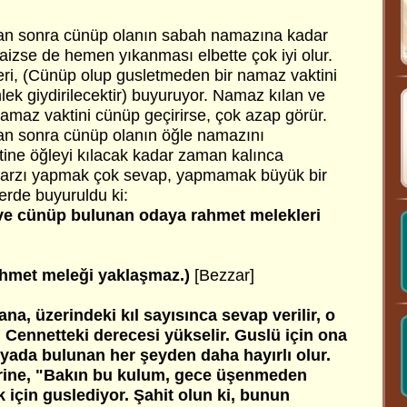
ktan sonra cünüp olanın sabah namazına kadar
aizse de hemen yıkanması elbette çok iyi olur.
eri, (Cünüp olup gusletmeden bir namaz vaktini
ek giydirilecektir) buyuruyor. Namaz kılan ve
amaz vaktini cünüp geçirirse, çok azap görür.
an sonra cünüp olanın öğle namazını
tine öğleyi kılacak kadar zaman kalınca
 Farzı yapmak çok sevap, yapmamak büyük bir
lerde buyuruldu ki:
 ve cünüp bulunan odaya rahmet melekleri
ahmet meleği yaklaşmaz.)
[Bezzar]
na, üzerindeki kıl sayısınca sevap verilir, o
, Cennetteki derecesi yükselir. Guslü için ona
yada bulunan her şeyden daha hayırlı olur.
erine, "Bakın bu kulum, gece üşenmeden
için guslediyor. Şahit olun ki, bunun