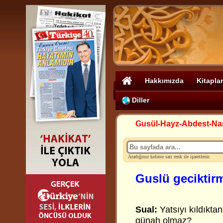
Hakkımızda
Kitaplar
Diller
Gusül-Hayz-Abdest-N
Aradığınız kelime sarı renk ile işaretlenir.
Guslü geciktir
Sual:
Yatsıyı kıldıkta
günah olmaz?