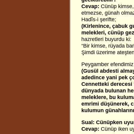
Cevap:
Cünüp kimse, 
etmezse, günah olmaz.
Hadîs-i şerifte;
(Kirlenince, çabuk g
melekleri, cünüp gez
hazretleri buyurdu ki:
“Bir kimse, rüyada ba
Şimdi üzerime ateşten 
Peygamber efendimiz 
(Gusül abdesti almay
adedince yani pek ço
Cennetteki derecesi 
dünyada bulunan her 
meleklere, bu kulum
emrimi düşünerek, cü
kulumun günahlarını 
Sual: Cünüpken uyu
Cevap:
Cünüp iken uy