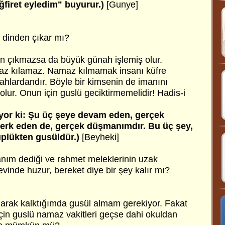
ğfiret eyledim" buyurur.)
[Gunye]
 dinden çıkar mı?
n çıkmazsa da büyük günah işlemiş olur.
z kılamaz. Namaz kılmamak insanı küfre
hlardandır. Böyle bir kimsenin de imanını
lur. Onun için guslü geciktirmemelidir! Hadis-i
uyor ki: Şu üç şeye devam eden, gerçek
terk eden de, gerçek düşmanımdır. Bu üç şey,
plükten gusüldür.)
[Beyheki]
nım dediği ve rahmet meleklerinin uzak
vinde huzur, bereket diye bir şey kalır mı?
larak kalktığımda gusül almam gerekiyor. Fakat
in guslü namaz vakitleri geçse dahi okuldan