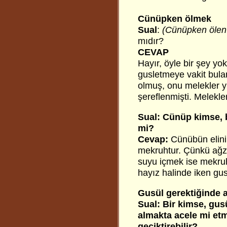
Cünüpken ölmek
Sual
:
(Cünüpken ölen 
mıdır?
CEVAP
Hayır, öyle bir şey yo
gusletmeye vakit bula
olmuş, onu melekler y
şereflenmişti. Melekler
Sual: Cünüp kimse, b
mi?
Cevap:
Cünübün elini
mekruhtur. Çünkü ağzı
suyu içmek ise mekruh
hayız halinde iken gu
Gusül gerektiğinde a
Sual: Bir kimse, gus
almakta acele mi et
geciktirebilir?