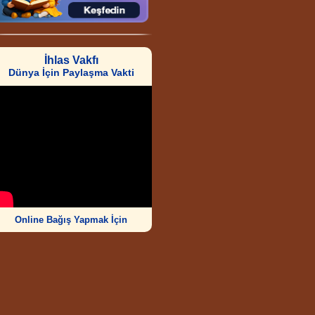
İhlas Vakfı
Dünya İçin Paylaşma Vakti
Online Bağış Yapmak İçin