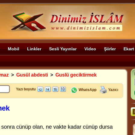
Mobil
Linkler
Sesli Yayınlar
Video
Şiirler
Ekart
amaz
>
Gusül abdesti
>
Guslü geciktirmek
Yazı boyutu
WhatsApp
Yazıcı
mek
n sonra cünüp olan, ne vakte kadar cünüp dursa