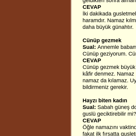
geldikten sonra alm
CEVAP
İki dakikada gusletm
haramdır. Namaz kılm
daha büyük günahtır.
Cünüp gezmek
Sual:
Annemle babam,
Cünüp geziyorum. Cünü
CEVAP
Cünüp gezmek büyük 
kâfir denmez. Namaz 
namaz da kılamaz. Uyg
bildirmeniz gerekir.
Hayzı biten kadın
Sual:
Sabah güneş do
guslü geciktirebilir mi
CEVAP
Öğle namazını vaktinde
fakat ilk fırsatta guslet