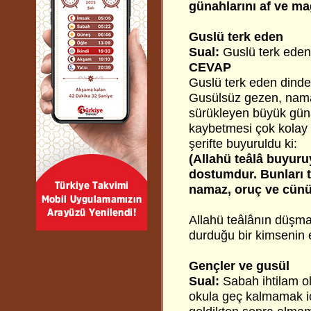
günahlarını af ve ma
Guslü terk eden
Sual:
Guslü terk eden
CEVAP
Guslü terk eden dinde
Gusülsüz gezen, nama
sürükleyen büyük güna
kaybetmesi çok kolay o
şerifte buyuruldu ki:
(Allahü teâlâ buyur
dostumdur. Bunları 
namaz, oruç ve cünü
Allahü teâlânın düşma
durduğu bir kimsenin e
Gençler ve gusül
Sual:
Sabah ihtilam o
okula geç kalmamak iç