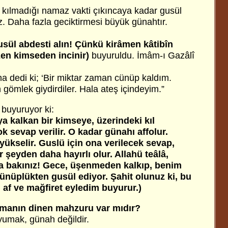
kılmadığı namaz vakti çıkıncaya kadar gusül
 Daha fazla geciktirmesi büyük günahtır.
usül abdesti alın! Çünkü kirâmen kâtibîn
en kimseden incinir)
buyuruldu. İmâm-ı Gazâlî
na dedi ki; ‘Bir miktar zaman cünüp kaldım.
gömlek giydirdiler. Hala ateş içindeyim.”
buyuruyor ki:
a kalkan bir kimseye, üzerindeki kıl
k sevap verilir. O kadar günahı affolur.
yükselir. Guslü için ona verilecek sevap,
şeyden daha hayırlı olur. Allahü teâlâ,
a bakınız! Gece, üşenmeden kalkıp, benim
nüplükten gusül ediyor. Şahit olunuz ki, bu
af ve mağfiret eyledim buyurur.)
manın dinen mahzuru var mıdır?
umak, günah değildir.