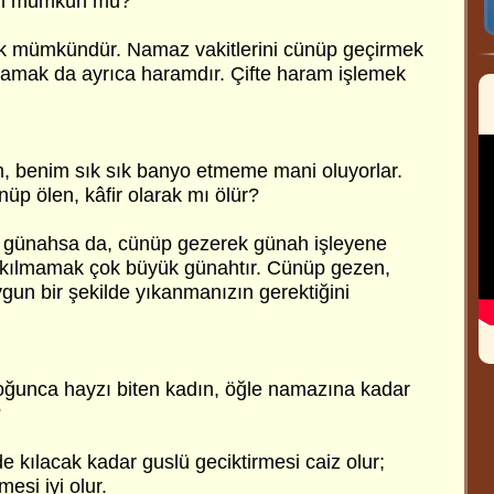
am mümkün mü?
ek mümkündür. Namaz vakitlerini cünüp geçirmek
amak da ayrıca haramdır. Çifte haram işlemek
 benim sık sık banyo etmeme mani oluyorlar.
p ölen, kâfir olarak mı ölür?
günahsa da, cünüp gezerek günah işleyene
kılmamak çok büyük günahtır. Cünüp gezen,
un bir şekilde yıkanmanızın gerektiğini
ğunca hayzı biten kadın, öğle namazına kadar
?
 kılacak kadar guslü geciktirmesi caiz olur;
mesi iyi olur.